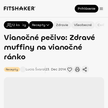
Prihlásenie
12
Všetky
ks
Recepty
Zdravie
Všeobecné
Cvičen
Vianočné pečivo: Zdravé
muffiny na vianočné
ránko
Lucia
Švaral
23. Dec 2014
Recepty