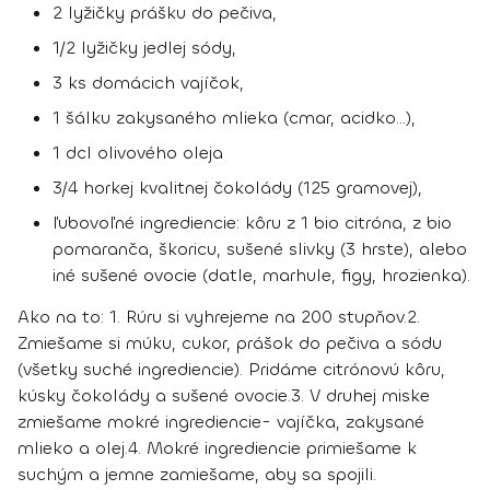
2 lyžičky prášku do pečiva,
1/2 lyžičky jedlej sódy,
3 ks domácich vajíčok,
1 šálku zakysaného mlieka (cmar, acidko...),
1 dcl olivového oleja
3/4 horkej kvalitnej čokolády (125 gramovej),
ľubovoľné ingrediencie: kôru z 1 bio citróna, z bio
pomaranča, škoricu, sušené slivky (3 hrste), alebo
iné sušené ovocie (datle, marhule, figy, hrozienka).
Ako na to:
1. Rúru si vyhrejeme na 200 stupňov.
2.
Zmiešame si múku, cukor, prášok do pečiva a sódu
(všetky suché ingrediencie). Pridáme citrónovú kôru,
kúsky čokolády a sušené ovocie.
3. V druhej miske
zmiešame mokré ingrediencie- vajíčka, zakysané
mlieko a olej.
4. Mokré ingrediencie primiešame k
suchým a jemne zamiešame, aby sa spojili.