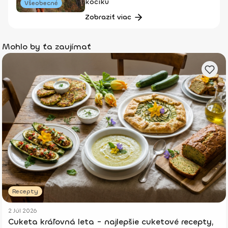
kočíku
Všeobecné
Zobraziť viac
Mohlo by ťa zaujímať
Recepty
2 Júl 2026
Cuketa kráľovná leta - najlepšie cuketové recepty,