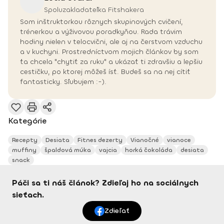
Spoluzakladateľka Fitshakera
Som inštruktorkou rôznych skupinových cvičení,
trénerkou a výživovou poradkyňou. Rada trávim
hodiny nielen v telocvični, ale aj na čerstvom vzduchu
a v kuchyni. Prostredníctvom mojich článkov by som
ťa chcela "chytiť za ruku" a ukázať ti zdravšiu a lepšiu
cestičku, po ktorej môžeš ísť. Budeš sa na nej cítiť
fantasticky. Sľubujem :-).
Kategórie
Recepty
Desiata
Fitnes dezerty
Vianočné
vianoce
muffiny
špaldová múka
vajcia
horká čokoláda
desiata
snack
Páči sa ti náš článok? Zdieľaj ho na sociálnych
sieťach.
Zdieľať