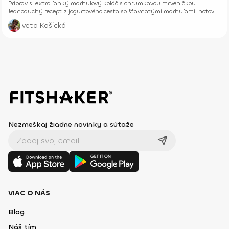
Priprav si extra ľahký marhuľový koláč s chrumkavou mrveničkou.
Jednoduchý recept z jogurtového cesta so šťavnatými marhuľami, hotový
z pár surovín.
Iveta Kašická
Nezmeškaj žiadne novinky a súťaže
VIAC O NÁS
Blog
Náš tím