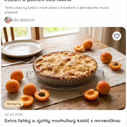
Tento úžasný koláč s marhuľami a tvarohom si jednoducho musíš
pripraviť.
Júlia Rašlová
Recepty
20 Júl 2026
Extra ľahký a rýchly marhuľový koláč s mrveničkou