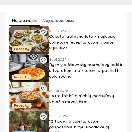
Najčítanejšie
Najobľúbenejšie
2 Júl 2026
Cuketa kráľovná leta - najlepšie
cuketové recepty, ktoré musíte
vyskúšať
Recepty
8 Júl 2024
Rýchly a šťavnatý marhuľový koláč
s tvarohom, na ktorom si pochutí
celá rodina
Recepty
20 Júl 2026
Extra ľahký a rýchly marhuľový
koláč s mrveničkou
Recepty
11 Júl 2026
12 tipov na výlety, ktoré
prispôsobíš svojej kondičke aj