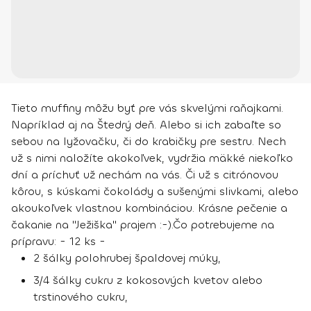
Tieto muffiny môžu byť pre vás skvelými raňajkami.
Napríklad aj na Štedrý deň. Alebo si ich zabaľte so
sebou na lyžovačku, či do krabičky pre sestru. Nech
už s nimi naložíte akokoľvek, vydržia mäkké niekoľko
dní a príchuť už nechám na vás. Či už s citrónovou
kôrou, s kúskami čokolády a sušenými slivkami, alebo
akoukoľvek vlastnou kombináciou. Krásne pečenie a
čakanie na "Ježiška" prajem :-).
Čo potrebujeme na
prípravu:
- 12 ks -
2 šálky polohrubej špaldovej múky,
3/4 šálky cukru z kokosových kvetov alebo
trstinového cukru,