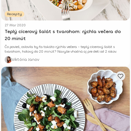
Recepty
27 Mar 2020
Teplý cícerový šalát s tvarohom: rýchla večera do
20 minút
Čo povieš, oslovila by ťa takáto rýchla večera - teplý cícerový šalát s
tvarohom, hotový do 20 minút? Navyše vhodná aj pre deti od 2 rokov.
Viktória Janov