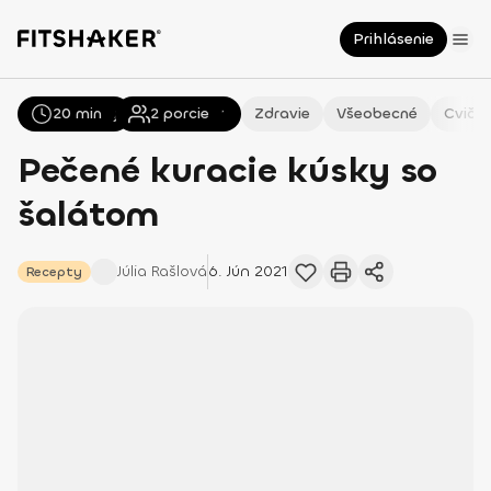
Prihlásenie
20 min
Všetky
Recepty
2
porcie
Zdravie
Všeobecné
Cvičen
Pečené kuracie kúsky so
šalátom
Júlia
Rašlová
6. Jún 2021
Recepty