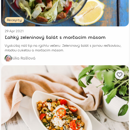
Recepty
29 Apr 2021
Ľahký zeleninový šalát s morčacím mäsom
Vyskúšaj náš tip na rýchlu večeru. Zeleninový šalát s jarnou reďkovkou,
mladou cuketou a morčacím mäsom.
Júlia Rašlová