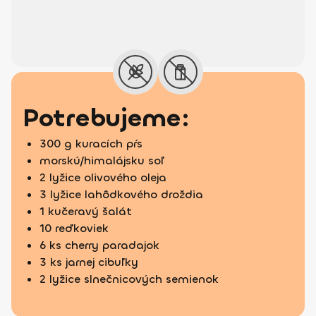
Potrebujeme:
300 g kuracích pŕs
morskú/himalájsku soľ
2 lyžice olivového oleja
3 lyžice lahôdkového droždia
1 kučeravý šalát
10 reďkoviek
6 ks cherry paradajok
3 ks jarnej cibuľky
2 lyžice slnečnicových semienok