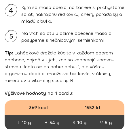
Kým sa mäso opeká, na taniere si prichystáme
4
šalát, nakrájanú reďkovku, cherry paradajky a
mladú cibuľku.
Na vrch šalátu uložíme opečené mäso a
5
posypeme slnečnicovými semienkami.
Tip:
Lahôdkové droždie kúpite v každom dobrom
obchode, najmä v tých, kde sa zaoberajú zdravou
stravou. Jedlo nielen dobre ochutí, ale vášmu
organizmu dodá aj množstvo bielkovín, vlákniny,
minerálov a vitamíny skupiny B.
Výživové hodnoty na 1 porciu:
369 kcal
1552 kJ
T:
10 g
B:
54 g
S:
10 g
V:
5 g