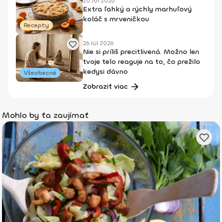
20 Júl 2026
Extra ľahký a rýchly marhuľový
koláč s mrveničkou
Recepty
26 Júl 2026
Nie si príliš precitlivená. Možno len
tvoje telo reaguje na to, čo prežilo
kedysi dávno
Všeobecné
Zobraziť viac
Mohlo by ťa zaujímať