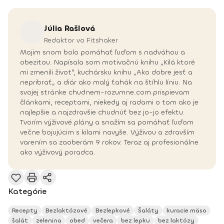
Júlia
Rašlová
Redaktor vo Fitshaker
Mojim snom bolo pomáhať ľuďom s nadváhou a
obezitou. Napísala som motivačnú knihu „Kilá ktoré
mi zmenili život", kuchársku knihu „Ako dobre jesť a
nepribrať„ a diár ako malý ťahák na štíhlu líniu. Na
svojej stránke chudnem-rozumne.com prispievam
článkami, receptami, niekedy aj radami o tom ako je
najlepšie a najzdravšie chudnúť bez jo-jo efektu.
Tvorím výživové plány a snažím sa pomáhať ľuďom
večne bojujúcim s kilami navyše. Výživou a zdravším
varením sa zaoberám 9 rokov. Teraz aj profesionálne
ako výživový poradca.
Kategórie
Recepty
Bezlaktózové
Bezlepkové
Šaláty
kuracie mäso
šalát
zelenina
obed
večera
bez lepku
bez laktózy