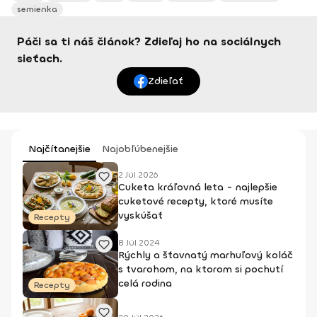
semienka
Páči sa ti náš článok? Zdieľaj ho na sociálnych
sieťach.
Zdieľať
Najčítanejšie
Najobľúbenejšie
2 Júl 2026
Cuketa kráľovná leta - najlepšie
cuketové recepty, ktoré musíte
vyskúšať
Recepty
8 Júl 2024
Rýchly a šťavnatý marhuľový koláč
s tvarohom, na ktorom si pochutí
celá rodina
Recepty