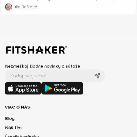
Júlia Rašlová
Nezmeškaj žiadne novinky a súťaže
VIAC O NÁS
Blog
Náš tím
Úspešné príbehy