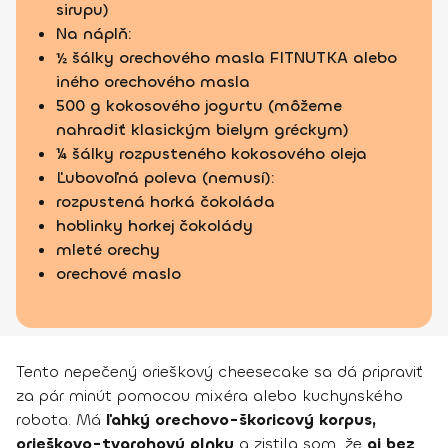
sirupu)
Na náplň:
½ šálky orechového masla FITNUTKA alebo
iného orechového masla
500 g kokosového jogurtu (môžeme
nahradiť klasickým bielym gréckym)
¼ šálky rozpusteného kokosového oleja
Ľubovoľná poleva (nemusí):
rozpustená horká čokoláda
hoblinky horkej čokolády
mleté orechy
orechové maslo
Tento nepečený orieškový cheesecake sa dá pripraviť
za pár minút pomocou mixéra alebo kuchynského
robota. Má
ľahký orechovo-škoricový korpus,
orieškovo-tvarohovú plnku
a zistila som, že
aj bez