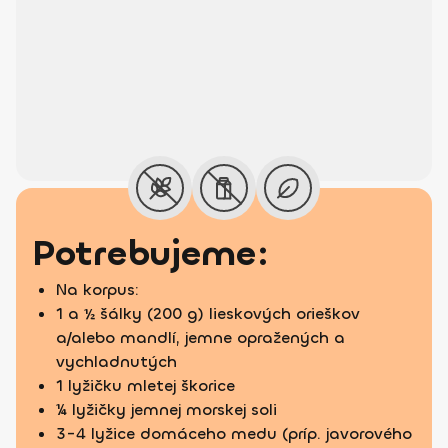
Potrebujeme:
Na korpus:
1 a ½ šálky (200 g) lieskových orieškov
a/alebo mandlí, jemne opražených a
vychladnutých
1 lyžičku mletej škorice
¼ lyžičky jemnej morskej soli
3-4 lyžice domáceho medu (príp. javorového