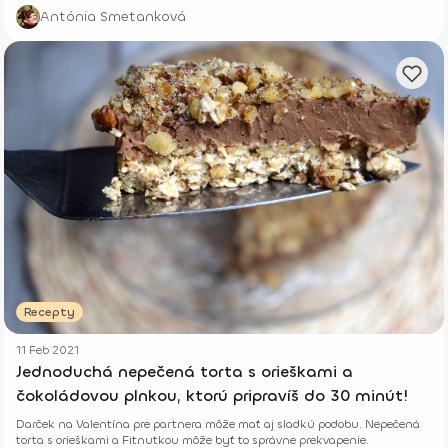
Antónia Smetanková
Recepty
11 Feb 2021
Jednoduchá nepečená torta s orieškami a
čokoládovou plnkou, ktorú pripravíš do 30 minút!
Darček na Valentína pre partnera môže mať aj sladkú podobu. Nepečená
torta s orieškami a Fitnutkou môže byť to správne prekvapenie.