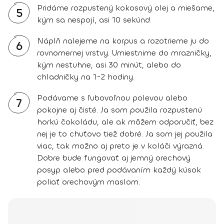
Pridáme rozpustený kokosový olej a miešame,
5
kým sa nespojí, asi 10 sekúnd.
Náplň nalejeme na korpus a rozotrieme ju do
6
rovnomernej vrstvy. Umiestnime do mrazničky,
kým nestuhne, asi 30 minút, alebo do
chladničky na 1-2 hodiny.
Podávame s ľubovoľnou polevou alebo
7
pokojne aj čisté. Ja som použila rozpustenú
horkú čokoládu, ale ak môžem odporučiť, bez
nej je to chuťovo tiež dobré. Ja som jej použila
viac, tak možno aj preto je v koláči výrazná.
Dobre bude fungovať aj jemný orechový
posyp alebo pred podávaním každý kúsok
poliať orechovým maslom.