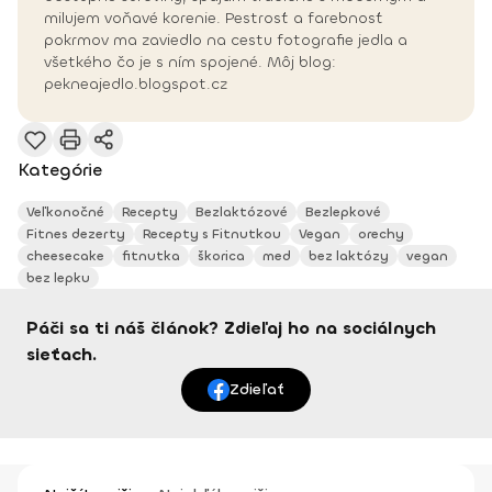
milujem voňavé korenie. Pestrosť a farebnosť
pokrmov ma zaviedlo na cestu fotografie jedla a
všetkého čo je s ním spojené. Môj blog:
pekneajedlo.blogspot.cz
Kategórie
Veľkonočné
Recepty
Bezlaktózové
Bezlepkové
Fitnes dezerty
Recepty s Fitnutkou
Vegan
orechy
cheesecake
fitnutka
škorica
med
bez laktózy
vegan
bez lepku
Páči sa ti náš článok? Zdieľaj ho na sociálnych
sieťach.
Zdieľať