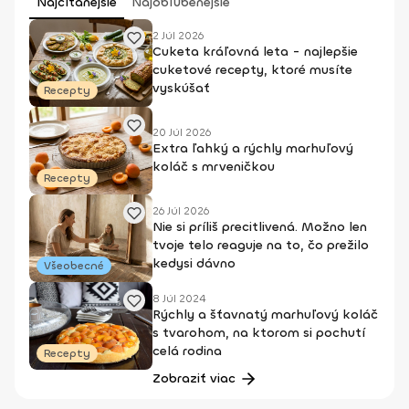
Najčítanejšie
Najobľúbenejšie
2 Júl 2026
Cuketa kráľovná leta - najlepšie
cuketové recepty, ktoré musíte
vyskúšať
Recepty
20 Júl 2026
Extra ľahký a rýchly marhuľový
koláč s mrveničkou
Recepty
26 Júl 2026
Nie si príliš precitlivená. Možno len
tvoje telo reaguje na to, čo prežilo
kedysi dávno
Všeobecné
8 Júl 2024
Rýchly a šťavnatý marhuľový koláč
s tvarohom, na ktorom si pochutí
celá rodina
Recepty
Zobraziť viac