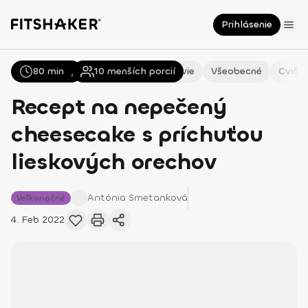
Prihlásenie
80 min
Všetky
Recepty
10
menších porcií
Zdravie
Všeobecné
Cvičen
Recept na nepečený
cheesecake s príchuťou
lieskových orechov
Antónia
Smetanková
Veľkonočné
4. Feb 2022