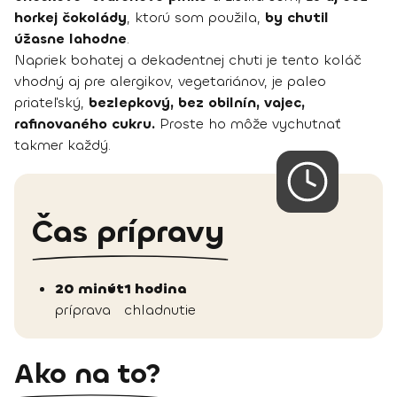
horkej čokolády
, ktorú som použila,
by chutil
úžasne lahodne
.
Napriek bohatej a dekadentnej chuti je tento koláč
vhodný aj pre alergikov, vegetariánov, je paleo
priateľský,
bezlepkový, bez obilnín, vajec,
rafinovaného cukru.
Proste ho môže vychutnať
takmer každý.
Čas prípravy
20 minút
1 hodina
príprava
chladnutie
Ako na to?