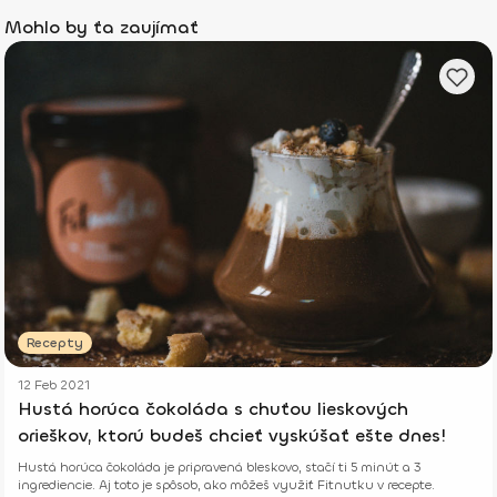
Mohlo by ťa zaujímať
Recepty
12 Feb 2021
Hustá horúca čokoláda s chuťou lieskových
orieškov, ktorú budeš chcieť vyskúšať ešte dnes!
Hustá horúca čokoláda je pripravená bleskovo, stačí ti 5 minút a 3
ingrediencie. Aj toto je spôsob, ako môžeš využiť Fitnutku v recepte.