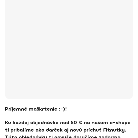
Príjemné maškrtenie :-)!
Ku každej objednávke nad 50 € na našom e-shope
ti pribalíme ako darček aj novú príchuť Fitnutky.
Túto objednávku ti navyše doručíme zadarmo.