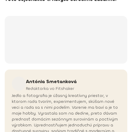
Antónia
Smetanková
Redaktorka vo Fitshaker
Jedlo a fotografia je úžasný kreatívny priestor, v
ktorom rada tvorím, experimentujem, skúšam nové
veci a rada sa s nimi podelím. Varenie ma baví a je to
moje hobby. Vyrastala som na dedine, preto dávam
prednosť domácim sezónnym surovinám a poctivým
výrobkom. Uprednostňujem jednoduchú prípravu a
dostupné suroviny, spájam tradičné s moderným a