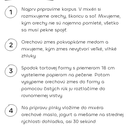
Najprv pripravíme korpus. V mixéri si
1
rozmixujeme orechy, škoricu a soľ. Mixujeme,
kým orechy nie sú najemno pomleté, všetko
sa musí pekne spojiť.
Orechovú zmes pokvapkáme medom a
2
mixujeme, kým zmes nevytvorí veľké, vlhké
zhluky.
Spodok tortovej formy s priemerom 18 cm
3
vystelieme papierom na pečenie. Potom
vysypeme orechovú zmes do formy a
pomocou čistých rúk ju roztlačíme do
rovnomernej vrstvy.
Na prípravu plnky vložíme do mixéra
4
orechové maslo, jogurt a miešame na strednej
rýchlosti dohladka, asi 30 sekúnd.