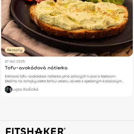
Recepty
27 Jan 2025
Tofu-avokádová nátierka
Krémová tofu-avokádová nátierka plná zdravých tukov a bielkovín.
Ideálna na raňajky alebo ľahkú večeru, skvelá s opečeným kváskovým
chlebíkom a čerstvou zeleninou.
Lujza Kašická