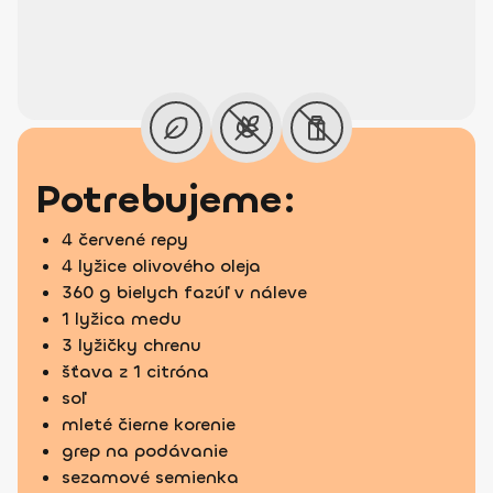
Potrebujeme:
4 červené repy
4 lyžice olivového oleja
360 g bielych fazúľ v náleve
1 lyžica medu
3 lyžičky chrenu
šťava z 1 citróna
soľ
mleté čierne korenie
grep na podávanie
sezamové semienka