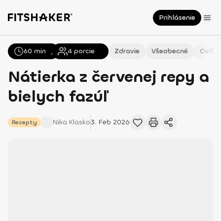
Prihlásenie
60 min
Všetky
Recepty
4
porcie
Zdravie
Všeobecné
Cvičen
Nátierka z červenej repy a
bielych fazúľ
Nika
Klasko
3. Feb 2026
Recepty