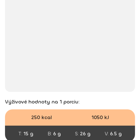
Výživové hodnoty na 1 porciu:
250 kcal
1050 kJ
T:
15 g
B:
6 g
S:
26 g
V:
6.5 g