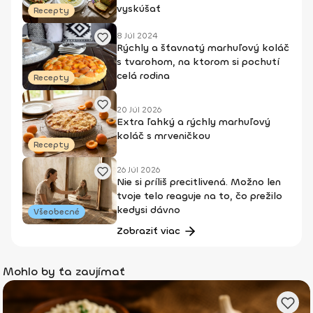
vyskúšať
Recepty
8 Júl 2024
Rýchly a šťavnatý marhuľový koláč
s tvarohom, na ktorom si pochutí
celá rodina
Recepty
20 Júl 2026
Extra ľahký a rýchly marhuľový
koláč s mrveničkou
Recepty
26 Júl 2026
Nie si príliš precitlivená. Možno len
tvoje telo reaguje na to, čo prežilo
kedysi dávno
Všeobecné
Zobraziť viac
Mohlo by ťa zaujímať