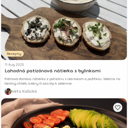
Recepty
11 Aug 2025
Lahodná patizónová nátierka s bylinkami
Krémová domáca nátierka z patizónu s cesnakom a pažítkou. Ideálna na
čerstvý chlieb, krekry či ako dip k zelenine.
Iveta Kašická