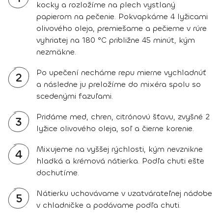
kocky a rozložíme na plech vystlaný
papierom na pečenie. Pokvapkáme 4 lyžicami
olivového oleja, premiešame a pečieme v rúre
vyhriatej na 180 °C približne 45 minút, kým
nezmäkne.
Po upečení necháme repu mierne vychladnúť
2
a následne ju preložíme do mixéra spolu so
scedenými fazuľami.
Pridáme med, chren, citrónovú šťavu, zvyšné 2
3
lyžice olivového oleja, soľ a čierne korenie.
Mixujeme na vyššej rýchlosti, kým nevznikne
4
hladká a krémová nátierka. Podľa chuti ešte
dochutíme.
Nátierku uchovávame v uzatvárateľnej nádobe
5
v chladničke a podávame podľa chuti.