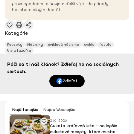
pravdepodobne plánujem ďalší výlet do prírody s
batohom plným dobrôt!
Kategórie
Recepty
Nátierky
cviklová nátierka
cvikla
fazuľa
biela fazuľka
Páči sa ti náš článok? Zdieľaj ho na sociálnych
sieťach.
Zdieľať
Najčítanejšie
Najobľúbenejšie
2 Júl 2026
Cuketa kráľovná leta - najlepšie
cuketové recepty, ktoré musíte