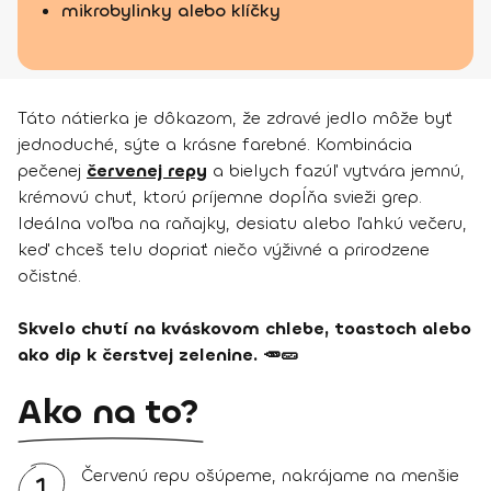
mikrobylinky alebo klíčky
Táto nátierka je dôkazom, že zdravé jedlo môže byť
jednoduché, sýte a krásne farebné. Kombinácia
pečenej
červenej repy
a bielych fazúľ vytvára jemnú,
krémovú chuť, ktorú príjemne dopĺňa svieži grep.
Ideálna voľba na raňajky, desiatu alebo ľahkú večeru,
keď chceš telu dopriať niečo výživné a prirodzene
očistné.
Skvelo chutí na kváskovom chlebe, toastoch alebo
ako dip k čerstvej zelenine. 🥕🥒
Ako na to?
Červenú repu ošúpeme, nakrájame na menšie
1