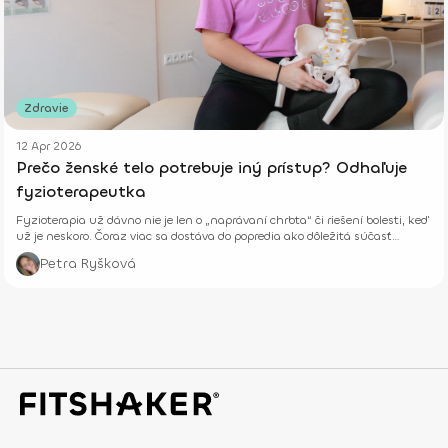
Zdravie
12 Apr 2026
Prečo ženské telo potrebuje iný prístup? Odhaľuje
fyzioterapeutka
Fyzioterapia už dávno nie je len o „naprávaní chrbta“ či riešení bolesti, keď
už je neskoro. Čoraz viac sa dostáva do popredia ako dôležitá súčasť
prevencie, starostlivosti o telo aj celkového zdravia – fyzického aj
Petra Ryšková
psychického.