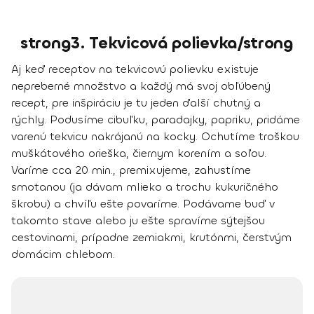
strong3. Tekvicová polievka/strong
Aj keď receptov na tekvicovú polievku existuje
nepreberné množstvo a každý má svoj obľúbený
recept, pre inšpiráciu je tu jeden ďalší chutný a
rýchly. Podusíme cibuľku, paradajky, papriku, pridáme
varenú tekvicu nakrájanú na kocky. Ochutíme troškou
muškátového orieška, čiernym korením a soľou.
Varíme cca 20 min., premixujeme, zahustíme
smotanou (ja dávam mlieko a trochu kukuričného
škrobu) a chvíľu ešte povaríme. Podávame buď v
takomto stave alebo ju ešte spravíme sýtejšou
cestovinami, prípadne zemiakmi, krutónmi, čerstvým
domácim chlebom.