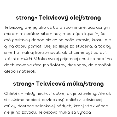
strong• Tekvicový olej/strong
Tekvicový olej
je, ako už bolo spomínané, zázračným
mixom minerálov, vitamínov, mastných kyselín, čo
má pozitívny dopad nielen na naše zdravie, krásu, ale
aj na dobrú pamäť. Olej sa lisuje za studena, a tak by
sme ho mali aj konzumovať, ak chceme byť zdraví,
krásni a múdri. Vďaka svojej príjemnej chuti sa hodí na
dochucovanie rôznych šalátov, dresingov, do omáčok
alebo i nátierok.
strong• Tekvicová múka/strong
Chlebík – nikdy nechutí dobre, ak je už zelený. Ale ak
si skúsime napiecť bezlepkový chlieb z tekvicovej
múky, dostane zelenkavý nádych, ktorý však vôbec
nie je na závadu. Tekvicová múka sa vyrába