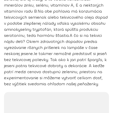
minerálov zinku, selénu, vitamínov A, E a niektorých
vitamínov radu B.
Na obe pohlavia má konzumácia
tekvicových semienok alebo tekvicového oleja dopad
v podobe
zlepšenej nálady
vďaka vysokému obsahu
aminokyseliny tryptofán, ktorá spúšťa produkciu
serotonínu, teda hormónu šťastia.
A čo si na tekvici
nájdu deti? Okrem zdravotných dopadov predsa
vyrezávanie rôznych príšeriek na lampáše v čase
neskorej jesene.
Je takmer nemožné predstaviť si jeseň
bez tekvicovej polievky. Tak ako k jari patrí špargľa, k
jeseni patria tekvicové dobroty a dekorácie. A keďže
patrí medzi cenovo dostupnú zeleninu, priestoru na
experimentovanie si môžeme vytvoriť celkom dosť,
bez výčitiek svedomia ohľadom našej peňaženky.