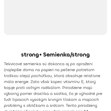
strong• Semienka/strong
Tekvicové semienka sú dokonca aj po opražení
(najlepšie doma na papieri na pečenie potretom
troškou oleja) pochúťkou, ktorá obsahuje relatívne
málo energie. Zato však
kopec vitamínu E, ktorý
bojuje proti voľným radikálom
. Prirodzene majú
výborný pomer draslíka a sodíka, čo je výhodné pre
ľudí trpiacich vysokým krvným tlakom a majúcich
problémy s obličkami a srdcom. Tento prirodzený