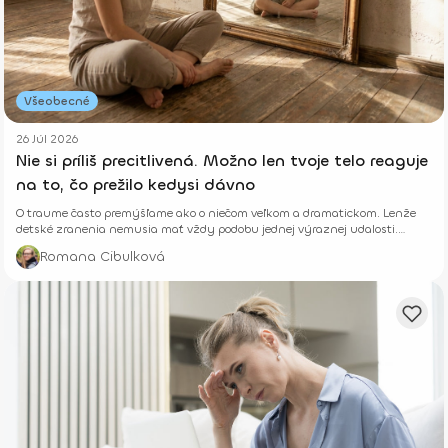
Všeobecné
26 Júl 2026
Nie si príliš precitlivená. Možno len tvoje telo reaguje
na to, čo prežilo kedysi dávno
O traume často premýšľame ako o niečom veľkom a dramatickom. Lenže
detské zranenia nemusia mať vždy podobu jednej výraznej udalosti.
Niekedy rastú potichu.
Romana Cibulková