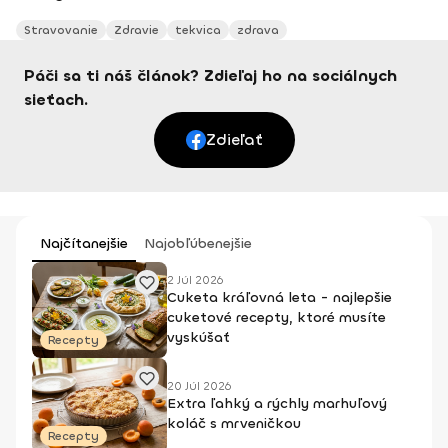
Stravovanie
Zdravie
tekvica
zdrava
Páči sa ti náš článok? Zdieľaj ho na sociálnych
sieťach.
Zdieľať
Najčítanejšie
Najobľúbenejšie
2 Júl 2026
Cuketa kráľovná leta - najlepšie
cuketové recepty, ktoré musíte
vyskúšať
Recepty
20 Júl 2026
Extra ľahký a rýchly marhuľový
koláč s mrveničkou
Recepty