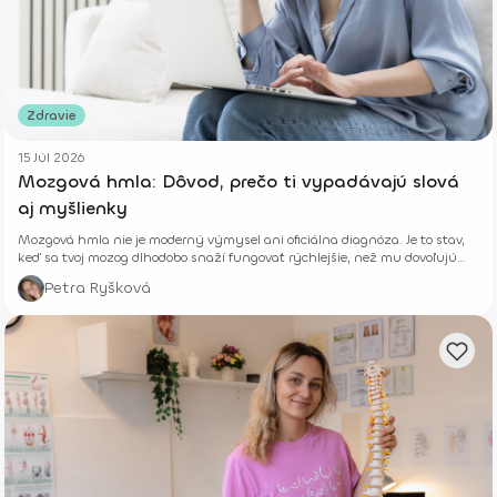
Zdravie
15 Júl 2026
Mozgová hmla: Dôvod, prečo ti vypadávajú slová
aj myšlienky
Mozgová hmla nie je moderný výmysel ani oficiálna diagnóza. Je to stav,
keď sa tvoj mozog dlhodobo snaží fungovať rýchlejšie, než mu dovoľujú
jeho biologické limity.
Petra Ryšková