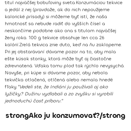
titul najväčšej bobuľoviny sveta.
Konzumáciou tekvice
a jedál z nej (pravdaže, ak do nich nepoužijeme
kalorické prísady) si môžeme byť istí, že naša
hmotnosť sa nebude radiť do vyšších čísel a
neskončíme podobne ako ona s titulom najväčšej
ženy roka.
100 g tekvice obsahuje len cca 26
kalórií.
Zrelá tekvica znie duto, keď na ňu zaklopeme.
Pri jej obstarávaní dávame pozor na to, aby mala
ešte kúsok stonky, ktorá môže byť aj čiastočne
zdrevnatená. Vďaka tomu plod tak rýchlo nevysychá.
Navyše, pri kúpe si dávame pozor, aby nebola
tekvička otlačená, otlčená alebo nemala hnedé
fľaky.
"Vedeli ste, že Indiáni ju používali aj ako
lyžičky? Dužinu vydlabali a zo zvyšku si vyrobili
jednoduchú časť príboru."
strongAko ju konzumovať?/strong