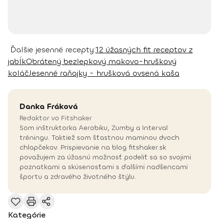
Ďalšie jesenné recepty:
12 úžasných fit receptov z
jabĺk
Obrátený bezlepkový makovo-hruškový
koláč
Jesenné raňajky - hrušková ovsená kaša
Danka
Fráková
Redaktor vo Fitshaker
Som inštruktorka Aerobiku, Zumby a Interval
tréningu. Taktiež som šťastnou maminou dvoch
chlapčekov. Prispievanie na blog fitshaker.sk
považujem za úžasnú možnosť podeliť sa so svojimi
poznatkami a skúsenosťami s ďalšími nadšencami
športu a zdravého životného štýlu.
Kategórie