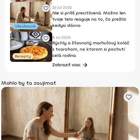
26 Júl 2026
Nie si príliš precitlivená. Možno len
tvoje telo reaguje na to, čo prežilo
kedysi dávno
Všeobecné
8 Júl 2024
Rýchly a šťavnatý marhuľový koláč
s tvarohom, na ktorom si pochutí
celá rodina
Recepty
Zobraziť viac
Mohlo by ťa zaujímať