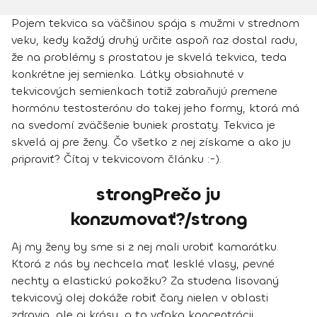
Pojem tekvica sa väčšinou spája s mužmi v strednom
veku, kedy každý druhý určite aspoň raz dostal radu,
že na problémy s prostatou je skvelá tekvica, teda
konkrétne jej semienka. Látky obsiahnuté v
tekvicových semienkach totiž zabraňujú premene
hormónu testosterónu do takej jeho formy, ktorá má
na svedomí zväčšenie buniek prostaty. Tekvica je
skvelá aj pre ženy. Čo všetko z nej získame a ako ju
pripraviť? Čítaj v tekvicovom článku :-).
strongPrečo ju
konzumovať?/strong
Aj my ženy by sme si z nej mali urobiť kamarátku.
Ktorá z nás by nechcela mať lesklé vlasy, pevné
nechty a elastickú pokožku? Za studena lisovaný
tekvicový olej dokáže
robiť čary nielen v oblasti
zdravia, ale aj krásy
, a to vďaka koncentrácii