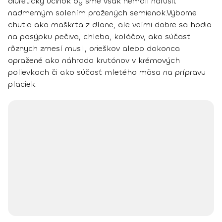
diuretický účinok by sme však nemali narušiť
nadmerným solením pražených semienok.
Výborne
chutia ako maškrta z dlane, ale veľmi dobre sa hodia
na posýpku pečiva, chleba, koláčov, ako súčasť
rôznych zmesí musli, orieškov alebo dokonca
opražené ako náhrada krutónov v krémových
polievkach či ako súčasť mletého mäsa na prípravu
placiek.