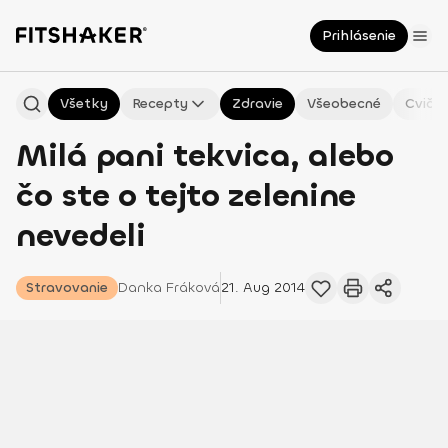
Prihlásenie
Všetky
Recepty
Zdravie
Všeobecné
Cvičen
Milá pani tekvica, alebo
čo ste o tejto zelenine
nevedeli
Stravovanie
Danka
Fráková
21. Aug 2014