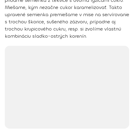
pridáme semienka z tekvice s dvoma lyžicami cukru.
Miešame, kým nezačne cukor karamelizovať. Takto
upravené semienka premiešame v mise na servírovanie
s trochou škorice, sušeného zázvoru, prípadne aj
trochou krupicového cukru, resp. si zvolíme vlastnú
kombináciu sladko-ostrých korenín.