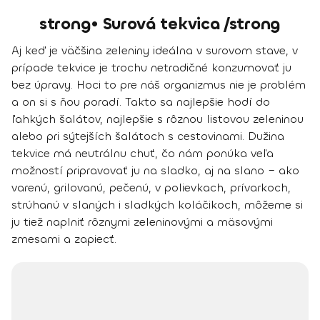
strong• Surová tekvica /strong
Aj keď je väčšina zeleniny ideálna v surovom stave, v
prípade tekvice je trochu netradičné konzumovať ju
bez úpravy. Hoci to pre náš organizmus nie je problém
a on si s ňou poradí. Takto sa najlepšie hodí
do
ľahkých šalátov, najlepšie s rôznou listovou zeleninou
alebo pri sýtejších šalátoch s cestovinami. Dužina
tekvice má neutrálnu chuť, čo nám ponúka veľa
možností pripravovať ju
na sladko, aj na slano
– ako
varenú, grilovanú, pečenú, v polievkach, prívarkoch,
strúhanú v slaných i sladkých koláčikoch, môžeme si
ju tiež naplniť rôznymi zeleninovými a mäsovými
zmesami a zapiecť.