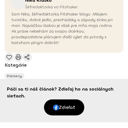
Nika
Klasko
Šéfredaktorka vo Fitshaker
Som Nika, šéfredaktorka Fitshaker blogu. Milujem
turistiku, dobré jedlo, prechádzky a západy slnka pri
mori. Najväčšou láskou je však pre mňa moja rodina.
Ak práve nebehám za svojou dcérkou,
pravdepodobne plánujem ďalší výlet do prírody s
batohom plným dobrôt!
Kategórie
Premeny
Páči sa ti náš článok? Zdieľaj ho na sociálnych
sieťach.
Zdieľať