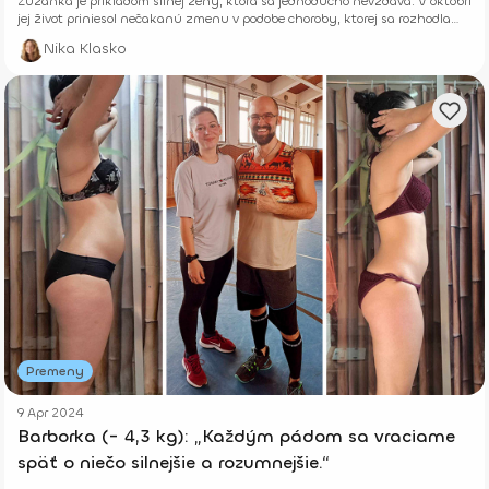
Zuzanka je príkladom silnej ženy, ktorá sa jednoducho nevzdáva. V októbri
jej život priniesol nečakanú zmenu v podobe choroby, ktorej sa rozhodla
čeliť s veľkým odhodlaním a dnes má za sebou nádherné výsledky! Poď si
Nika Klasko
prečítať o jej príbehu.
Premeny
9 Apr 2024
Barborka (- 4,3 kg): „Každým pádom sa vraciame
späť o niečo silnejšie a rozumnejšie.“