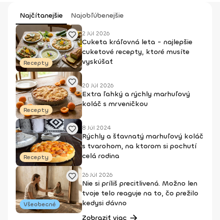
Najčítanejšie
Najobľúbenejšie
2 Júl 2026
Cuketa kráľovná leta - najlepšie
cuketové recepty, ktoré musíte
vyskúšať
Recepty
20 Júl 2026
Extra ľahký a rýchly marhuľový
koláč s mrveničkou
Recepty
8 Júl 2024
Rýchly a šťavnatý marhuľový koláč
s tvarohom, na ktorom si pochutí
celá rodina
Recepty
26 Júl 2026
Nie si príliš precitlivená. Možno len
tvoje telo reaguje na to, čo prežilo
kedysi dávno
Všeobecné
Zobraziť viac