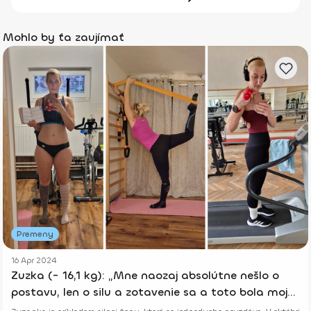
Mohlo by ťa zaujímať
Premeny
16 Apr 2024
Zuzka (- 16,1 kg): „Mne naozaj absolútne nešlo o
postavu, len o silu a zotavenie sa a toto bola moja
šanca.“