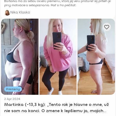
Barborka má za sebou skvelú premenu, ktorá jej veru pristane! Jej príbeh je
plný motivácie a sebapoznania. Poď si ho prečítať.
Nika Klasko
Premeny
2 Apr 2024
Martinka (-13,3 kg): „Tento rok je hlavne o mne, už
nie som na konci. O zmene k lepšiemu ja, mojich