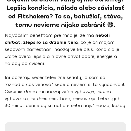
Lepšia kondícia, nálada alebo závislosť
od Fitshakera? To sa, bohužiaľ, stáva,
tomu nevieme nijako zabrániť 😄.
Najväčším benefitom pre mňa je, že ma
nebolí
chrbát, zlepšilo sa držanie tela
, čo je pri mojom
sedavom zamestnaní naozaj veľké plus. Kondícia je
určite oveľa lepšia a hlavne príval dobrej energie a
nálady po cvičení.
Iní pozerajú večer televízne seriály, ja som sa
rozhodla čas venovať sebe a neviem si to vynachváliť.
Cvičenie doma mi naozaj veľmi vyhovuje, žiadna
výhovorka, že dnes nestíham, neexistuje. Lebo tých
30 minút denne by si mal pre seba nájsť naozaj každý.