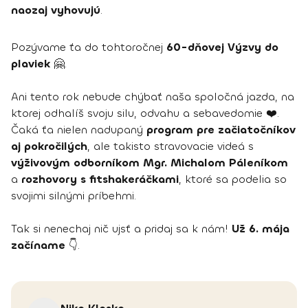
naozaj vyhovujú
.
Pozývame ťa do tohtoročnej
60-dňovej Výzvy do
plaviek
🤗.
Ani tento rok nebude chýbať naša spoločná jazda, na
ktorej odhalíš svoju silu, odvahu a sebavedomie ❤️.
Čaká ťa nielen nadupaný
program pre začiatočníkov
aj pokročilých
, ale takisto stravovacie videá s
výživovým odborníkom Mgr. Michalom Páleníkom
a
rozhovory s fitshakeráčkami
, ktoré sa podelia so
svojimi silnými príbehmi.
Tak si nenechaj nič ujsť a pridaj sa k nám!
Už 6. mája
začíname
👇.