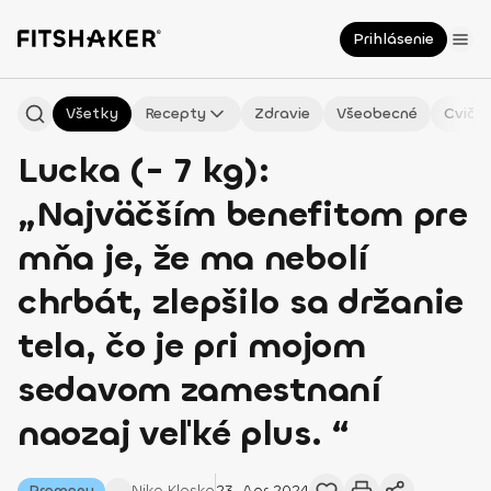
Prihlásenie
Všetky
Recepty
Zdravie
Všeobecné
Cvičen
Lucka (- 7 kg):
„Najväčším benefitom pre
mňa je, že ma nebolí
chrbát, zlepšilo sa držanie
tela, čo je pri mojom
sedavom zamestnaní
naozaj veľké plus. “
Premeny
Nika
Klasko
23. Apr 2024