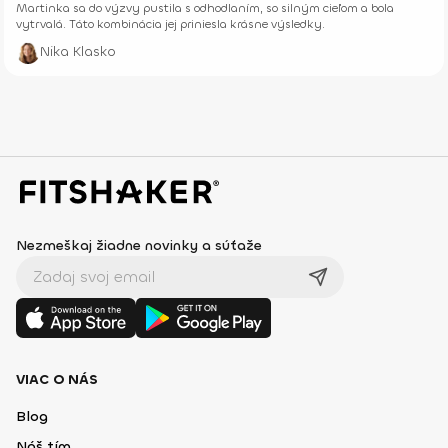
aktivitách, snoch a cieľoch.“
Martinka sa do výzvy pustila s odhodlaním, so silným cieľom a bola
vytrvalá. Táto kombinácia jej priniesla krásne výsledky.
Nika Klasko
Nezmeškaj žiadne novinky a súťaže
VIAC O NÁS
Blog
Náš tím