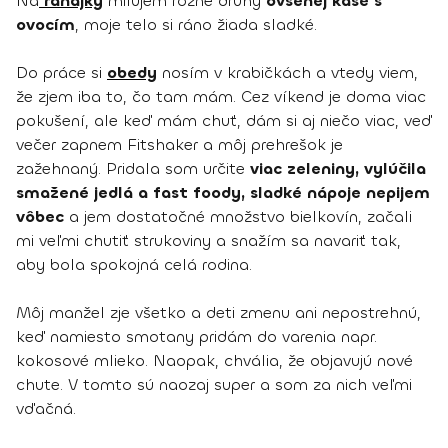
Na
raňajky
milujem rôzne druhy
ovsenej kaše s
ovocím
, moje telo si ráno žiada sladké.
Do práce si
obedy
nosím v krabičkách a vtedy viem,
že zjem iba to, čo tam mám. Cez víkend je doma viac
pokušení, ale keď mám chuť, dám si aj niečo viac, veď
večer zapnem Fitshaker a môj prehrešok je
zažehnaný. Pridala som určite
viac zeleniny, vylúčila
smažené jedlá a fast foody, sladké nápoje nepijem
vôbec
a jem dostatočné množstvo bielkovín, začali
mi veľmi chutiť strukoviny a snažím sa navariť tak,
aby bola spokojná celá rodina.
Môj manžel zje všetko a deti zmenu ani nepostrehnú,
keď namiesto smotany pridám do varenia napr.
kokosové mlieko. Naopak, chvália, že objavujú nové
chute. V tomto sú naozaj super a som za nich veľmi
vďačná.