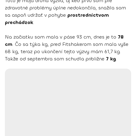
Toto je moja druhá výzva, aj keď prvú som pre
zdravotné problémy úplne nedokončila, snažila som
sa aspoň udržať v pohybe
prostredníctvom
prechádzok
.
Na začiatku som mala v páse 93 cm, dnes je to
78
cm
. Čo sa týka kg, pred Fitshakerom som mala vyše
68 kg, teraz po ukončení tejto výzvy mám 61,7 kg.
Takže od septembra som schudla približne
7 kg
.