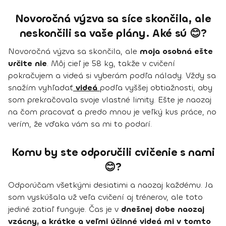
Novoročná výzva sa síce skončila, ale
neskončili sa vaše plány. Aké sú 😊?
Novoročná výzva sa skončila, ale
moja osobná ešte
určite nie
. Môj cieľ je 58 kg, takže v cvičení
pokračujem a videá si vyberám podľa nálady. Vždy sa
snažím vyhľadať
videá
podľa vyššej obtiažnosti, aby
som prekračovala svoje vlastné limity. Ešte je naozaj
na čom pracovať a predo mnou je veľký kus práce, no
verím, že vďaka vám sa mi to podarí.
Komu by ste odporučili cvičenie s nami
😊?
Odporúčam všetkými desiatimi a naozaj každému. Ja
som vyskúšala už veľa cvičení aj trénerov, ale toto
jediné zatiaľ funguje. Čas je v
dnešnej dobe naozaj
vzácny, a krátke a veľmi účinné videá mi v tomto