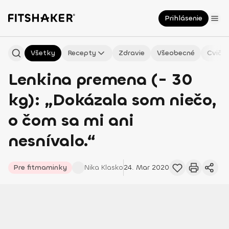
Prihlásenie
Všetky
Recepty
Zdravie
Všeobecné
Cvičen
Lenkina premena (- 30
kg): „Dokázala som niečo,
o čom sa mi ani
nesnívalo.“
Pre fitmaminky
Nika
Klasko
24. Mar 2020