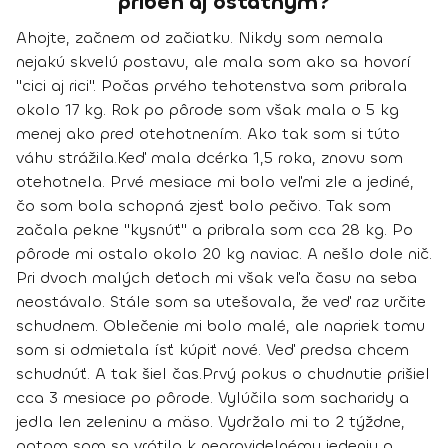
príbeh aj ostatným?
Ahojte, začnem od začiatku. Nikdy som nemala
nejakú skvelú postavu, ale mala som ako sa hovorí
"cici aj rici".
Počas prvého tehotenstva som pribrala
okolo 17 kg.
Rok po pôrode som však mala o 5 kg
menej ako pred otehotnením. Ako tak som si túto
váhu strážila.
Keď mala dcérka 1,5 roka, znovu som
otehotnela. Prvé mesiace mi bolo veľmi zle a jediné,
čo som bola schopná zjesť bolo pečivo. Tak som
začala pekne "kysnúť" a pribrala som cca 28 kg.
Po
pôrode mi ostalo okolo 20 kg naviac
. A nešlo dole nič.
Pri dvoch malých deťoch mi však veľa času na seba
neostávalo. Stále som sa utešovala, že veď raz určite
schudnem. Oblečenie mi bolo malé, ale napriek tomu
som si odmietala ísť kúpiť nové. Veď predsa chcem
schudnúť. A tak šiel čas.
Prvý pokus o chudnutie prišiel
cca 3 mesiace po pôrode. Vylúčila som sacharidy a
jedla len zeleninu a mäso. Vydržalo mi to 2 týždne,
potom som sa vrátila k nepravidelnému jedeniu a