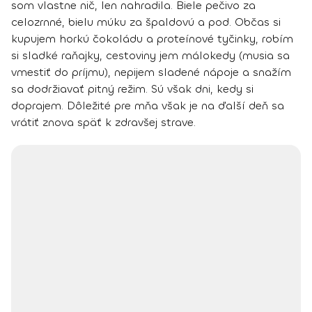
som vlastne nič, len nahradila. Biele pečivo za
celozrnné, bielu múku za špaldovú a pod. Občas si
kupujem horkú čokoládu a proteínové tyčinky, robím
si sladké raňajky, cestoviny jem málokedy (musia sa
vmestiť do príjmu), nepijem sladené nápoje a snažím
sa dodržiavať pitný režim. Sú však dni, kedy si
doprajem. Dôležité pre mňa však je na ďalší deň sa
vrátiť znova späť k zdravšej strave.