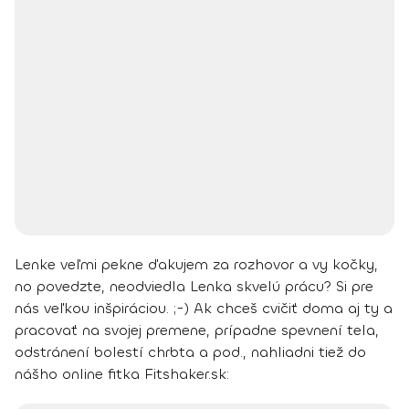
Lenke veľmi pekne ďakujem za rozhovor a vy kočky,
no povedzte, neodviedla Lenka skvelú prácu? Si pre
nás veľkou inšpiráciou. ;-)
Ak chceš cvičiť doma aj ty a
pracovať na svojej premene, prípadne spevnení tela,
odstránení bolestí chrbta a pod., nahliadni tiež do
nášho online fitka Fitshaker.sk: