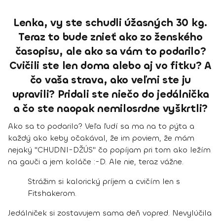
Lenka, vy ste schudli úžasných 30 kg.
Teraz to bude znieť ako zo ženského
časopisu, ale ako sa vám to podarilo?
Cvičili ste len doma alebo aj vo fitku? A
čo vaša strava, ako veľmi ste ju
upravili? Pridali ste niečo do jedálnička
a čo ste naopak nemilosrdne vyškrtli?
Ako sa to podarilo? Veľa ľudí sa ma na to pýta a
každý ako keby očakával, že im poviem, že mám
nejaký "CHUDNI-DŽÚS" čo popíjam pri tom ako ležím
na gauči a jem koláče :-D. Ale nie, teraz vážne.
Strážim si kalorický príjem a cvičím len s
Fitshakerom.
Jedálniček si zostavujem sama deň vopred. Nevylúčila