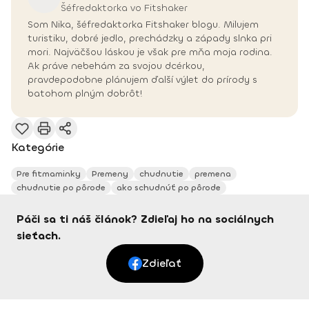
Šéfredaktorka vo Fitshaker
Som Nika, šéfredaktorka Fitshaker blogu. Milujem
turistiku, dobré jedlo, prechádzky a západy slnka pri
mori. Najväčšou láskou je však pre mňa moja rodina.
Ak práve nebehám za svojou dcérkou,
pravdepodobne plánujem ďalší výlet do prírody s
batohom plným dobrôt!
Kategórie
Pre fitmaminky
Premeny
chudnutie
premena
chudnutie po pôrode
ako schudnúť po pôrode
Páči sa ti náš článok? Zdieľaj ho na sociálnych
sieťach.
Zdieľať