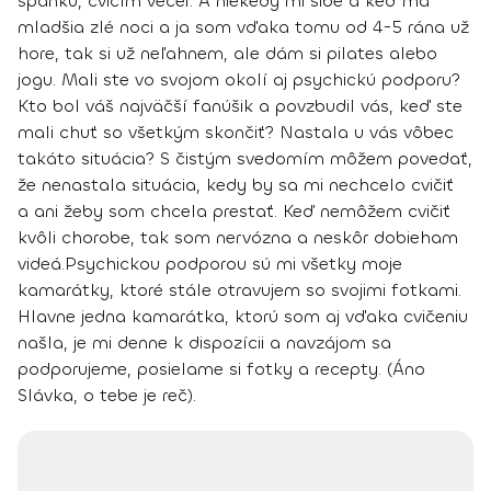
spánku, cvičím večer. A niekedy mi šibe a keď má
mladšia zlé noci a ja som vďaka tomu od 4-5 rána už
hore, tak si už neľahnem, ale dám si pilates alebo
jogu.
Mali ste vo svojom okolí aj psychickú podporu?
Kto bol váš najväčší fanúšik a povzbudil vás, keď ste
mali chuť so všetkým skončiť? Nastala u vás vôbec
takáto situácia?
S čistým svedomím môžem povedať,
že nenastala situácia, kedy by sa mi nechcelo cvičiť
a ani žeby som chcela prestať.
Keď nemôžem cvičiť
kvôli chorobe, tak som nervózna a neskôr dobieham
videá.
Psychickou podporou sú mi všetky moje
kamarátky, ktoré stále otravujem so svojimi fotkami.
Hlavne jedna kamarátka, ktorú som aj vďaka cvičeniu
našla, je mi denne k dispozícii a navzájom sa
podporujeme, posielame si fotky a recepty. (Áno
Slávka, o tebe je reč).