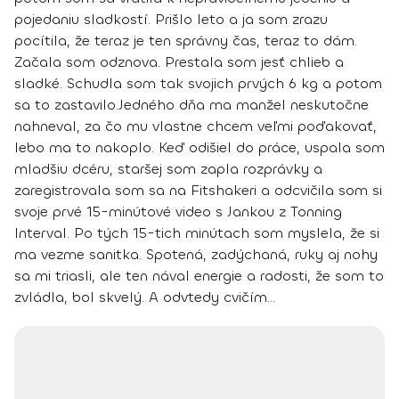
pojedaniu sladkostí. Prišlo leto a ja som zrazu
pocítila, že teraz je ten správny čas, teraz to dám.
Začala som odznova. Prestala som jesť chlieb a
sladké. Schudla som tak svojich prvých 6 kg a potom
sa to zastavilo.
Jedného dňa ma manžel neskutočne
nahneval, za čo mu vlastne chcem veľmi poďakovať,
lebo ma to nakoplo. Keď odišiel do práce, uspala som
mladšiu dcéru, staršej som zapla rozprávky a
zaregistrovala som sa na Fitshakeri a odcvičila som si
svoje prvé 15-minútové video s Jankou z Tonning
Interval
. Po tých 15-tich minútach som myslela, že si
ma vezme sanitka. Spotená, zadýchaná, ruky aj nohy
sa mi triasli, ale ten nával energie a radosti, že som to
zvládla, bol skvelý. A odvtedy cvičím...