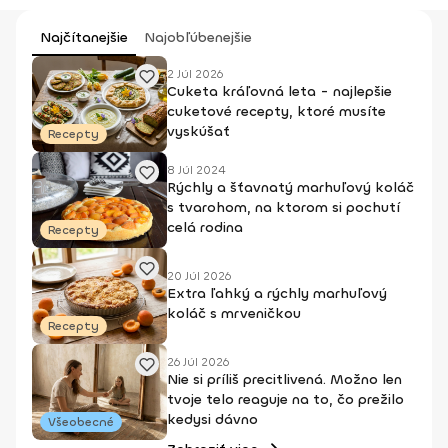
Najčítanejšie
Najobľúbenejšie
2 Júl 2026
Cuketa kráľovná leta - najlepšie
cuketové recepty, ktoré musíte
vyskúšať
Recepty
8 Júl 2024
Rýchly a šťavnatý marhuľový koláč
s tvarohom, na ktorom si pochutí
celá rodina
Recepty
20 Júl 2026
Extra ľahký a rýchly marhuľový
koláč s mrveničkou
Recepty
26 Júl 2026
Nie si príliš precitlivená. Možno len
tvoje telo reaguje na to, čo prežilo
kedysi dávno
Všeobecné