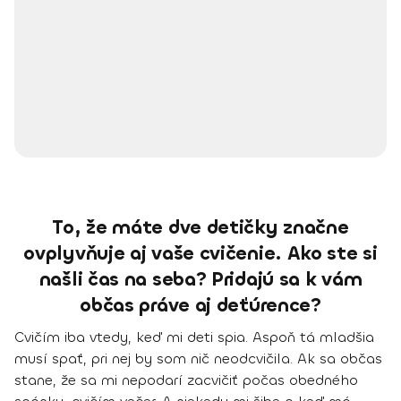
To, že máte dve detičky značne
ovplyvňuje aj vaše cvičenie. Ako ste si
našli čas na seba? Pridajú sa k vám
občas práve aj deťúrence?
Cvičím iba vtedy, keď mi deti spia. Aspoň tá mladšia
musí spať, pri nej by som nič neodcvičila. Ak sa občas
stane, že sa mi nepodarí zacvičiť počas obedného