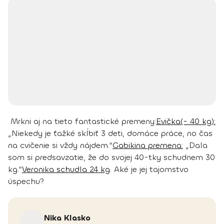
Mrkni aj na tieto fantastické premeny:
Evička(- 40 kg):
„Niekedy je ťažké skĺbiť 3 deti, domáce práce, no čas
na cvičenie si vždy nájdem.“
Gabikina premena:
„Dala
som si predsavzatie, že do svojej 40-tky schudnem 30
kg.“
Veronika schudla 24 kg
. Aké je jej tajomstvo
úspechu?
Nika
Klasko