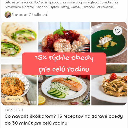
Leto ešte nekončí. Poď sa inšpirovať na naše tipy na výlety, čo vidieť na
Slovensku s deťmi. Spoznaj Liptov, Tatry, Oravu, Terchovú či Považie
bližšie.
Romana Cibulková
Recepty
7 Máj 2020
Čo navariť škôlkarom? 15 receptov na zdravé obedy
do 30 minút pre celú rodinu.