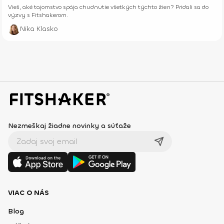
Vieš, aké tajomstvo spája chudnutie všetkých týchto žien? Pridali sa do
výzvy s Fitshakerom.
Nika Klasko
Nezmeškaj žiadne novinky a súťaže
VIAC O NÁS
Blog