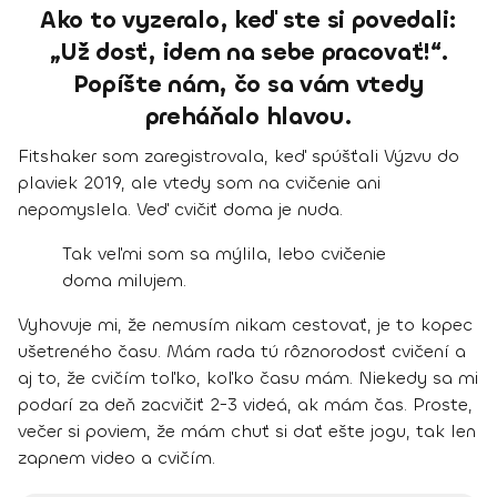
Ako to vyzeralo, keď ste si povedali:
„Už dosť, idem na sebe pracovať!“.
Popíšte nám, čo sa vám vtedy
preháňalo hlavou.
Fitshaker som zaregistrovala, keď spúšťali Výzvu do
plaviek 2019, ale vtedy som na cvičenie ani
nepomyslela. Veď cvičiť doma je nuda.
Tak veľmi som sa mýlila, lebo cvičenie
doma milujem.
Vyhovuje mi, že nemusím nikam cestovať, je to kopec
ušetreného času. Mám rada tú rôznorodosť cvičení a
aj to, že cvičím toľko, koľko času mám. Niekedy sa mi
podarí za deň zacvičiť 2-3 videá, ak mám čas. Proste,
večer si poviem, že mám chuť si dať ešte jogu, tak len
zapnem video a cvičím.