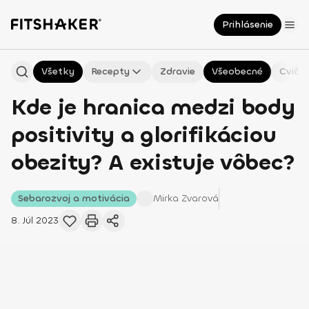
Prihlásenie
Všetky
Recepty
Zdravie
Všeobecné
Cvičen
Kde je hranica medzi body
positivity a glorifikáciou
obezity? A existuje vôbec?
Sebarozvoj a motivácia
Mirka
Zvarová
8. Júl 2023