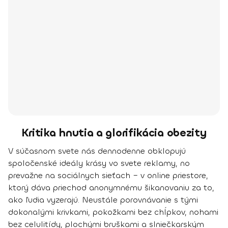
Kritika hnutia a glorifikácia obezity
V súčasnom svete nás dennodenne obklopujú
spoločenské ideály krásy vo svete reklamy, no
prevažne na sociálnych sieťach – v online priestore,
ktorý dáva priechod anonymnému šikanovaniu za to,
ako ľudia vyzerajú. Neustále porovnávanie s tými
dokonalými krivkami, pokožkami bez chĺpkov, nohami
bez celulitídy, plochými bruškami a slniečkarským