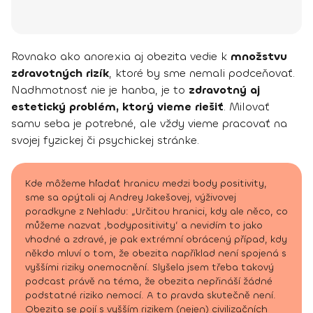
Rovnako ako anorexia aj obezita vedie k
množstvu
zdravotných rizík
, ktoré by sme nemali podceňovať.
Nadhmotnosť nie je hanba, je to
zdravotný aj
estetický problém, ktorý vieme riešiť
. Milovať
samu seba je potrebné, ale vždy vieme pracovať na
svojej fyzickej či psychickej stránke.
Kde môžeme hľadať hranicu medzi body positivity,
sme sa opýtali aj Andrey Jakešovej, výživovej
poradkyne z Nehladu: „Určitou hranici, kdy ale něco, co
můžeme nazvat ‚bodypositivity‘ a nevidím to jako
vhodné a zdravé, je pak extrémní obrácený případ, kdy
někdo mluví o tom, že obezita například není spojená s
vyššími riziky onemocnění. Slyšela jsem třeba takový
podcast právě na téma, že obezita nepřináší žádné
podstatné riziko nemocí. A to pravda skutečně není.
Obezita se pojí s vyšším rizikem (nejen) civilizačních