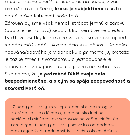
A čo je krásne dnes? To necháme na každej z vás,
pretože, ako píšeme,
krása je subjektívna
a nikto
nemá právo kritizovať naše telá.
Zároveň by sme však nemali strácať jemnú a zdravú
(opakujeme, zdravú) sebakritiku. Nemôžeme predsa
tvrdiť, že všetky konfekčné veľkosti sú zdravé, aj keď
sa nám môžu páčiť. Akceptácia skutočnosti, že naša
nadváha/podváha je v poriadku a prijmeme ju, pretože
je ťažké zmeniť životosprávu a jednoduchšie je
schovať sa za výhovorku, nie je znakom sebalásky.
Súhlasíme, že
je potrebné ľúbiť svoje telo
bezpodmienečne, a s tým sa spája zodpovednosť a
starostlivosť oň
.
„Z body positivity sa v tejto dobe stal hashtag, z
ktorého sa stalo lákadlo, ktoré priláka ľudí na
sociálnych sieťach, ale schováva sa zaň aj niečo, čo
tam nepatrí. Body positivity nevzniklo na podporu
moletných žien. Body positivity hlása akceptáciu tiel