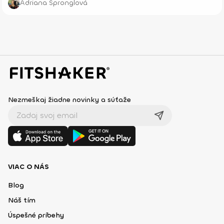
Adriana Špronglová
Nezmeškaj žiadne novinky a súťaže
VIAC O NÁS
Blog
Náš tím
Úspešné príbehy