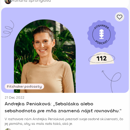
Adriana Špronglová
ženu.
Fitshaker podcasty
21 Dec 2022
Andrejka Peniaková: „Sebaláska alebo
sebahodnota pre mňa znamená nájsť rovnováhu.“
V rozhovore nám Andrejka Peniaková prezradí svoje osobné skúsenosti, čo
jej pomáha, aby sa mala rada taká, aká je.