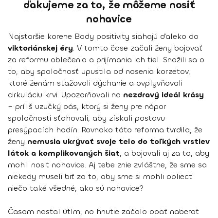
ďakujeme za to, že môžeme nosiť
nohavice
Najstaršie korene Body positivity siahajú ďaleko do
viktoriánskej éry
. V tomto čase začali ženy bojovať
za reformu oblečenia a prijímania ich tiel. Snažili sa o
to, aby spoločnosť upustila od nosenia korzetov,
ktoré ženám sťažovali dýchanie a ovplyvňovali
cirkuláciu krvi. Upozorňovali na
nezdravý ideál krásy
– príliš uzučký pás, ktorý si ženy pre nápor
spoločnosti sťahovali, aby získali postavu
presýpacích hodín. Rovnako táto reforma tvrdila, že
ženy
nemusia ukrývať svoje telo do toľkých vrstiev
látok a komplikovaných šiat
, a bojovali aj za to, aby
mohli nosiť nohavice. Aj tebe znie zvláštne, že sme sa
niekedy museli biť za to, aby sme si mohli obliecť
niečo také všedné, ako sú nohavice?
Časom nastal útlm, no hnutie začalo opäť naberať