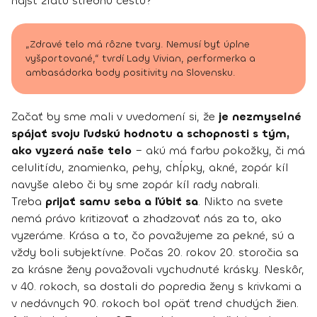
nájsť zlatú strednú cestu?
„Zdravé telo má rôzne tvary. Nemusí byť úplne
vyšportované,“ tvrdí Lady Vivian, performerka a
ambasádorka body positivity na Slovensku.
Začať by sme mali v uvedomení si, že
je nezmyselné
spájať svoju ľudskú hodnotu a schopnosti s tým,
ako vyzerá naše telo
– akú má farbu pokožky, či má
celulitídu, znamienka, pehy, chĺpky, akné, zopár kíl
navyše alebo či by sme zopár kíl rady nabrali.
Treba
prijať samu seba a ľúbiť sa
. Nikto na svete
nemá právo kritizovať a zhadzovať nás za to, ako
vyzeráme. Krása a to, čo považujeme za pekné, sú a
vždy boli subjektívne. Počas 20. rokov 20. storočia sa
za krásne ženy považovali vychudnuté krásky. Neskôr,
v 40. rokoch, sa dostali do popredia ženy s krivkami a
v nedávnych 90. rokoch bol opäť trend chudých žien.