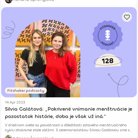
Fitshaker podcasty
14 Apr 2023
Silvia Galátová: „Pokrivené vnímanie menštruácie je
pozostatok histórie, doba je však už iná.“
V dnešnom svete sa posvätnosti a dôležitosti zdravého menštruačného
cyklu otvárame stále väčšmi. S ceremonialistkou Silviou Galátovou sme sa
porozprávali o rituáli menarché a kráse prijatia a premeny dievčaťa na