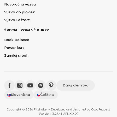
Novoročná výzva
Výzva do plaviek
Výzva Reštart
ŠPECIALIZOVANÉ KURZY
Back Balance
Power kurz
Zamiluj si beh
Daruj členstvo
Slovenčina
Čeština
Copyright © 2026 Fitshaker - Developed and designed by
GoodRequest
(
Version: 3.27.43 API: X.X.X
)