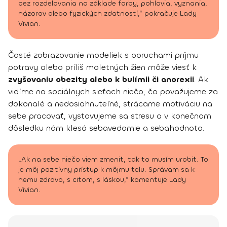
bez rozdeľovania na základe farby, pohlavia, vyznania,
názorov alebo fyzických zdatností,“ pokračuje Lady
Vivian.
Časté zobrazovanie modeliek s poruchami príjmu
potravy alebo príliš moletných žien môže viesť k
zvyšovaniu obezity alebo k bulímii či anorexii
. Ak
vidíme na sociálnych sieťach niečo, čo považujeme za
dokonalé a nedosiahnuteľné, strácame motiváciu na
sebe pracovať, vystavujeme sa stresu a v konečnom
dôsledku nám klesá sebavedomie a sebahodnota.
„Ak na sebe niečo viem zmeniť, tak to musím urobiť. To
je môj pozitívny prístup k môjmu telu. Správam sa k
nemu zdravo, s citom, s láskou,“ komentuje Lady
Vivian.