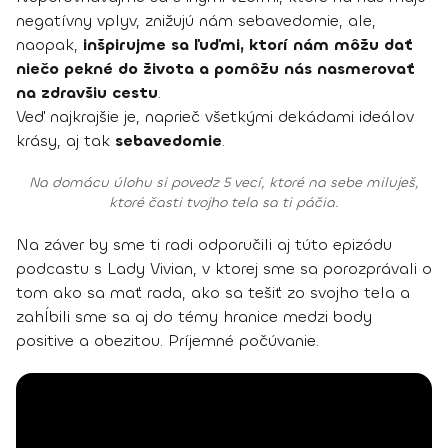
negatívny vplyv, znižujú nám sebavedomie, ale,
naopak,
inšpirujme sa ľuďmi, ktorí nám môžu dať
niečo pekné do života a pomôžu nás nasmerovať
na zdravšiu cestu
.
Veď najkrajšie je, naprieč všetkými dekádami ideálov
krásy, aj tak
sebavedomie
.
Na domácu úlohu si povedz 5 vecí, ktoré na sebe miluješ,
ktoré časti tvojho tela sa ti páčia.
Na záver by sme ti radi odporučili aj túto epizódu
podcastu s Lady Vivian, v ktorej sme sa porozprávali o
tom ako sa mať rada, ako sa tešiť zo svojho tela a
zahĺbili sme sa aj do témy hranice medzi body
positive a obezitou. Príjemné počúvanie.