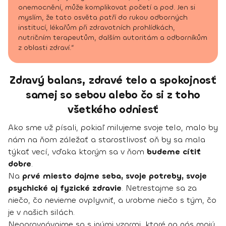
onemocnění, může komplikovat početí a pod. Jen si
myslím, že tato osvěta patří do rukou odborných
institucí, lékařům při zdravotních prohlídkách,
nutričním terapeutům, dalším autoritám a odborníkům
z oblasti zdraví.“
Zdravý balans, zdravé telo a spokojnosť
samej so sebou alebo čo si z toho
všetkého odniesť
Ako sme už písali, pokiaľ milujeme svoje telo, malo by
nám na ňom záležať a starostlivosť oň by sa mala
týkať vecí, vďaka ktorým sa v ňom
budeme cítiť
dobre
.
Na
prvé miesto dajme seba, svoje potreby, svoje
psychické aj fyzické zdravie
. Netrestajme sa za
niečo, čo nevieme ovplyvniť, a urobme niečo s tým, čo
je v našich silách.
Neporovnávajme sa s inými vzormi, ktoré na nás majú