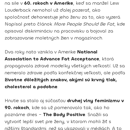
na sile v
60. rokoch v Amerike
, keď sa manžel Lew
Louderback nemohol už ďalej pozerať, ako
spoločnosť dehonestuje jeho ženu za to, ako vyzerá.
Napísal preto článok
More People Should Be Fat
, kde
opisoval diskrimináciu na pracovisku a bojoval za
zobrazovanie moletných žien v magazínoch.
Dva roky nato vznikla v Amerike
National
Association to Advance Fat Acceptance
, ktorá
propagovala zdravé modelky všetkých veľkostí. Už sa
nemeralo zdravie podľa konfekčnej veľkosti, ale podľa
životne dôležitých znakov, akými sú krvný tlak,
cholesterol a podobne
.
Hnutie sa stalo aj súčasťou
druhej vlny feminizmu v
90. rokoch
, kde sa už pomenovalo tak, ako ho
poznáme dnes –
The Body Positive
. Snažili sa
vytvoriť lepší svet pre ženy, v ktorom mohli žiť s
nižšími štandardmi, než sa ukazovali v médiách. A to