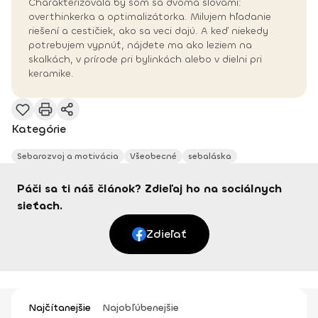
Charakterizovala by som sa dvoma slovami:
overthinkerka a optimalizátorka. Milujem hľadanie
riešení a cestičiek, ako sa veci dajú. A keď niekedy
potrebujem vypnúť, nájdete ma ako leziem na
skalkách, v prírode pri bylinkách alebo v dielni pri
keramike.
Kategórie
Sebarozvoj a motivácia
Všeobecné
sebaláska
Páči sa ti náš článok? Zdieľaj ho na sociálnych
sieťach.
Zdieľať
Najčítanejšie
Najobľúbenejšie