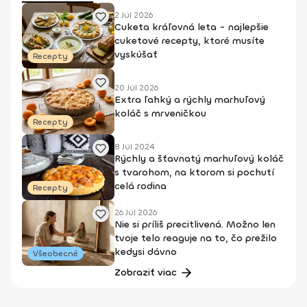
2 Júl 2026
Cuketa kráľovná leta - najlepšie
cuketové recepty, ktoré musíte
vyskúšať
Recepty
20 Júl 2026
Extra ľahký a rýchly marhuľový
koláč s mrveničkou
Recepty
8 Júl 2024
Rýchly a šťavnatý marhuľový koláč
s tvarohom, na ktorom si pochutí
celá rodina
Recepty
26 Júl 2026
Nie si príliš precitlivená. Možno len
tvoje telo reaguje na to, čo prežilo
kedysi dávno
Všeobecné
Zobraziť viac