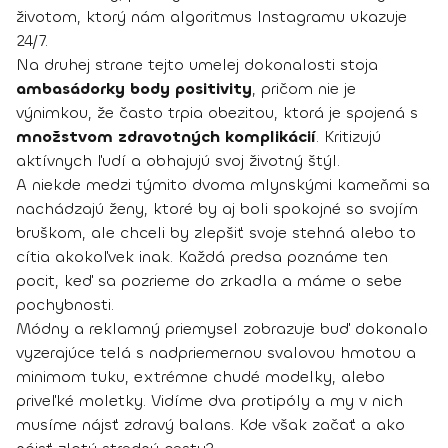
životom, ktorý nám algoritmus Instagramu ukazuje
24/7.
Na druhej strane tejto umelej dokonalosti stoja
ambasádorky body positivity
, pričom nie je
výnimkou, že často trpia obezitou, ktorá je spojená s
množstvom zdravotných komplikácií
. Kritizujú
aktívnych ľudí a obhajujú svoj životný štýl.
A niekde medzi týmito dvoma mlynskými kameňmi sa
nachádzajú ženy, ktoré by aj boli spokojné so svojím
bruškom, ale chceli by zlepšiť svoje stehná alebo to
cítia akokoľvek inak. Každá predsa poznáme ten
pocit, keď sa pozrieme do zrkadla a máme o sebe
pochybnosti.
Módny a reklamný priemysel zobrazuje buď dokonalo
vyzerajúce telá s nadpriemernou svalovou hmotou a
minimom tuku, extrémne chudé modelky, alebo
priveľké moletky. Vidíme dva protipóly a my v nich
musíme nájsť zdravý balans. Kde však začať a ako