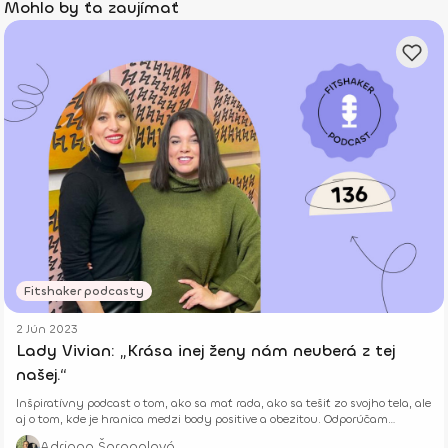
Mohlo by ťa zaujímať
Fitshaker podcasty
2 Jún 2023
Lady Vivian: „Krása inej ženy nám neuberá z tej
našej.“
Inšpiratívny podcast o tom, ako sa mať rada, ako sa tešiť zo svojho tela, ale
aj o tom, kde je hranica medzi body positive a obezitou. Odporúčam
vypočuť alebo pozrieť.
Adriana Špronglová