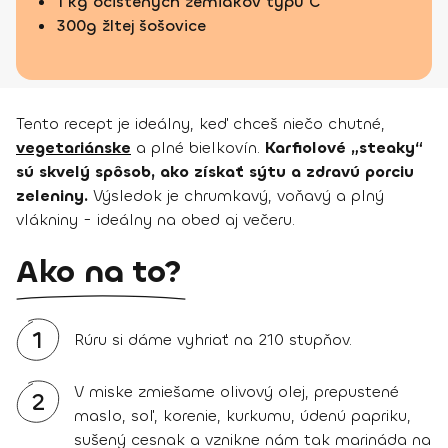
1 kg očistených zemiakov typu C
300g žltej šošovice
Tento recept je ideálny, keď chceš niečo chutné,
vegetariánske
a plné bielkovín.
Karfiolové „steaky“
sú skvelý spôsob, ako získať sýtu a zdravú porciu
zeleniny.
Výsledok je chrumkavý, voňavý a plný
vlákniny - ideálny na obed aj večeru.
Ako na to?
1
Rúru si dáme vyhriať na 210 stupňov.
V miske zmiešame olivový olej, prepustené
2
maslo, soľ, korenie, kurkumu, údenú papriku,
sušený cesnak a vznikne nám tak marináda na