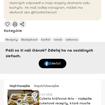
vlastných odpovedí a moje recepty obohatia vašu
kuchyňu. Ak máš radšej instagram, môžeš ma
sledovať ako @foodistheroot
Kategórie
Recepty
Bezlepkové
karfiol
steak
zelenina
Páči sa ti náš článok? Zdieľaj ho na sociálnych
sieťach.
Zdieľať
Najčítanejšie
Najobľúbenejšie
2 Júl 2026
Cuketa kráľovná leta - najlepšie
cuketové recepty, ktoré musíte