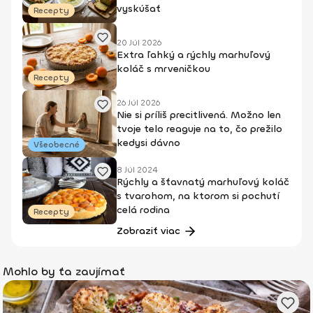
vyskúšať
Recepty
20 Júl 2026
Extra ľahký a rýchly marhuľový
koláč s mrveničkou
Recepty
26 Júl 2026
Nie si príliš precitlivená. Možno len
tvoje telo reaguje na to, čo prežilo
kedysi dávno
Všeobecné
8 Júl 2024
Rýchly a šťavnatý marhuľový koláč
s tvarohom, na ktorom si pochutí
celá rodina
Recepty
Zobraziť viac
Mohlo by ťa zaujímať