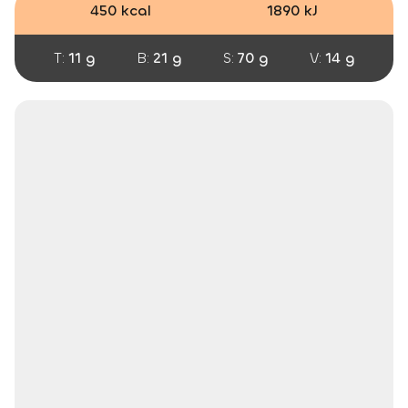
450 kcal
1890 kJ
T:
11 g
B:
21 g
S:
70 g
V:
14 g