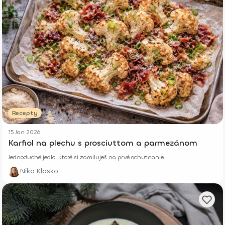
Recepty
15 Jan 2026
Karfiol na plechu s prosciuttom a parmezánom
Jednoduché jedlo, ktoré si zamiluješ na prvé ochutnanie.
Nika Klasko