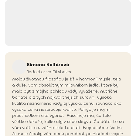
Simona
Kollárová
Redaktor vo Fitshaker
Mojou životnou filozofiou je žiť v harmónii mysle, tela
a duše. Som absolútnym milovníkom jedla, ktoré by
malo byť z môjho pohľadu vždy vyvážené, nutrične
bohaté a z tých najkvalitnejších surovín. Vysoká
kvalita neznamená vždy aj vysokú cenu, rovnako ako
vysoká cena nezaručuje kvalitu. Pohyb je mojím
prostriedkom ako vypnúť. Fascinuje ma, čo telo
všetko dokáže, koľko sily v sebe skrýva. Čo dáte, to sa
vám vráti, a u vášho tela to platí dvojnásobne. Verím,
že moje články vám budú pomáhať pri hľadaní svojich