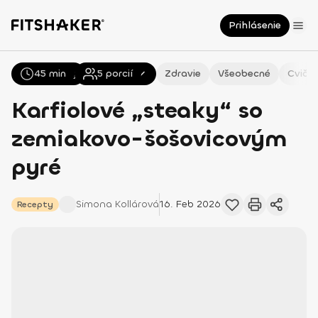
Prihlásenie
45 min
Všetky
Recepty
5
porcií
Zdravie
Všeobecné
Cvičen
Karfiolové „steaky“ so
zemiakovo-šošovicovým
pyré
Simona
Kollárová
16. Feb 2026
Recepty