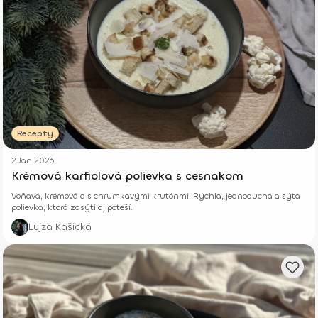
Recepty
2 Jan 2026
Krémová karfiolová polievka s cesnakom
Voňavá, krémová a s chrumkavými krutónmi. Rýchla, jednoduchá a sýta
polievka, ktorá zasýti aj poteší.
Lujza Kašická