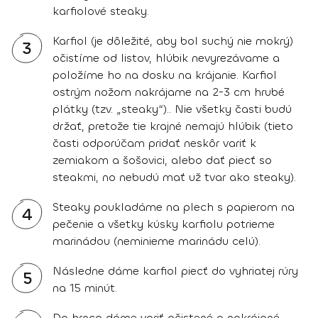
karfiolové steaky.
Karfiol (je dôležité, aby bol suchý nie mokrý)
3
očistíme od listov, hlúbik nevyrezávame a
položíme ho na dosku na krájanie. Karfiol
ostrým nožom nakrájame na 2-3 cm hrubé
plátky (tzv. „steaky“).. Nie všetky časti budú
držať, pretože tie krajné nemajú hlúbik (tieto
časti odporúčam pridať neskôr variť k
zemiakom a šošovici, alebo dať piecť so
steakmi, no nebudú mať už tvar ako steaky).
Steaky poukladáme na plech s papierom na
4
pečenie a všetky kúsky karfiolu potrieme
marinádou (neminieme marinádu celú).
Následne dáme karfiol piecť do vyhriatej rúry
5
na 15 minút.
Do hrnca dáme variť očistené a nakrájané