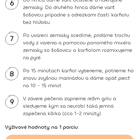
6
zemiaky. Do druhého hrnca dáme variť
šošovicu prípadne s odrezkami častí karfiolu
bez hlúbiku.
Po uvarení zemiaky scedíme, pridáme trochu
7
vody z varenia a pomocou ponorného mixéra
zemiaky so šošovicu a karfiolom rozmixujeme
na pyré.
Po 15 minútach karfiol vyberieme, potrieme ho
8
znovu zvyšnou marinádou a dáme opäť piecť
na 10 - 15 minút.
V závere pečenia zapneme režim grilu a
9
sledujeme kým sa neurobí taká jemná
zapečená kôrka (cca 1-2 minúty).
Výživové hodnoty na 1 porciu: