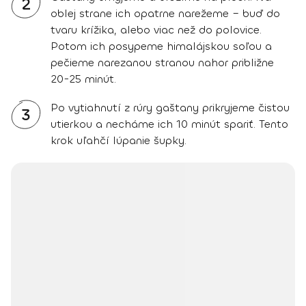
2
oblej strane ich opatrne narežeme – buď do
tvaru krížika, alebo viac než do polovice.
Potom ich posypeme himalájskou soľou a
pečieme narezanou stranou nahor približne
20-25 minút.
Po vytiahnutí z rúry gaštany prikryjeme čistou
3
utierkou a necháme ich 10 minút spariť. Tento
krok uľahčí lúpanie šupky.