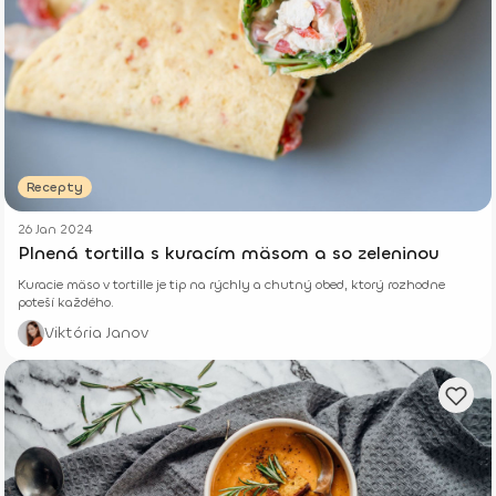
Recepty
26 Jan 2024
Plnená tortilla s kuracím mäsom a so zeleninou
Kuracie mäso v tortille je tip na rýchly a chutný obed, ktorý rozhodne
poteší každého.
Viktória Janov