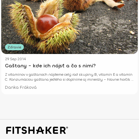
Zdravie
29 Sep 2014
Gaštany - kde ich nájsť a čo s nimi?
Z vitamínov v gaštanoch nájdeme celý rad skupiny B, vitamín E a vitamín
C. Konzumáciou gaštana jedlého si doplníme aj minerály – hlavne horčík ,
vápnik, železo a draslík.
Danka Fráková