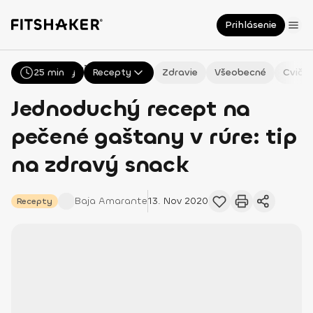
Prihlásenie
NaN
25 min
Všetky
Recepty
Zdravie
Všeobecné
Cvičen
Jednoduchý recept na
pečené gaštany v rúre: tip
na zdravý snack
Baja
Amarante
13. Nov 2020
Recepty