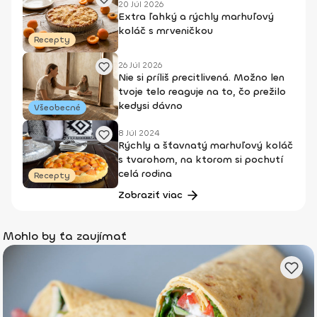
20 Júl 2026
Extra ľahký a rýchly marhuľový
koláč s mrveničkou
Recepty
26 Júl 2026
Nie si príliš precitlivená. Možno len
tvoje telo reaguje na to, čo prežilo
kedysi dávno
Všeobecné
8 Júl 2024
Rýchly a šťavnatý marhuľový koláč
s tvarohom, na ktorom si pochutí
celá rodina
Recepty
Zobraziť viac
Mohlo by ťa zaujímať