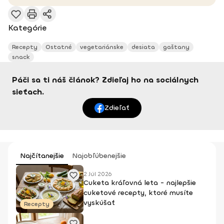
Kategórie
Recepty
Ostatné
vegetariánske
desiata
gaštany
snack
Páči sa ti náš článok? Zdieľaj ho na sociálnych
sieťach.
Zdieľať
Najčítanejšie
Najobľúbenejšie
2 Júl 2026
Cuketa kráľovná leta - najlepšie
cuketové recepty, ktoré musíte
vyskúšať
Recepty