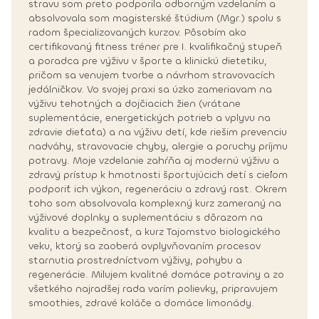
stravu som preto podporila odborným vzdelaním a
absolvovala som magisterské štúdium (Mgr.) spolu s
radom špecializovaných kurzov. Pôsobím ako
certifikovaný fitness tréner pre I. kvalifikačný stupeň
a poradca pre výživu v športe a klinickú dietetiku,
pričom sa venujem tvorbe a návrhom stravovacích
jedálničkov. Vo svojej praxi sa úzko zameriavam na
výživu tehotných a dojčiacich žien (vrátane
suplementácie, energetických potrieb a vplyvu na
zdravie dieťaťa) a na výživu detí, kde riešim prevenciu
nadváhy, stravovacie chyby, alergie a poruchy príjmu
potravy. Moje vzdelanie zahŕňa aj modernú výživu a
zdravý prístup k hmotnosti športujúcich detí s cieľom
podporiť ich výkon, regeneráciu a zdravý rast. Okrem
toho som absolvovala komplexný kurz zameraný na
výživové doplnky a suplementáciu s dôrazom na
kvalitu a bezpečnosť, a kurz Tajomstvo biologického
veku, ktorý sa zaoberá ovplyvňovaním procesov
starnutia prostredníctvom výživy, pohybu a
regenerácie. Milujem kvalitné domáce potraviny a zo
všetkého najradšej rada varím polievky, pripravujem
smoothies, zdravé koláče a domáce limonády.