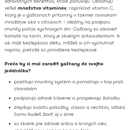
zdravotných benefitov, ktoré ponúkajú. Obsahujú
veľké
množstvo vitamínov
, napríklad vitamín C,
ktorý je v gaštanoch prítomný v takmer rovnakom
množstve ako v citrusoch – ideálny na podporu
imunity počas sychravých dní. Gaštany sú zároveň
bohaté na tanín, ktorý je skvelým antioxidantom. A
ak máš bezlepkovú diétu, môžeš si ich vychutnať
naplno, pretože sú prirodzene bezlepkové.
Prečo by si mal zaradiť gaštany do svojho
jedálnička?
posilňujú imunitný systém a pomáhajú v boji proti
chorobám
podporujú zdravé trávenie a prospievajú žalúdku
zlepšujú kvalitu pokožky, vlasov a nechtov, vďaka
čomu budeš žiariť aj v zime
sú skvelé pre zdravie srdca a krvných ciev,