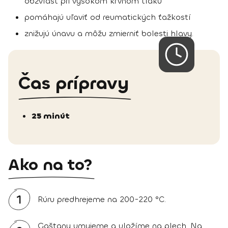
obzvlášť pri vysokom krvnom tlaku
pomáhajú uľaviť od reumatických ťažkostí
znižujú únavu a môžu zmierniť bolesti hlavy.
Čas prípravy
25 minút
Ako na to?
1
Rúru predhrejeme na 200-220 °C.
Gaštany umyjeme a uložíme na plech. Na