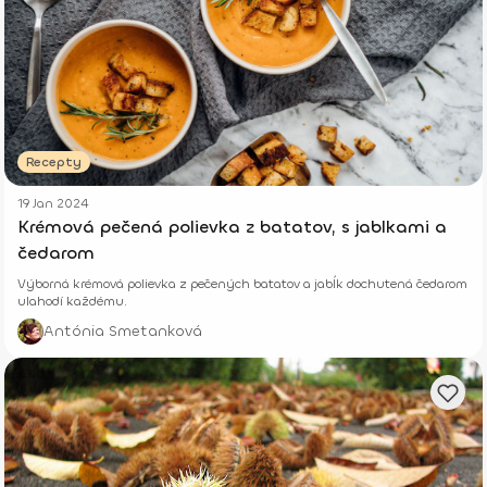
Recepty
19 Jan 2024
Krémová pečená polievka z batatov, s jablkami a
čedarom
Výborná krémová polievka z pečených batatov a jabĺk dochutená čedarom
ulahodí každému.
Antónia Smetanková