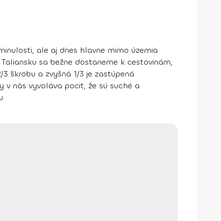
minulosti, ale aj dnes hlavne mimo územia
V Taliansku sa bežne dostaneme k cestovinám,
3 škrobu a zvyšná 1/3 je zastúpená
y v nás vyvoláva pocit, že sú suché a
u.