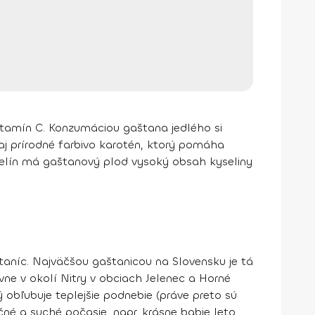
vitamín C. Konzumáciou gaštana jedlého si
 aj prírodné farbivo karotén, ktorý pomáha
elín má gaštanový plod vysoký obsah kyseliny
taníc. Najväčšou gaštanicou na Slovensku je tá
ne v okolí Nitry v obciach Jelenec a Horné
ý obľubuje teplejšie podnebie
(práve preto sú
čné a suché počasie, napr. krásne babie leto.