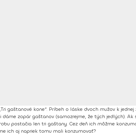
 „Tri gaštanové kone“. Príbeh o láske dvoch mužov k jednej
 dáme zopár gaštanov (samozrejme, že tých jedlých). Ak 
krobu postačia len tri gaštany. Cez deň ich môžme konzu
y sme ich aj napriek tomu mali konzumovať?