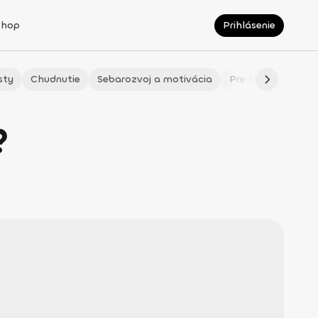
Shop
Prihlásenie
sty
Chudnutie
Sebarozvoj a motivácia
Pre fitmaminky
?