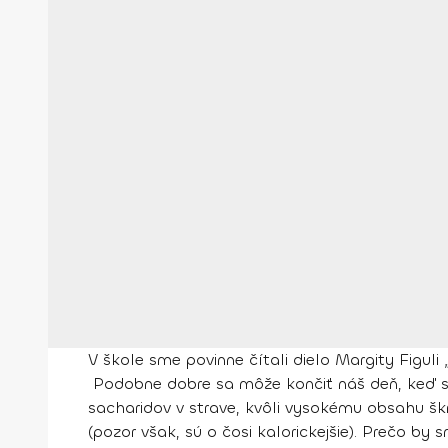
V škole sme povinne čítali dielo Margity Figuli
Podobne dobre sa môže končiť náš deň, keď si
sacharidov v strave, kvôli vysokému obsahu š
(pozor však, sú o čosi kalorickejšie). Prečo b