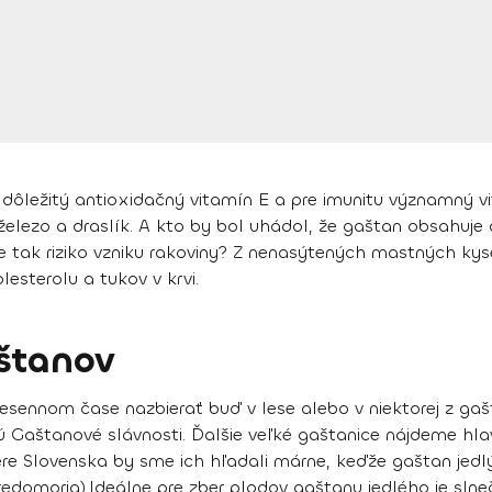
, dôležitý antioxidačný vitamín E a pre imunitu významný 
 železo a draslík. A kto by bol uhádol, že gaštan obsahuje
e tak riziko vzniku rakoviny
? Z nenasýtených mastných kys
esterolu a tukov v krvi.
aštanov
esennom čase nazbierať buď v lese alebo v niektorej z gaš
Gaštanové slávnosti. Ďalšie veľké gaštanice nájdeme hlav
vere Slovenska by sme ich hľadali márne, keďže
gaštan jedl
redomoria).
Ideálne pre zber plodov gaštanu jedlého je slne