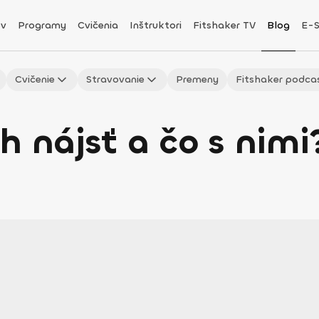
v
Programy
Cvičenia
Inštruktori
Fitshaker TV
Blog
E-
Cvičenie
Stravovanie
Premeny
Fitshaker podca
h nájsť a čo s nimi