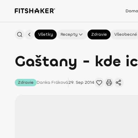
Domo
Všetky
Recepty
Zdravie
Všeobecné
Gaštany - kde ic
Zdravie
Danka
Fráková
29. Sep 2014