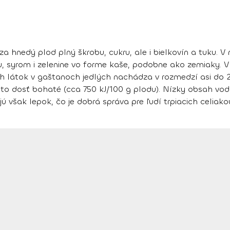
hnedý plod plný škrobu, cukru, ale i bielkovín a tuku. V 
u, syrom i zelenine vo forme kaše, podobne ako zemiaky. 
 látok v gaštanoch jedlých nachádza v rozmedzí asi do 2/
eto dosť bohaté (cca 750 kJ/100 g plodu). Nízky obsah vod
však lepok, čo je dobrá správa pre ľudí trpiacich celiako