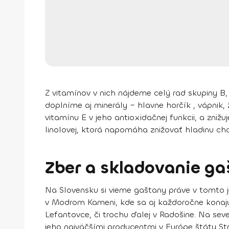
Z vitamínov v nich nájdeme celý rad skupiny B
doplníme aj minerály – hlavne horčík , vápnik,
vitamínu E v jeho antioxidačnej funkcii, a
znižuj
linolovej, ktorá napomáha znižovať hladinu chol
Zber a skladovanie g
Na Slovensku si vieme gaštany práve v tomto j
v Modrom Kameni, kde sa aj každoročne konajú 
Lefantovce, či trochu ďalej v Radošine. Na se
jeho najväčšími producentmi v Európe štáty St