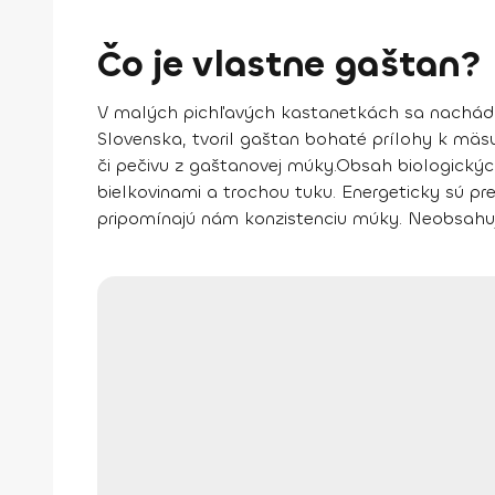
Čo je vlastne gaštan?
V malých pichľavých kastanetkách sa nachádza 
Slovenska, tvoril gaštan bohaté prílohy k mäs
či pečivu z gaštanovej múky.
Obsah biologických
bielkovinami a trochou tuku. Energeticky sú pr
pripomínajú nám konzistenciu múky. Neobsahujú 