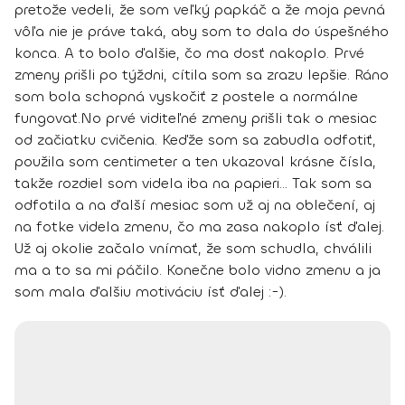
pretože vedeli, že som veľký papkáč a že moja pevná
vôľa nie je práve taká, aby som to dala do úspešného
konca. A to bolo ďalšie, čo ma dosť nakoplo.
Prvé
zmeny prišli po týždni, cítila som sa zrazu lepšie.
Ráno
som bola schopná vyskočiť z postele a normálne
fungovať.
No
prvé viditeľné zmeny prišli tak o mesiac
od začiatku cvičenia
. Keďže som sa zabudla odfotiť,
použila som centimeter a ten ukazoval krásne čísla,
takže rozdiel som videla iba na papieri… Tak som sa
odfotila a na ďalší mesiac som už aj na oblečení, aj
na fotke videla zmenu, čo ma zasa nakoplo ísť ďalej.
Už aj okolie začalo vnímať, že som schudla, chválili
ma a to sa mi páčilo. Konečne bolo vidno zmenu a ja
som mala ďalšiu motiváciu ísť ďalej :-).