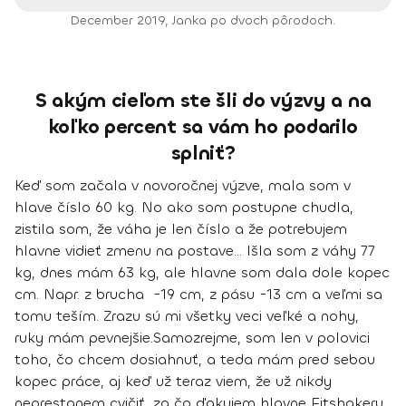
December 2019, Janka po dvoch pôrodoch.
S akým cieľom ste šli do výzvy a na
koľko percent sa vám ho podarilo
splniť?
Keď som začala v novoročnej výzve, mala som v
hlave číslo 60 kg. No ako som postupne chudla,
zistila som, že váha je len číslo a že potrebujem
hlavne vidieť zmenu na postave
… Išla som z váhy 77
kg, dnes mám 63 kg, ale hlavne som dala dole kopec
cm. Napr. z brucha -19 cm, z pásu -13 cm a veľmi sa
tomu teším.
Zrazu sú mi všetky veci veľké a nohy,
ruky mám pevnejšie
.
Samozrejme, som len v polovici
toho, čo chcem dosiahnuť, a teda mám pred sebou
kopec práce, aj keď už teraz viem, že už nikdy
neprestanem cvičiť, za čo ďakujem hlavne Fitshakeru