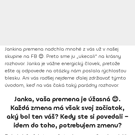
Jankina premena nadchla mnohé z vás už v našej
skupine na FB 😊. Preto sme ju „ukecali“ na krásny
rozhovor. Janka je vážne energický človek, pretože
ešte aj odpovede na otázky nám poslala rýchlosťou
blesku. Ani vás radšej nejdeme ďalej zdržiavať týmto
úvodom, keď na vás čaká taký parádny rozhovor.
Janka, vaša premena je úžasná 😊.
Každá zmena má však svoj začiatok,
aký bol ten váš? Kedy ste si povedali −
idem do toho, potrebujem zmenu?