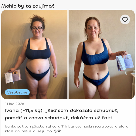
Mohlo by ťa zaujímať
Všeobecné
11 Jan 2026
Ivana (-11,5 kg): „Keď som dokázala schudnúť,
porodiť a znova schudnúť, dokážem už fakt
všetko.“
Ivanka po troch pôrodoch zhodila 11 kíl, znovu našla seba a objavila silu, o
ktorej ani netušila, že ju má. 💪💖