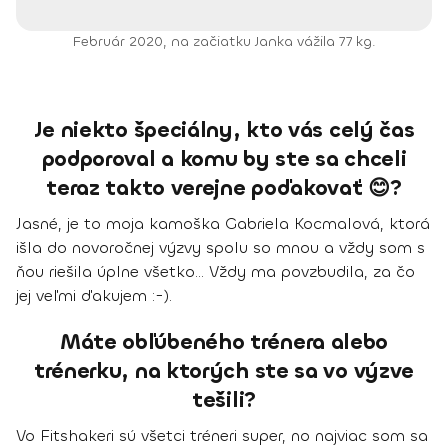
Február 2020, na začiatku Janka vážila 77 kg.
Je niekto špeciálny, kto vás celý čas
podporoval a komu by ste sa chceli
teraz takto verejne poďakovať 😊?
Jasné, je to moja kamoška Gabriela Kocmalová, ktorá
išla do novoročnej výzvy spolu so mnou a vždy som s
ňou riešila úplne všetko… Vždy ma povzbudila, za čo
jej veľmi ďakujem :-).
Máte obľúbeného trénera alebo
trénerku, na ktorých ste sa vo výzve
tešili?
Vo Fitshakeri sú všetci tréneri super, no
najviac som sa