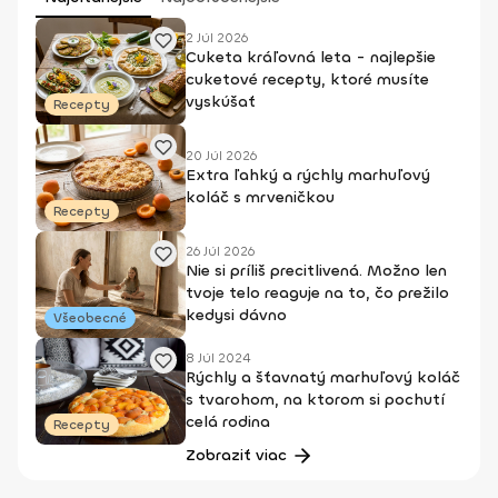
2 Júl 2026
Cuketa kráľovná leta - najlepšie
cuketové recepty, ktoré musíte
vyskúšať
Recepty
20 Júl 2026
Extra ľahký a rýchly marhuľový
koláč s mrveničkou
Recepty
26 Júl 2026
Nie si príliš precitlivená. Možno len
tvoje telo reaguje na to, čo prežilo
kedysi dávno
Všeobecné
8 Júl 2024
Rýchly a šťavnatý marhuľový koláč
s tvarohom, na ktorom si pochutí
celá rodina
Recepty
Zobraziť viac