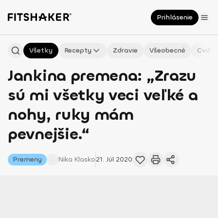
Prihlásenie
Všetky
Recepty
Zdravie
Všeobecné
Cvičen
Jankina premena: „Zrazu
sú mi všetky veci veľké a
nohy, ruky mám
pevnejšie.“
Premeny
Nika
Klasko
21. Júl 2020