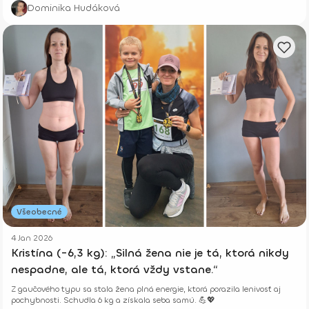
Dominika Hudáková
Všeobecné
4 Jan 2026
Kristína (-6,3 kg): „Silná žena nie je tá, ktorá nikdy
nespadne, ale tá, ktorá vždy vstane.“
Z gaučového typu sa stala žena plná energie, ktorá porazila lenivosť aj
pochybnosti. Schudla 6 kg a získala seba samú. 💪💖