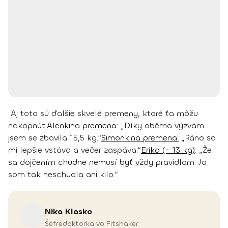
Aj toto sú ďalšie skvelé premeny, ktoré ťa môžu
nakopnúť:
Alenkina premena
: „Díky oběma výzvám
jsem se zbavila 15,5 kg.“
Simonkina premena:
„Ráno sa
mi lepšie vstáva a večer zaspáva.“
Erika (- 13 kg)
: „Že
sa dojčením chudne nemusí byť vždy pravidlom. Ja
som tak neschudla ani kilo.“
Nika
Klasko
Šéfredaktorka vo Fitshaker