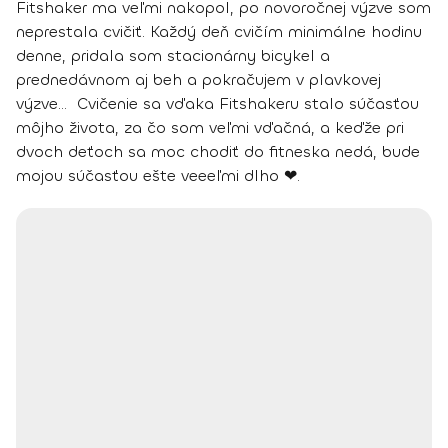
Fitshaker ma veľmi nakopol, po novoročnej výzve som
neprestala cvičiť.
Každý deň cvičím minimálne hodinu
denne
, pridala som stacionárny bicykel a
prednedávnom aj beh a pokračujem v plavkovej
výzve… Cvičenie sa vďaka Fitshakeru stalo súčasťou
môjho života, za čo som veľmi vďačná, a keďže pri
dvoch deťoch sa moc chodiť do fitneska nedá, bude
mojou súčasťou ešte veeeľmi dlho ❤.