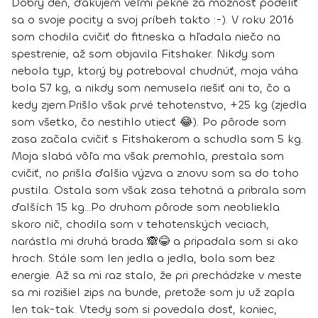
Dobrý deň, ďakujem veľmi pekne za možnosť podeliť
sa o svoje pocity a svoj príbeh takto :-). V roku 2016
som chodila cvičiť do fitneska a hľadala niečo na
spestrenie, až som objavila Fitshaker. Nikdy som
nebola typ, ktorý by potreboval chudnúť, moja váha
bola 57 kg, a nikdy som nemusela riešiť ani to, čo a
kedy zjem.
Prišlo však prvé tehotenstvo, +25 kg (zjedla
som všetko, čo nestihlo utiecť 😂). Po pôrode som
zasa začala cvičiť s Fitshakerom a schudla som 5 kg.
Moja slabá vôľa ma však premohla, prestala som
cvičiť, no prišla ďalšia výzva a znovu som sa do toho
pustila. Ostala som však zasa tehotná a pribrala som
ďalších 15 kg…
Po druhom pôrode som neobliekla
skoro nič, chodila som v tehotenských veciach,
narástla mi druhá brada 🙈😂 a pripadala som si ako
hroch. Stále som len jedla a jedla, bola som bez
energie. Až sa mi raz stalo, že
pri prechádzke v meste
sa mi rozišiel zips na bunde, pretože som ju už zapla
len tak-tak
. Vtedy som si povedala dosť, koniec,