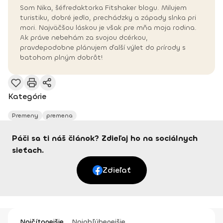
Som Nika, šéfredaktorka Fitshaker blogu. Milujem
turistiku, dobré jedlo, prechádzky a západy slnka pri
mori. Najväčšou láskou je však pre mňa moja rodina.
Ak práve nebehám za svojou dcérkou,
pravdepodobne plánujem ďalší výlet do prírody s
batohom plným dobrôt!
Kategórie
Premeny
premena
Páči sa ti náš článok? Zdieľaj ho na sociálnych
sieťach.
Zdieľať
Najčítanejšie
Najobľúbenejšie