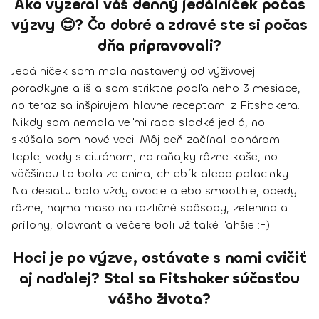
Ako vyzeral váš denný jedálniček počas
výzvy 😊? Čo dobré a zdravé ste si počas
dňa pripravovali?
Jedálniček som mala nastavený od výživovej
poradkyne a išla som striktne podľa neho 3 mesiace,
no teraz sa inšpirujem hlavne receptami z Fitshakera.
Nikdy som nemala veľmi rada sladké jedlá, no
skúšala som nové veci.
Môj deň začínal pohárom
teplej vody s citrónom
, na raňajky rôzne kaše, no
väčšinou to bola zelenina, chlebík alebo palacinky.
Na desiatu bolo vždy ovocie alebo smoothie, obedy
rôzne, najmä mäso na rozličné spôsoby, zelenina a
prílohy, olovrant a večere boli už také ľahšie :-).
Hoci je po výzve, ostávate s nami cvičiť
aj naďalej? Stal sa Fitshaker súčasťou
vášho života?