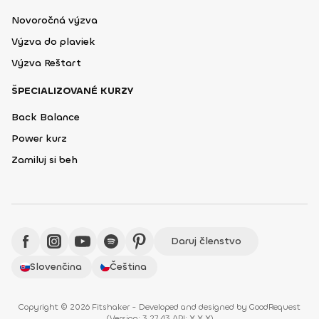
Novoročná výzva
Výzva do plaviek
Výzva Reštart
ŠPECIALIZOVANÉ KURZY
Back Balance
Power kurz
Zamiluj si beh
Daruj členstvo
Slovenčina
Čeština
Copyright © 2026 Fitshaker - Developed and designed by
GoodRequest
(
Version: 3.27.43 API: X.X.X
)