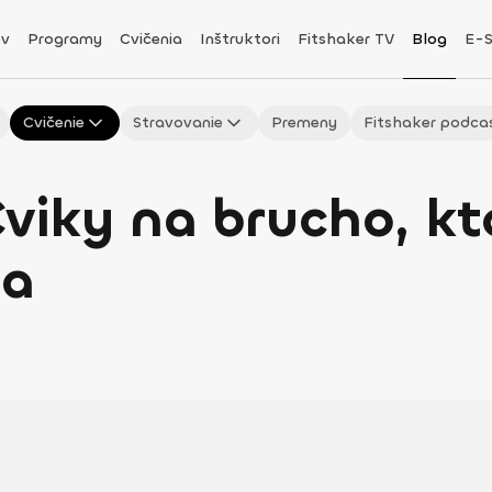
v
Programy
Cvičenia
Inštruktori
Fitshaker TV
Blog
E-
Cvičenie
Stravovanie
Premeny
Fitshaker podca
iky na brucho, kt
la