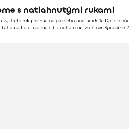
zeme s natiahnutými rukami
a vystreté ruky dvihneme pre seba nad hrudník. Dole je 
y ťaháme hore, nesmú ísť k nohám ani za hlavu.
Spravíme 2