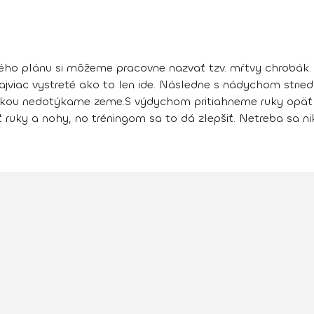
vého plánu si môžeme pracovne nazvať tzv. mŕtvy chrobák
jviac vystreté ako to len ide. Následne
s nádychom stried
rukou nedotýkame zeme
.
S výdychom pritiahneme ruky opäť
ruky a nohy, no tréningom sa to dá zlepšiť. Netreba sa ni