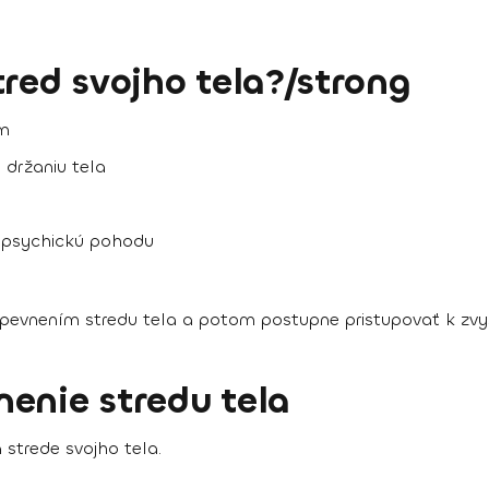
tred svojho tela?/strong
im
držaniu tela
aj psychickú pohodu
spevnením stredu tela
a potom postupne pristupovať k zvy
enie stredu tela
strede svojho tela.