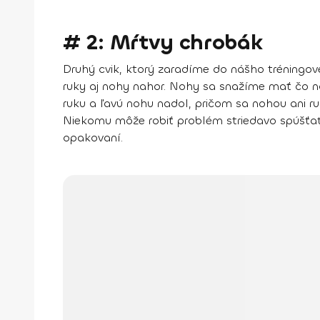
# 2: Mŕtvy chrobák
Druhý cvik, ktorý zaradíme do nášho tréningo
ruky aj nohy nahor. Nohy sa snažíme mať čo na
ruku a ľavú nohu nadol, pričom sa
nohou ani 
Niekomu môže robiť problém striedavo spúšťať 
opakovaní.