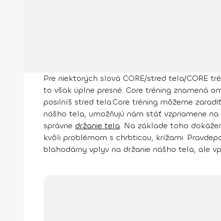
Pre niektorých slová CORE/stred tela/CORE trén
to však úplne presné. Core tréning znamená omn
posilníš stred tela.
Core tréning môžeme zaradi
nášho tela
, umožňujú nám stáť vzpriamene n
správne
držanie tela
. Na základe toho dokážem
kvôli problémom s chrbticou, krížami. Pravdepo
blahodárny vplyv na držanie nášho tela, ale
vp