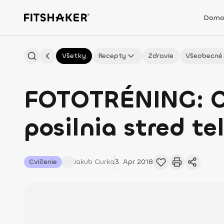
Domo
Všetky
Recepty
Zdravie
Všeobecné
FOTOTRÉNING: Cv
posilnia stred te
Cvičenie
Jakub
Gurka
3. Apr 2018