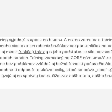
ing vyjadrujú sixpack na bruchu. A najmä zameranie trénin
oho viac ako len robenie brušákov pre pár tehličiek na bru
ť aj medzi
funkčný tréning
a jeho podstatou je sila, pevnosť
a oboch nohách. Tréning zameraný na CORE nám umožňuje
e bez problémov zvládať aj bežné činnosti počas dňa.
Mož
dobne ti odporučil a ukázal cviky, ktoré sa práve ,,core“
lývajú aj na správny tonus
, čiže tvar nášho tela, nášho bru