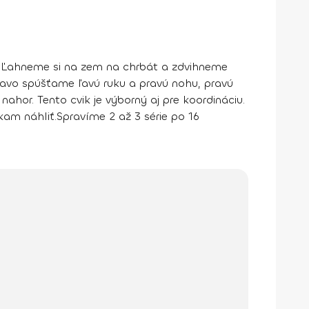
. Ľahneme si na zem na chrbát a zdvihneme
avo spúšťame ľavú ruku a pravú nohu
, pravú
 nahor
. Tento cvik je výborný aj pre koordináciu.
kam náhliť.
Spravíme 2 až 3 série po 16