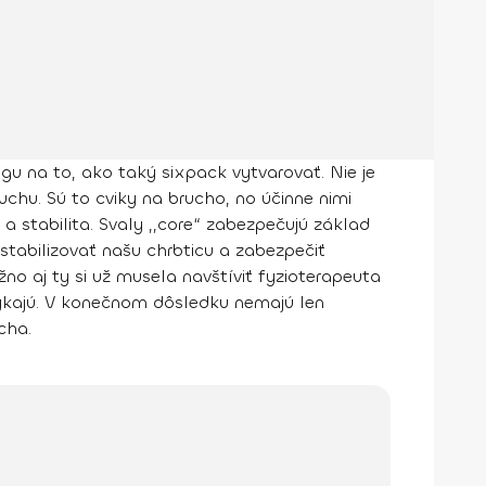
gu na to, ako taký sixpack vytvarovať. Nie je
chu. Sú to cviky na brucho, no účinne nimi
 a stabilita. Svaly ,,core“ zabezpečujú
základ
stabilizovať našu chrbticu a zabezpečiť
no aj ty si už musela navštíviť fyzioterapeuta
 týkajú. V konečnom dôsledku nemajú len
cha.