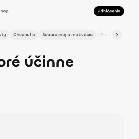
Shop
Prihlásenie
sty
Chudnutie
Sebarozvoj a motivácia
Pre fitmaminky
oré účinne