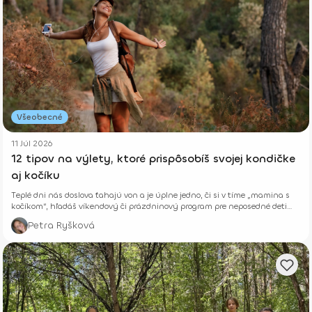
Všeobecné
11 Júl 2026
12 tipov na výlety, ktoré prispôsobíš svojej kondičke
aj kočíku
Teplé dni nás doslova ťahajú von a je úplne jedno, či si v tíme „mamina s
kočíkom“, hľadáš víkendový či prázdninový program pre neposedné deti
alebo si len chceš vyvetrať hlavu s kamoškou, či partnerom.
Petra Ryšková