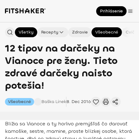
Prihlásenie
Všetky
Recepty
Zdravie
Všeobecné
Cvičen
12 tipov na darčeky na
Vianoce pre ženy. Tieto
zdravé darčeky naisto
potešia!
Všeobecné
Baška
Línek
8. Dec 2016
Blížia sa Vianoce a ty horlivo premýšľaš čo darovať
kamoške, sestre, mamine, proste blízkej osobe, ktorá
športuje, dbá na zdravú stravu a kvalitné potraviny,