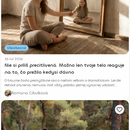
Všeobecné
26 Júl 2026
Nie si príliš precitlivená. Možno len tvoje telo reaguje
na to, čo prežilo kedysi dávno
O traume často premýšľame ako o niečom veľkom a dramatickom. Lenže
detské zranenia nemusia mať vždy podobu jednej výraznej udalosti.
Niekedy rastú potichu.
Romana Cibulková