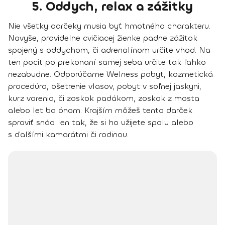
5. Oddych, relax a zážitky
Nie všetky darčeky musia byť hmotného charakteru.
Navyše, pravidelne cvičiacej žienke padne zážitok
spojený s oddychom, či adrenalínom určite vhod. Na
ten pocit po prekonaní samej seba určite tak ľahko
nezabudne. Odporúčame
Welness pobyt, kozmetická
procedúra, ošetrenie vlasov, pobyt v soľnej jaskyni,
kurz varenia, či
zoskok padákom, zoskok z mosta
alebo let balónom.
Krajším môžeš tento darček
spraviť snáď len tak, že si ho
užijete spolu
alebo
s ďalšími kamarátmi či rodinou.