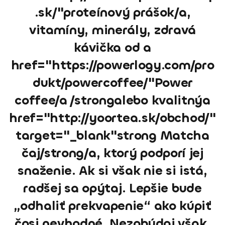
.sk/"proteínový prášok/a,
vitamíny, minerály, zdravá
kávička od a
href="https://powerlogy.com/pro
dukt/powercoffee/"Power
coffee/a /strongalebo kvalitnýa
href="http://yoortea.sk/obchod/"
target="_blank"strong Matcha
čaj/strong/a, ktorý podporí jej
snaženie. Ak si však nie si istá,
radšej sa opýtaj. Lepšie bude
„odhaliť prekvapenie“ ako kúpiť
čosi nevhodné. Nezabúdaj však,