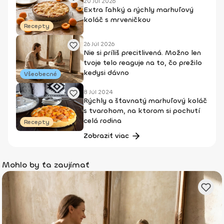
20 Júl 2026
Extra ľahký a rýchly marhuľový
koláč s mrveničkou
Recepty
26 Júl 2026
Nie si príliš precitlivená. Možno len
tvoje telo reaguje na to, čo prežilo
kedysi dávno
Všeobecné
8 Júl 2024
Rýchly a šťavnatý marhuľový koláč
s tvarohom, na ktorom si pochutí
celá rodina
Recepty
Zobraziť viac
Mohlo by ťa zaujímať