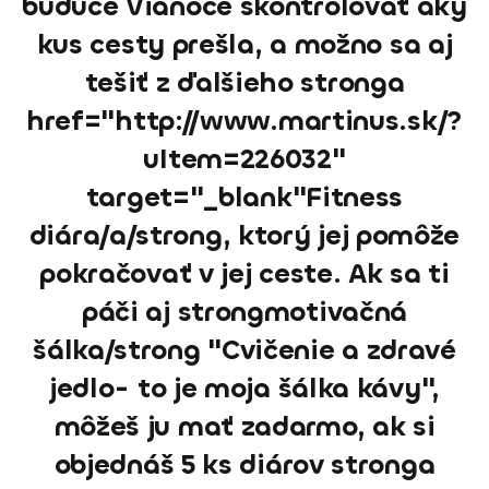
budúce Vianoce skontrolovať aký
kus cesty prešla, a možno sa aj
tešiť z ďalšieho stronga
href="http://www.martinus.sk/?
uItem=226032"
target="_blank"Fitness
diára/a/strong, ktorý jej pomôže
pokračovať v jej ceste. Ak sa ti
páči aj strongmotivačná
šálka/strong "Cvičenie a zdravé
jedlo- to je moja šálka kávy",
môžeš ju mať zadarmo, ak si
objednáš 5 ks diárov stronga