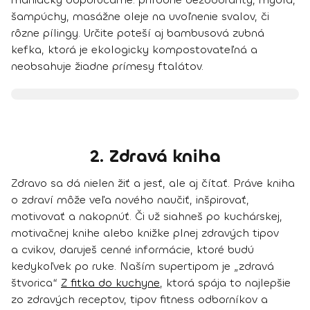
šampúchy,
masážne oleje na uvoľnenie svalov
, či
rôzne pílingy. Určite poteší aj
bambusová zubná
kefka
, ktorá je ekologicky kompostovateľná a
neobsahuje žiadne prímesy ftalátov.
2. Zdravá kniha
Zdravo sa dá nielen žiť a jesť, ale aj čítať. Práve kniha
o zdraví môže veľa nového naučiť, inšpirovať,
motivovať a nakopnúť
.
Či už siahneš po
kuchárskej,
motivačnej
knihe alebo knižke
plnej zdravých tipov
a cvikov
, daruješ cenné informácie, ktoré budú
kedykoľvek po ruke. Naším supertipom je „zdravá
štvorica“
Z fitka do kuchyne
, ktorá
spája to najlepšie
zo zdravých receptov, tipov fitness odborníkov a