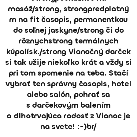
masáž/strong, strongpredplatný
m na fit časopis, permanentkou
do soľnej jaskyne/strong či do
rôznychstrong termálnych
kúpalísk./strong Vianočný darček
si tak užije niekoľko krát a vždy si
pri tom spomenie na teba. Stačí
vybrať ten správny časopis, hotel
alebo salón, pohrať sa
s darčekovým balením
a dlhotrvajúca radosť z Vianoc je
na svete! :-)br/