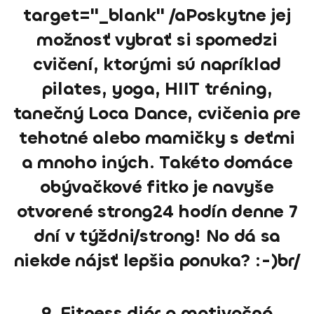
target="_blank" /aPoskytne jej
možnosť vybrať si spomedzi
cvičení, ktorými sú napríklad
pilates, yoga, HIIT tréning,
tanečný Loca Dance, cvičenia pre
tehotné alebo mamičky s deťmi
a mnoho iných. Takéto domáce
obývačkové fitko je navyše
otvorené strong24 hodín denne 7
dní v týždni/strong! No dá sa
niekde nájsť lepšia ponuka? :-)br/
9. Fitness diár a motivačná