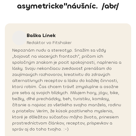
asymetricke"náušníc. /abr/
Baška
Línek
Redaktor vo Fitshaker
Nepoznám nudu a stereotyp. Snažím sa vždy
„bojovať na viacerých frontoch“, pričom ich
spoločným znakom je pocit spokojnosti, naplnenia a
lásky. Svoju nekončiacu zvedavosť prenášam do
zaujímavých rozhovorov, kreativitu do zdravých
alternatívnych receptov a lásku do každej činnosti,
ktorú robím. Čas chcem tráviť zmysluplne a osožne
pre seba aj svojich blízkych. Milujem hory, jógu, bike,
bežky, dlhé prechádzky, beh, turistiku, komiksy,
čítanie a najviac zo všetkého svojho manžela, rodinu
a priateľov. Verím, že kúsok pozitívneho myslenia,
ktoré je dôležitou súčasťou môjho života, prinesiem
prostredníctvom článkov, receptov, príspevkov a
správ aj do toho tvojho. :-)