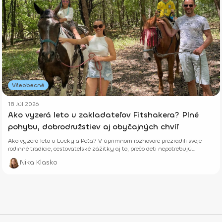
Všeobecné
18 Júl 2026
Ako vyzerá leto u zakladateľov Fitshakera? Plné
pohybu, dobrodružstiev aj obyčajných chvíľ
Ako vyzerá leto u Lucky a Peťa? V úprimnom rozhovore prezradili svoje
rodinné tradície, cestovateľské zážitky aj to, prečo deti nepotrebujú
dokonalé prázdniny.
Nika Klasko