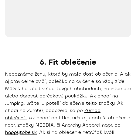
6. Fit oblečenie
Nepoznáme ženu, ktorá by mala dosť oblečenia. A ak
aj pravidelne cvičí,
oblečko na cvičenie sa vždy zíde
.
Môžeš ho kúpiť v športových obchodoch, na internete
alebo darovať darčekovú poukážku.
Ak chodí na
Jumping
, určite ju poteší oblečenie
tejto značky
.
Ak
chodí na Zumbu
, poobzeraj sa po
Zumba
oblečení.
Ak chodí do fitka
, určite ju poteší oblečenie
napr. značky NEBBIA, či Anarchy Apparel napr.
od
happytobe.sk
. Ak si na oblečenie netrúfaš kvôli