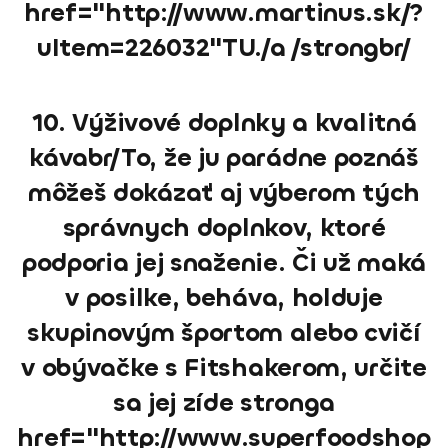
href="http://www.martinus.sk/?
uItem=226032"TU./a /strongbr/
10. Výživové doplnky a kvalitná
kávabr/To, že ju parádne poznáš
môžeš dokázať aj výberom tých
správnych doplnkov, ktoré
podporia jej snaženie. Či už maká
v posilke, beháva, holduje
skupinovým športom alebo cvičí
v obývačke s Fitshakerom, určite
sa jej zíde stronga
href="http://www.superfoodshop