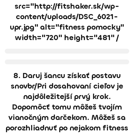
src="http://fitshaker.sk/wp-
content/uploads/DSC_6021-
upr.jpg" alt="fitness pomocky"
width="720" height="481" /
8. Daruj šancu získať postavu
snovbr/Pri dosahovaní cieľov je
najdôležitejší prvý krok.
Dopomôcť tomu môžeš tvojím
vianočným darčekom. Môžeš sa
porozhliadnuť po nejakom fitness