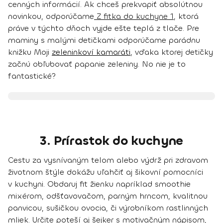
cenných informácií
. Ak chceš prekvapiť absolútnou
novinkou, odporúčame
Z fitka do kuchyne 1
, ktorá
práve v týchto dňoch vyjde ešte teplá z tlače.
Pre
maminy s malými detičkami
odporúčame parádnu
knižku
Moji
zeleninkoví kamaráti
,
vďaka ktorej detičky
začnú obľubovať papanie zeleniny. No nie je to
fantastické?
3. Prírastok do kuchyne
Cestu za vysnívaným telom alebo výdrž pri zdravom
životnom štýle dokážu uľahčiť aj šikovní
pomocníci
v kuchyni
. Obdaruj fit žienku napríklad
smoothie
mixérom
,
odšťavovačom, parným hrncom, kvalitnou
panvicou, sušičkou ovocia
, či
výrobníkom rastlinných
mliek
. Určite poteší aj šejker s motivačným nápisom,