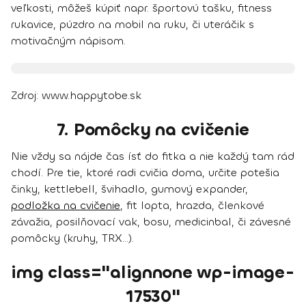
veľkosti, môžeš kúpiť napr.
športovú tašku
,
fitness
rukavice,
púzdro na mobil na ruku
, či
uteráčik s
motivačným nápisom.
Zdroj: www.happytobe.sk
7. Pomôcky na cvičenie
Nie vždy sa nájde čas ísť do fitka a nie každý tam rád
chodí. Pre tie, ktoré radi cvičia doma, určite potešia
činky, kettlebell, švihadlo, gumový expander,
podložka na cvičenie
, fit lopta, hrazda, členkové
závažia, posilňovací vak, bosu, medicinbal,
či
závesné
pomôcky
(kruhy, TRX...).
img class="alignnone wp-image-
17530"