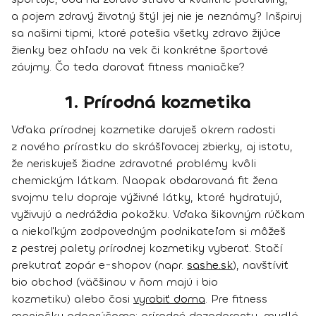
a pojem zdravý životný štýl jej nie je neznámy? Inšpiruj
sa našimi tipmi, ktoré potešia všetky zdravo žijúce
žienky bez ohľadu na vek či konkrétne športové
záujmy. Čo teda darovať fitness maniačke?
1. Prírodná kozmetika
Vďaka
prírodnej kozmetike
daruješ okrem radosti
z nového prírastku do skrášľovacej zbierky, aj istotu,
že neriskuješ žiadne zdravotné problémy kvôli
chemickým látkam. Naopak obdarovaná fit žena
svojmu telu dopraje
výživné látky
, ktoré hydratujú,
vyživujú a nedráždia pokožku. Vďaka šikovným rúčkam
a niekoľkým zodpovedným podnikateľom si môžeš
z pestrej palety prírodnej kozmetiky vyberať. Stačí
prekutrať zopár
e-shopov
(napr.
sashe.sk
),
navštíviť
bio obchod
(väčšinou v ňom majú i bio
kozmetiku)
alebo čosi
vyrobiť doma
. Pre fitness
maniačky odporúčame:
prírodné dezodoranty
, mydlá,