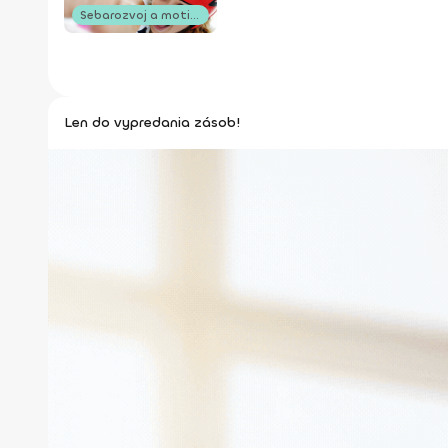
Sebarozvoj a motivácia
Len do vypredania zásob!