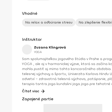
Vhodné
Na relax a odbúranie stresu
Na zlepšenie flexibi
Inštruktor
Zuzana Klingrová
YOGA
Som spolumajiteľkou jogového štúdia v Prahe a programovou riaditeľkou Rezortu Svätá Kat
YOGA , ale aj v harmonickej výzve, ktorá sa začína každý rok začiatkom novembra a končí sa pred Vianocami. Harmonická výzva je po skončení archivovaná, aby si si ju
mohla pustiť aj mimo tohto koncoročného obdobia. Výzvu a všetky jej predchá
telesnej výchovy a športu, Univerzita Karlova Hindu University v USA (titul Bachelor of Academic in sport sciences) Športové licencie a osvedčenia z rôznych športových
odvetví – zdravotná telesná výchova, potápanie, plávanie, fitnes, výživa a masáže. Venovala som sa št
terapia tantra joga kundalini joga joga pre tehotné a po pôrode vin joga fly joga restorative joga v súčasnosti sa hlbšie venujem tantrickým tradíciám v joge a kriya joge
Čítať viac
Zapojené partie