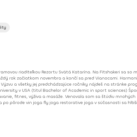
lity
arína. Na Fitshakeri sa so mnou môžete stretnúť pri cvičení jogy v programe
dzajúce ročníky nájdeš na stránke programy . Vzdelanie a licencie: ATVS Palestra, Fakulta
údiu mnohých štýlov jogy, a to: hatha joga power joga jogová
(para a ishta yoga) Verím, že prostredníctvom jogy spoznávame nielen sami seba – Om namo narayanaya.