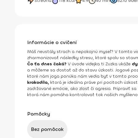
Stredná
118
kcal
4.9
40 min
3276
vide
Informácie o cvičení
Máš neustály strach a nepokojnú myseľ? V tomto vi
zharmonizovať následky stresu, ktoré spolu so stavm
Čo ťa dnes čaká?
V úvode videjka ti Zuzka ukáže
dy
a môžeme sa dostať až do stavu úzkosti. Jogové pozí
ktoré nám joga ponúka nám vedia byť v tomto proce
krokodíla,
ktorá je ideálna práve pri pocitoch úzkost
zadržované emócie, ako zlosť či agresia. Pripraviť sa
ktorá nám pomáha kontrolovať tok našich myšlieno
Pomôcky
Bez pomôcok