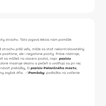
ity strachu. Táto jogová lekcia nám pomôže
 strachu príliš veľa, môže sa stať nekontrolovateľný
ozitívne, ale i negatívne pocity. Práve nástroje,
viť sa môžeš na viacero pozícií, napr.
pozíciu
nzívne masíruje slezinu a pečeň a uvoľňujú sa pri nej
onávať prekážky, či
pozíciu Polovičného mostu
,
ny zvyšok dňa. :-)
Pomôcky:
podložka na cvičenie