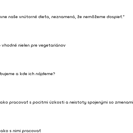
vne naše vnútorné dieťa, neznamená, že nemôžeme dospieť.“
o vhodné nielen pre vegetariánov
rebujeme a kde ich nájdeme?
ako pracovať s pocitmi úzkosti a neistoty spojenými so zmenam
 ako s nimi pracovať