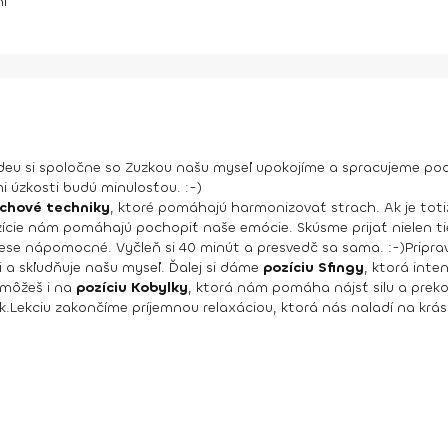
ní
deu si spoločne so Zuzkou našu myseľ upokojíme a spracujeme poc
i úzkosti budú minulosťou. :-)
chové techniky
, ktoré pomáhajú harmonizovať strach. Ak je totiž
cie nám pomáhajú pochopiť naše emócie. Skúsme prijať nielen tie p
se nápomocné. Vyčleň si 40 minút a presvedč sa sama. :-)
Pripra
i a skľudňuje našu myseľ. Ďalej si dáme
pozíciu Sfingy
, ktorá inte
 môžeš i na
pozíciu Kobylky
, ktorá nám pomáha nájsť silu a prek
k.
Lekciu zakončíme príjemnou relaxáciou, ktorá nás naladí na krás