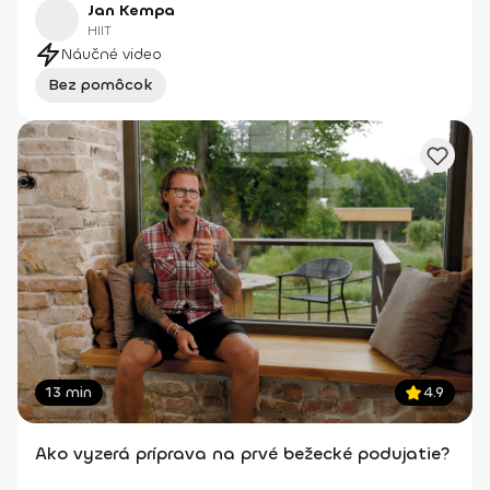
Jan Kempa
HIIT
Náučné video
Bez pomôcok
13 min
4.9
Ako vyzerá príprava na prvé bežecké podujatie?