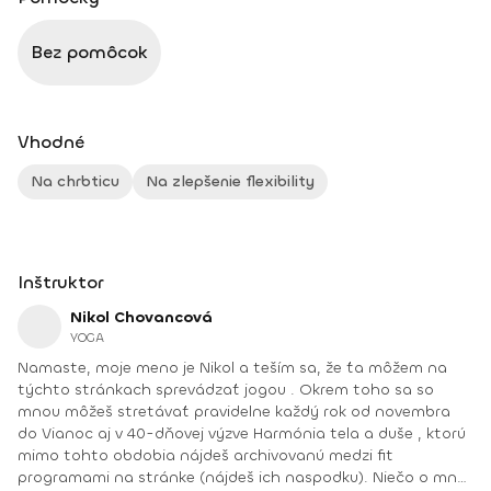
Bez pomôcok
Vhodné
Na chrbticu
Na zlepšenie flexibility
Inštruktor
Nikol Chovancová
YOGA
Namaste, moje meno je Nikol a teším sa, že ťa môžem na
týchto stránkach sprevádzať jogou . Okrem toho sa so
mnou môžeš stretávať pravidelne každý rok od novembra
do Vianoc aj v 40-dňovej výzve Harmónia tela a duše , ktorú
mimo tohto obdobia nájdeš archivovanú medzi fit
programami na stránke (nájdeš ich naspodku). Niečo o mne.