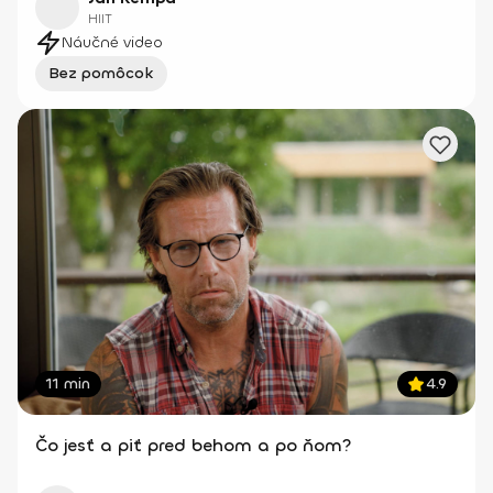
HIIT
Náučné video
Bez pomôcok
11 min
4.9
Čo jesť a piť pred behom a po ňom?