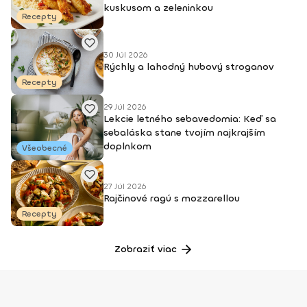
kuskusom a zeleninkou
Recepty
30 Júl 2026
Rýchly a lahodný hubový stroganov
Recepty
29 Júl 2026
Lekcie letného sebavedomia: Keď sa
sebaláska stane tvojím najkrajším
doplnkom
Všeobecné
27 Júl 2026
Rajčinové ragú s mozzarellou
Recepty
Zobraziť viac