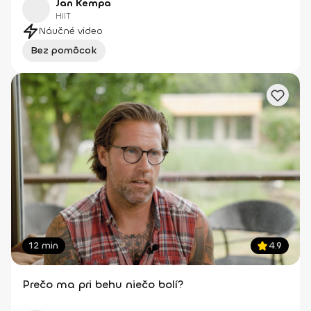
Jan Kempa
HIIT
Náučné video
Bez pomôcok
12 min
4.9
Prečo ma pri behu niečo bolí?