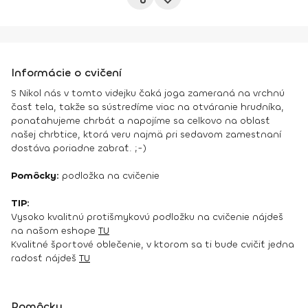
Informácie o cvičení
S Nikol nás v tomto videjku čaká joga zameraná na vrchnú
časť tela, takže sa sústredíme viac na otváranie hrudníka,
ponaťahujeme chrbát a napojíme sa celkovo na oblasť
našej chrbtice, ktorá veru najmä pri sedavom zamestnaní
dostáva poriadne zabrať. ;-)
Pomôcky:
podložka na cvičenie
TIP:
Vysoko kvalitnú protišmykovú podložku na cvičenie nájdeš
na našom eshope
TU
Kvalitné športové oblečenie, v ktorom sa ti bude cvičiť jedna
radosť nájdeš
TU
Pomôcky