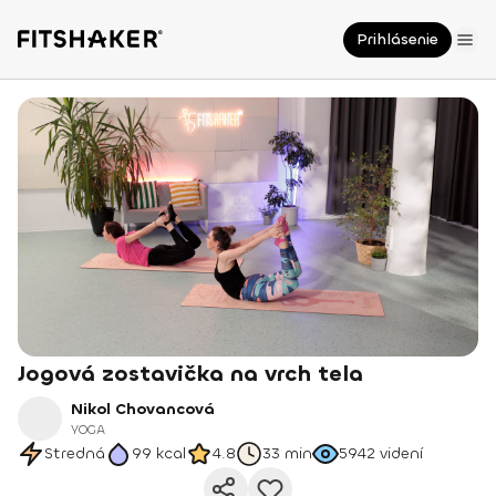
Prihlásenie
Jogová zostavička na vrch tela
Nikol Chovancová
YOGA
Stredná
99
kcal
4.8
33 min
5942
videní