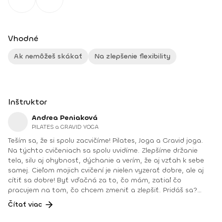
Vhodné
Ak nemôžeš skákať
Na zlepšenie flexibility
Inštruktor
Andrea Peniaková
PILATES a GRAVID YOGA
Teším sa, že si spolu zacvičíme! Pilates, Joga a Gravid joga.
Na týchto cvičeniach sa spolu uvidíme. Zlepšíme držanie
tela, silu aj ohybnosť, dýchanie a verím, že aj vzťah k sebe
samej. Cieľom mojich cvičení je nielen vyzerať dobre, ale aj
cítiť sa dobre! Byť vďačná za to, čo mám, zatiaľ čo
pracujem na tom, čo chcem zmeniť a zlepšiť. Pridáš sa?
Teším sa na teba na online lekciách vo Fitshakeri, aj vo
Čítať viac
Fitshaker podcaste! Taktiež osobne na mojich hodinách v
Bratislave alebo na pobytoch, ktoré organizujem na