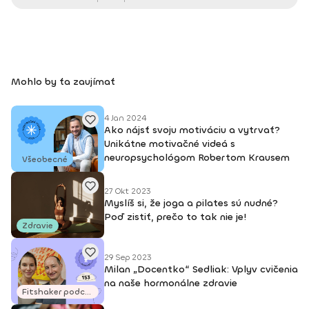
Mohlo by ťa zaujímať
4 Jan 2024
Ako nájsť svoju motiváciu a vytrvať?
Unikátne motivačné videá s
neuropsychológom Robertom Krausem
Všeobecné
27 Okt 2023
Myslíš si, že joga a pilates sú nudné?
Poď zistiť, prečo to tak nie je!
Zdravie
29 Sep 2023
Milan „Docentko“ Sedliak: Vplyv cvičenia
na naše hormonálne zdravie
Fitshaker podcasty