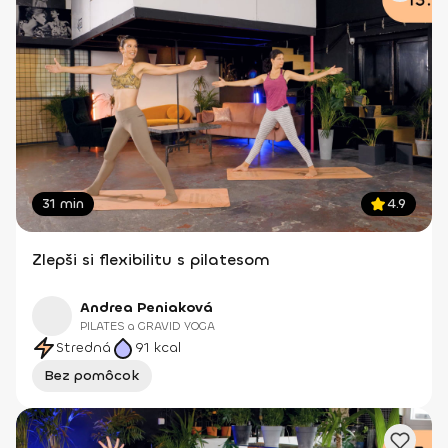
31 min
4.9
Zlepši si flexibilitu s pilatesom
Andrea Peniaková
PILATES a GRAVID YOGA
Stredná
91
kcal
Bez pomôcok