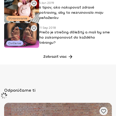
5 Jan 2019
6 tipov, ako nakupovať zdravé
potraviny, aby to nezruinovalo moju
peňaženku
Stravovanie
11 Sep 2018
Prečo je strečing dôležitý a mali by sme
ho zakomponovať do každého
tréningu?
Cvičenie
Zobraziť viac
Odporúčame ti