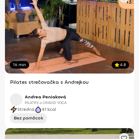
16 min
4.8
Pilates strečovačka s Andrejkou
Andrea Peniaková
PILATES a GRAVID YOGA
Stredná
47
kcal
Bez pomôcok