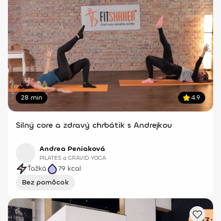
28 min
4.9
Silný core a zdravý chrbátik s Andrejkou
Andrea Peniaková
PILATES a GRAVID YOGA
Ťažká
79
kcal
Bez pomôcok