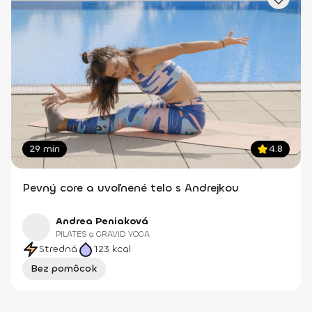
29 min
4.8
Pevný core a uvoľnené telo s Andrejkou
Andrea Peniaková
PILATES a GRAVID YOGA
Stredná
123
kcal
Bez pomôcok