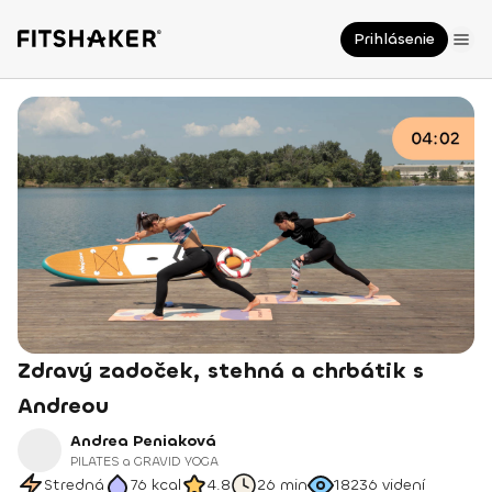
Prihlásenie
Zdravý zadoček, stehná a chrbátik s
Andreou
Andrea Peniaková
PILATES a GRAVID YOGA
Stredná
76
kcal
4.8
26 min
18236
videní