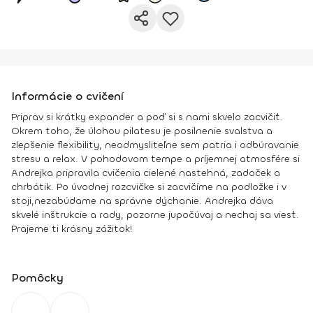
Informácie o cvičení
Priprav si krátky expander a poď si s nami skvelo zacvičiť.
Okrem toho, že úlohou pilatesu je posilnenie svalstva a
zlepšenie flexibility, neodmysliteľne sem patria i odbúravanie
stresu a relax. V pohodovom tempe a príjemnej atmosfére si
Andrejka pripravila cvičenia cielené nastehná, zadoček a
chrbátik. Po úvodnej rozcvičke si zacvičíme na podložke i v
stoji,nezabúdame na správne dýchanie. Andrejka dáva
skvelé inštrukcie a rady, pozorne jupočúvaj a nechaj sa viesť.
Prajeme ti krásny zážitok!
Pomôcky