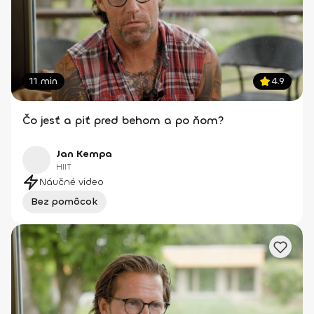
11 min
4.9
Čo jesť a piť pred behom a po ňom?
Jan Kempa
HIIT
Náučné video
Bez pomôcok