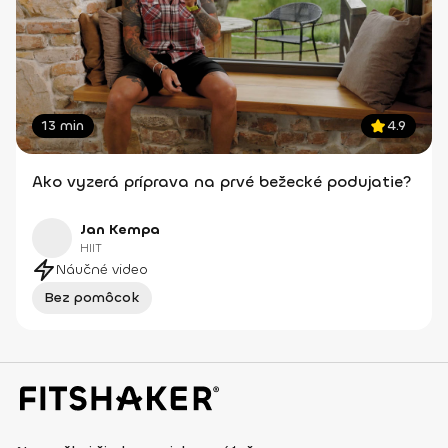
13 min
4.9
Ako vyzerá príprava na prvé bežecké podujatie?
Jan Kempa
HIIT
Náučné video
Bez pomôcok