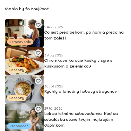
Mohlo by ťa zaujímať
5 Aug 2026
Čo jesť pred behom, po ňom a prečo na
tom záleží
Stravovanie
3 Aug 2026
Chrumkavé kuracie kúsky v syre s
kuskusom a zeleninkou
Recepty
30 Júl 2026
Rýchly a lahodný hubový stroganov
Recepty
29 Júl 2026
Lekcie letného sebavedomia: Keď sa
sebaláska stane tvojím najkrajším
doplnkom
Všeobecné