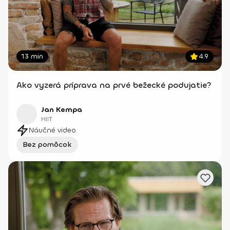
13 min
4.9
Ako vyzerá príprava na prvé bežecké podujatie?
Jan Kempa
HIIT
Náučné video
Bez pomôcok