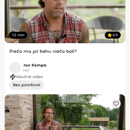
12 min
4.9
Prečo ma pri behu niečo bolí?
Jan Kempa
HIIT
Náučné video
Bez pomôcok