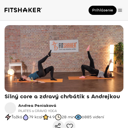
Prihlásenie
Silný core a zdravý chrbátik s Andrejkou
Andrea Peniaková
PILATES a GRAVID YOGA
Ťažká
79
kcal
4.9
28 min
6885
videní