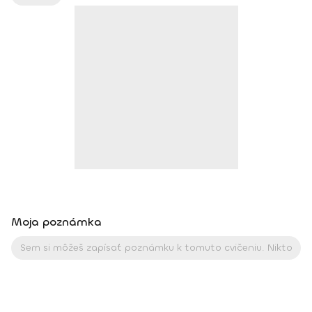
IYN certificate – Mindfulness Yoga Instructor (mesačný
intenzívny výcvik v Španielsku a následné ročné štúdium),
BodhiYoga school, 2016 • Výcvik jogovej terapie pod vedením
M. Ďuriša, Bratislava, júl 2017 • Gravid Yoga špecializácia,
Akadémia Powerjoga Slovensko, Piešťany, 2018 • Inštruktor
Aerobiku, Step aerobiku, Cvičenia s pomôckami (FACE CZECH
academy), Trnava, 2004 • Kurz tanečnej a pohybovej terapie
(OZ Arte
Moja poznámka