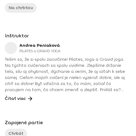
Na chrbticu
Inštruktor
Andrea Peniaková
PILATES a GRAVID YOGA
Teším sa, že si spolu zacvičíme! Pilates, Joga a Gravid joga.
Na týchto cvičeniach sa spolu uvidíme. Zlepšíme držanie
tela, silu aj ohybnosť, dýchanie a verím, že aj vzťah k sebe
samej. Cieľom mojich cvičení je nielen vyzerať dobre, ale aj
cítiť sa dobre! Byť vďačná za to, čo mám, zatiaľ čo
pracujem na tom, čo chcem zmeniť a zlepšiť. Pridáš sa?
Teším sa na teba na online lekciách vo Fitshakeri, aj vo
Čítať viac
Fitshaker podcaste! Taktiež osobne na mojich hodinách v
Bratislave alebo na pobytoch, ktoré organizujem na
Slovensku aj v zahraničí. Môj rozvrh a info o mne nájdeš na
týchto stránkach: FB: www.facebook.com/flowandrea9 IG :
Zapojené partie
@andrea_mindfulflow Dosiahnuté vzdelanie: • Špecializačný
kurz Pilates inštruktor (FACE CZECH academy), Brno, 2013 •
Chrbát