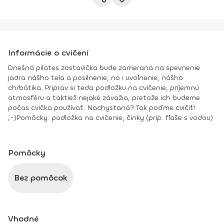
Informácie o cvičení
Dnešná pilates zostavička bude zameraná na spevnenie
jadra nášho tela a posilnenie, no i uvoľnenie, nášho
chrbátika. Priprav si teda podložku na cvičenie, príjemnú
atmosféru a taktiež nejaké závažia, pretože ich budeme
počas cvička používať. Nachystaná? Tak poďme cvičiť!
;-)
Pomôcky:
podložka na cvičenie, činky (príp. fľaše s vodou)
Pomôcky
Bez pomôcok
Vhodné