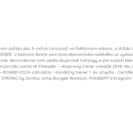
om začala ako 3-ročná tancovať vo folklórnom súbore, a držalo m
ry. No moje hobby –
akmer dennodenne som viedla skupinové tréningy a pre svojich klie
ungee Workout, POUNDFIT Instagram: di_hochi, Facebook: Diana Hô Chí Facebook