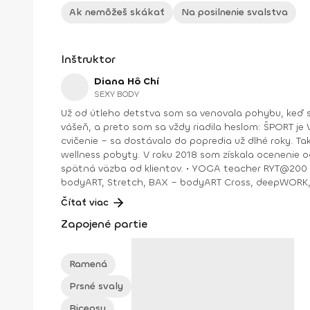
Ak nemôžeš skákať
Na posilnenie svalstva
Inštruktor
Diana Hô Chí
SEXY BODY
Už od útleho detstva som sa venovala pohybu, keď s
vášeň, a preto som sa vždy riadila heslom: ŠPORT je VÁŠEŇ. V bežnom živote som bola ekonomická riaditeľka vo vydavateľstve a mama dospelej dcé
cvičenie – sa dostávalo do popredia už dlhé roky. T
wellness pobyty. V roku 2018 som získala ocenenie od portálu cvicte.sk Fitleader – skupinový tréner nováčik 2018. No oveľa väčším ocenením bola vždy pre mňa pozitívna
spätná väzba od klientov. • YOGA teacher RYT@200 • POWER YOGA inštruktor • Kondičný tréner 1. kv. stupňa • Certifikovaná lektorka skupinových cvičení bodyART Basic,
bodyART, Stretch, BAX – bodyART Cross, deepWORK, STRONG by Zumba, Jump B
skupina: ŠPORT je VÁŠEŇ
Čítať viac
Zapojené partie
Ramená
Prsné svaly
Bicepsy