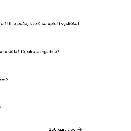
 a štíhle paže, ktoré sa oplatí vyskúšať
aké dôležité, ako si myslíme?
ežim?
t
Zobraziť viac