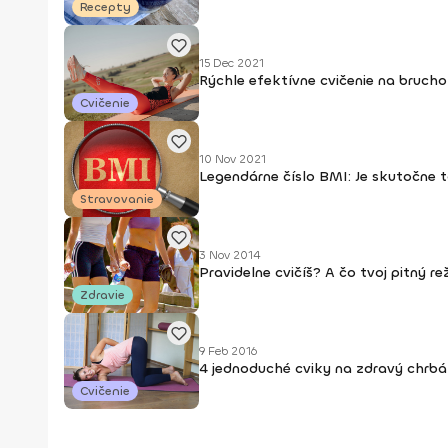
Recepty
15 Dec 2021
Rýchle efektívne cvičenie na brucho
Cvičenie
10 Nov 2021
Legendárne číslo BMI: Je skutočne t
Stravovanie
3 Nov 2014
Pravidelne cvičíš? A čo tvoj pitný r
Zdravie
9 Feb 2016
4 jednoduché cviky na zdravý chrbá
Cvičenie