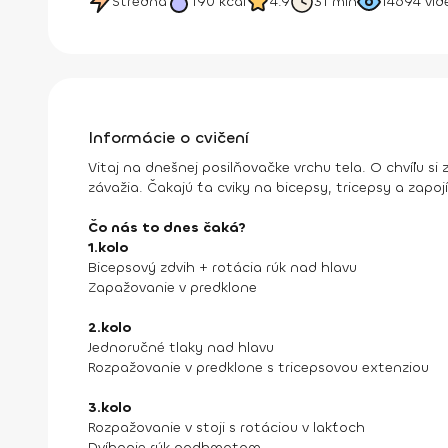
Stredná
190
kcal
4.9
31 min
14694
vid
Informácie o cvičení
Vitaj na dnešnej posilňovačke vrchu tela. O chvíľu si 
závažia. Čakajú ťa cviky na bicepsy, tricepsy a zapoj
Čo nás to dnes čaká?
1.kolo
Bicepsový zdvih + rotácia rúk nad hlavu
Zapažovanie v predklone
2.kolo
Jednoručné tlaky nad hlavu
Rozpažovanie v predklone s tricepsovou extenziou
3.kolo
Rozpažovanie v stoji s rotáciou v lakťoch
Dvíhanie rúk nadhmatom