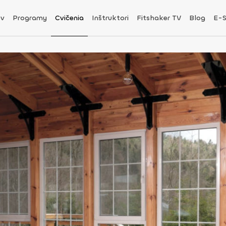
v
Programy
Cvičenia
Inštruktori
Fitshaker TV
Blog
E-