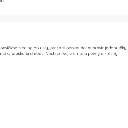
ení
zacvičíme tréning na ruky, preto si nezabudni pripraviť jednoručky,
íme aj bruško či chrbát. Nech je tvoj vrch tela pevný a krásny.