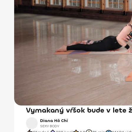
Vymakaný vŕšok bude v lete ži
Diana Hô Chí
SEXY BODY