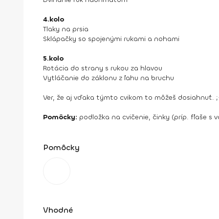
4.kolo
Tlaky na prsia
Sklápačky so spojenými rukami a nohami
5.kolo
Rotácia do strany s rukou za hlavou
Vytláčanie do záklonu z ľahu na bruchu
Ver, že aj vďaka týmto cvikom to môžeš dosiahnuť. ;
Pomôcky:
podložka na cvičenie, činky (príp. fľaše s 
Pomôcky
Vhodné