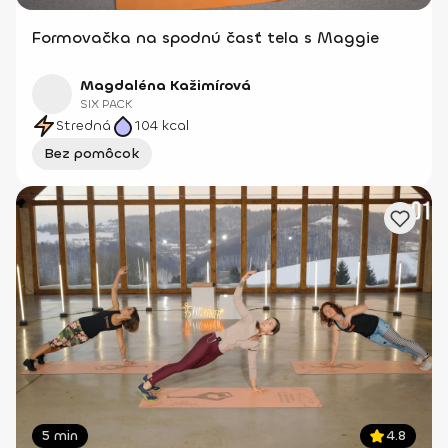
Formovačka na spodnú časť tela s Maggie
Magdaléna Kažimírová
SIX PACK
Stredná
104
kcal
Bez pomôcok
5 min
4.8