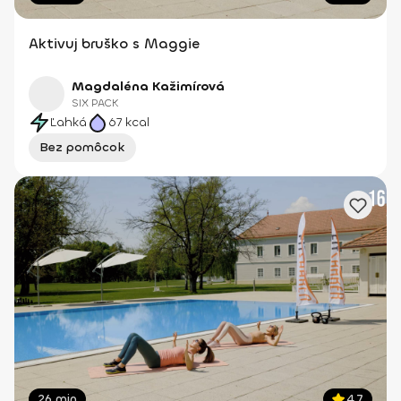
Aktivuj bruško s Maggie
Magdaléna Kažimírová
SIX PACK
Ľahká
67
kcal
Bez pomôcok
26 min
4.7