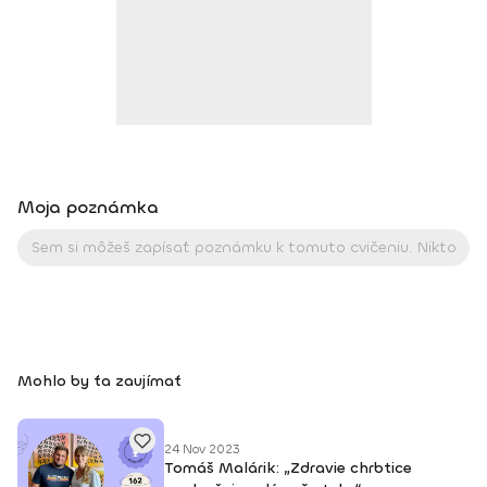
rehabilitáciu, muža snažiaceho sa získať svalovú hmotu
alebo seniora... Každý človek je iný a každému musím
prispôsobiť cvičenie a terapiu na mieru. Moja práca je mi
zároveň koníčkom a úspechy mojich zverencov ma nielen
motivujú v napredovaní, ale aj napĺňajú radosťou a pocitom
zadosťučinenia. Moje najvýraznejšie súťažné úspechy: 2005 •
juniorská majsterka Európy v body fitness (IFBB) 2010 •
majsterka SR a vicemajsterka sveta vo fitness model (WFF)
2012 • vicemajsterka SR v bikini fitness • majsterka Európy v
Moja poznámka
bikini fitness • absolútna majsterka Európy v bikini fitness
Kontakt: +421 907 185 940 Facebook: Magdalena Kazimirova
Mohlo by ťa zaujímať
24 Nov 2023
Tomáš Malárik: „Zdravie chrbtice