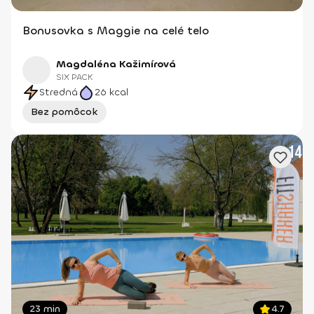
Bonusovka s Maggie na celé telo
Magdaléna Kažimírová
SIX PACK
Stredná
26
kcal
Bez pomôcok
23 min
4.7