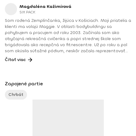
Magdaléna Kažimírová
SIX PACK
Som rodená Zemplínčanka, žijúca v Košiciach. Moji priatelia a
klienti ma volajú Maggie. V oblasti bodybuildingu sa
pohybujem a pracujem od roku 2003. Začínala som ako
obyčajná rekreačná cvičenka a popri strednej škole som
brigádovala ako recepčná vo fitnescentre. Už po roku a pol
som okúsila súťažné pódium, neskôr začala reprezentovať
Slovensko a vtedy sa začala aj moja trénerská dráha.
Čítať viac
Netrénujem iba bežných rekreačných cvičencov, ale aj tých,
ktorí dnes už majú doma zbierky medailí. Okrem toho sa
venujem manuálnym technikám, ako sú osteodynamika,
Dornova metóda, spinal touch či reflexológia. Maximum
Zapojené partie
svojej pracovnej energie, vedomostí a skúseností venujem
práve svojim klientom v snahe pomáhať im pri
Chrbát
zdokonaľovaní ich postáv, udržiavaní či zlepšovaní fyzickej
kondície, postúry a celkového zdravotného stavu i duševnej
pohody. Najviac ma baví práca s klientmi so špecifickými (aj
zdravotnými) problémami, na ktorých musíme pracovať
dlhodobo; a je jedno, či ide o tínedžera, tehuľku, nesprávne
držanie tela, ženu s nadváhou či, naopak, poruchou príjmu
potravy alebo hormonálnej činnosti, pooperačnú