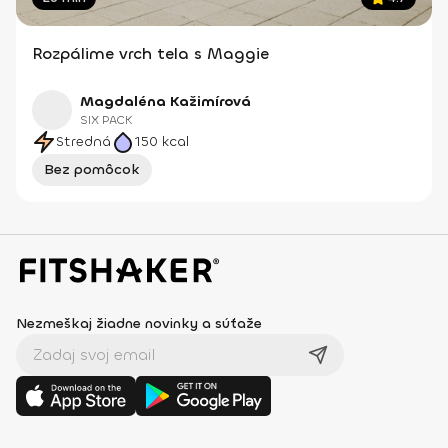
Rozpálime vrch tela s Maggie
Magdaléna Kažimírová
SIX PACK
Stredná
150
kcal
Bez pomôcok
Nezmeškaj žiadne novinky a súťaže