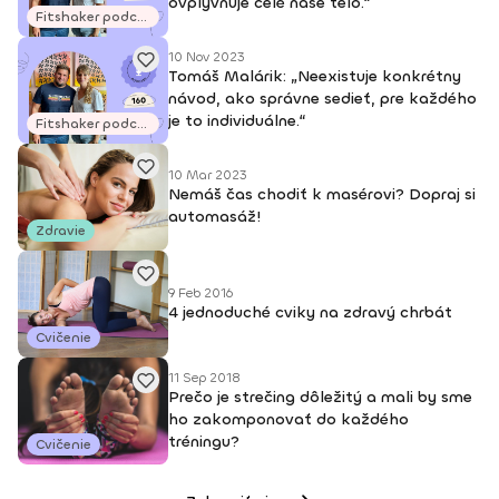
ovplyvňuje celé naše telo.“
Fitshaker podcasty
10 Nov 2023
Tomáš Malárik: „Neexistuje konkrétny
návod, ako správne sedieť, pre každého
je to individuálne.“
Fitshaker podcasty
10 Mar 2023
Nemáš čas chodiť k masérovi? Dopraj si
automasáž!
Zdravie
9 Feb 2016
4 jednoduché cviky na zdravý chrbát
Cvičenie
11 Sep 2018
Prečo je strečing dôležitý a mali by sme
ho zakomponovať do každého
tréningu?
Cvičenie