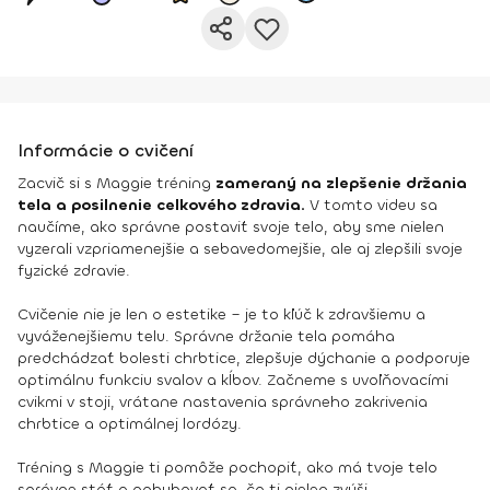
Informácie o cvičení
Zacvič si s Maggie tréning
zameraný na zlepšenie držania
tela a posilnenie celkového zdravia.
V tomto videu sa
naučíme, ako správne postaviť svoje telo, aby sme nielen
vyzerali vzpriamenejšie a sebavedomejšie, ale aj zlepšili svoje
fyzické zdravie.
Cvičenie nie je len o estetike – je to kľúč k zdravšiemu a
vyváženejšiemu telu. Správne držanie tela pomáha
predchádzať bolesti chrbtice, zlepšuje dýchanie a podporuje
optimálnu funkciu svalov a kĺbov. Začneme s uvoľňovacími
cvikmi v stoji, vrátane nastavenia správneho zakrivenia
chrbtice a optimálnej lordózy.
Tréning s Maggie ti pomôže pochopiť, ako má tvoje telo
správne stáť a pohybovať sa, čo ti nielen zvýši