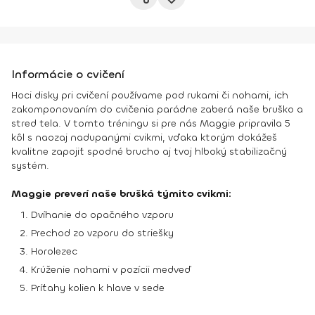
Informácie o cvičení
Hoci disky pri cvičení používame pod rukami či nohami, ich
zakomponovaním do cvičenia parádne zaberá naše bruško a
stred tela. V tomto tréningu si pre nás Maggie pripravila 5
kôl s naozaj nadupanými cvikmi, vďaka ktorým dokážeš
kvalitne zapojiť spodné brucho aj tvoj hlboký stabilizačný
systém.
Maggie preverí naše brušká týmito cvikmi:
Dvíhanie do opačného vzporu
Prechod zo vzporu do striešky
Horolezec
Krúženie nohami v pozícii medveď
Príťahy kolien k hlave v sede