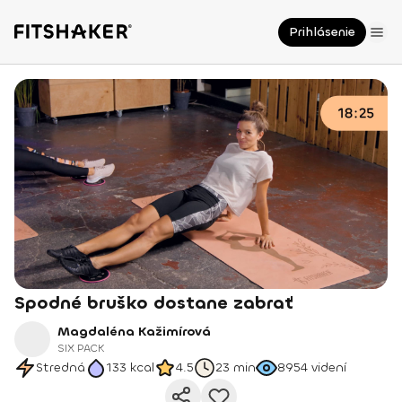
Prihlásenie
Spodné bruško dostane zabrať
Magdaléna Kažimírová
SIX PACK
Stredná
133
kcal
4.5
23 min
8954
videní