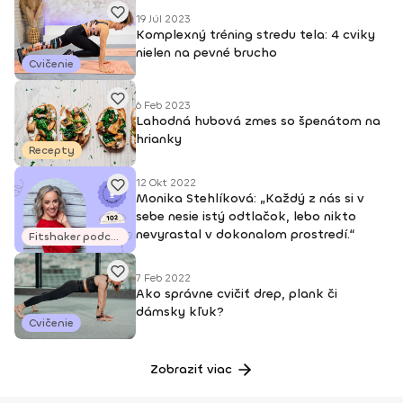
19 Júl 2023
Komplexný tréning stredu tela: 4 cviky
nielen na pevné brucho
Cvičenie
6 Feb 2023
Lahodná hubová zmes so špenátom na
hrianky
Recepty
12 Okt 2022
Monika Stehlíková: „Každý z nás si v
sebe nesie istý odtlačok, lebo nikto
nevyrastal v dokonalom prostredí.“
Fitshaker podcasty
7 Feb 2022
Ako správne cvičiť drep, plank či
dámsky kľuk?
Cvičenie
Zobraziť viac