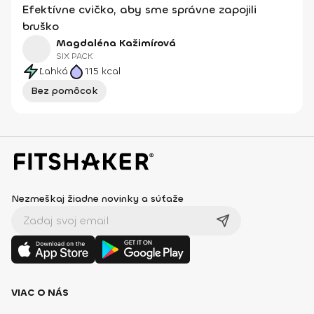
Efektívne cvičko, aby sme správne zapojili
bruško
Magdaléna Kažimírová
SIX PACK
Ľahká
115
kcal
Bez pomôcok
Nezmeškaj žiadne novinky a súťaže
VIAC O NÁS