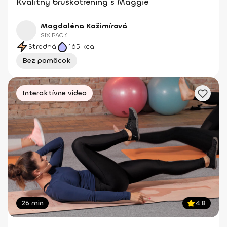
Kvalitný bruškotréning s Maggie
Magdaléna Kažimírová
SIX PACK
Stredná
165
kcal
Bez pomôcok
Interaktívne video
26 min
4.8