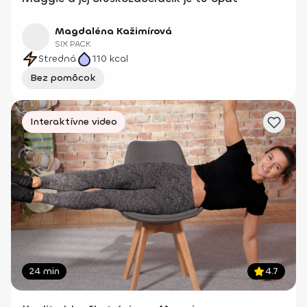
Magdaléna Kažimírová
SIX PACK
Stredná
110
kcal
Bez pomôcok
Interaktívne video
24 min
4.7