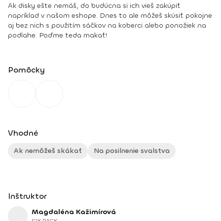
Ak disky ešte nemáš, do budúcna si ich vieš zakúpiť
napríklad v našom eshope. Dnes to ale môžeš skúsiť pokojne
aj bez nich s použitím sáčkov na koberci alebo ponožiek na
podlahe. Poďme teda makať!
Pomôcky
Vhodné
Ak nemôžeš skákať
Na posilnenie svalstva
Inštruktor
Magdaléna Kažimírová