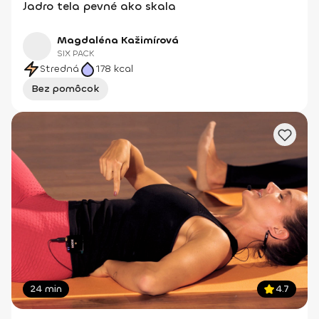
Jadro tela pevné ako skala
Magdaléna Kažimírová
SIX PACK
Stredná
178
kcal
Bez pomôcok
24 min
4.7