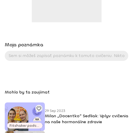
prispôsobiť cvičenie a terapiu na mieru. Moja práca je mi
zároveň koníčkom a úspechy mojich zverencov ma nielen
motivujú v napredovaní, ale aj napĺňajú radosťou a pocitom
zadosťučinenia. Moje najvýraznejšie súťažné úspechy: 2005 •
juniorská majsterka Európy v body fitness (IFBB) 2010 •
majsterka SR a vicemajsterka sveta vo fitness model (WFF)
2012 • vicemajsterka SR v bikini fitness • majsterka Európy v
Moja poznámka
bikini fitness • absolútna majsterka Európy v bikini fitness
Kontakt: +421 907 185 940 Facebook: Magdalena Kazimirova
Mohlo by ťa zaujímať
29 Sep 2023
Milan „Docentko“ Sedliak: Vplyv cvičenia
na naše hormonálne zdravie
Fitshaker podcasty