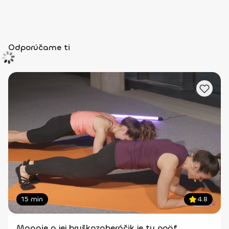
Odporúčame ti
15 min
4.8
Maggie a jej bruškozaberáčik je tu opäť