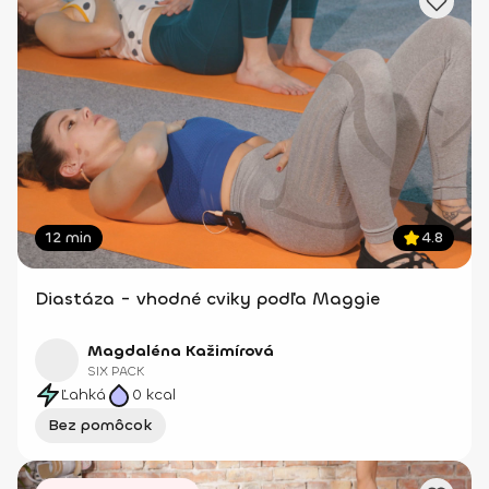
12 min
4.8
Diastáza - vhodné cviky podľa Maggie
Magdaléna Kažimírová
SIX PACK
Ľahká
0
kcal
Bez pomôcok