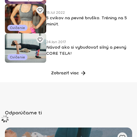
15 Júl 2022
5 cvikov na pevné bruško. Tréning na 5
minút.
Cvičenie
24 Jan 2017
Návod ako si vybudovať silný a pevný
CORE TELA!
Cvičenie
Zobraziť viac
Odporúčame ti