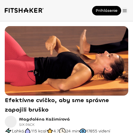
Prihlásenie
Efektívne cvičko, aby sme správne
zapojili bruško
Magdaléna Kažimírová
SIX PACK
Ľahká
115
kcal
4.7
24 min
17855
videní