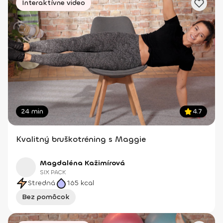
Interaktívne video
24 min
4.7
Kvalitný bruškotréning s Maggie
Magdaléna Kažimírová
SIX PACK
Stredná
165
kcal
Bez pomôcok