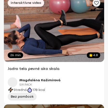
Interaktívne video
26 min
4.8
Jadro tela pevné ako skala
Magdaléna Kažimírová
SIX PACK
Stredná
178
kcal
Bez pomôcok