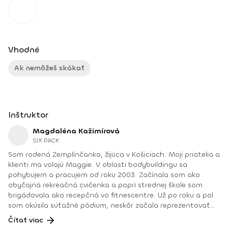
Vhodné
Ak nemôžeš skákať
Inštruktor
Magdaléna Kažimírová
SIX PACK
Som rodená Zemplínčanka, žijúca v Košiciach. Moji priatelia a
klienti ma volajú Maggie. V oblasti bodybuildingu sa
pohybujem a pracujem od roku 2003. Začínala som ako
obyčajná rekreačná cvičenka a popri strednej škole som
brigádovala ako recepčná vo fitnescentre. Už po roku a pol
som okúsila súťažné pódium, neskôr začala reprezentovať
Slovensko a vtedy sa začala aj moja trénerská dráha.
Čítať viac
Netrénujem iba bežných rekreačných cvičencov, ale aj tých,