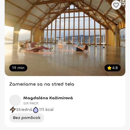
19 min
4.8
Zameriame sa na stred tela
Magdaléna Kažimírová
SIX PACK
Stredná
111
kcal
Bez pomôcok