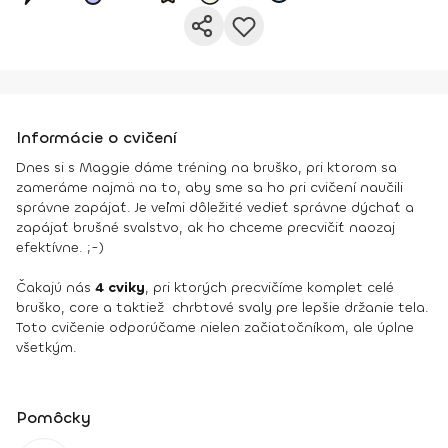
Informácie o cvičení
Dnes si s Maggie dáme tréning na bruško, pri ktorom sa
zameráme najmä na to, aby sme sa ho pri cvičení naučili
správne zapájať. Je veľmi dôležité vedieť správne dýchať a
zapájať brušné svalstvo, ak ho chceme precvičiť naozaj
efektívne. ;-)
Čakajú nás
4 cviky
, pri ktorých precvičíme komplet celé
bruško, core a taktiež chrbtové svaly pre lepšie držanie tela.
Toto cvičenie odporúčame nielen začiatočníkom, ale úplne
všetkým.
Pomôcky