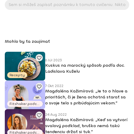
Kontakt: +421 907 185 940 Facebook: Magdalena Kazimirova
Mohlo by ťa zaujímať
6 Júl 2023
Kuskus na marocký spôsob podľa doc.
Ladislava Kuželu
Recepty
7 Okt 2022
Magdaléna Kažimírová: „Je to o hlave a
prioritách, či je žena ochotná starať sa
o svoje telo s pribúdajúcim vekom.“
Fitshaker podcasty
24 Aug 2022
Magdaléna Kažimírová: „Keď sa vytvorí
svalový podklad, bruško nemá takú
tendenciu držať si tuk.“
Fitshaker podcasty