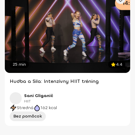
25 min
4.4
Hudba a Sila: Intenzívny HIIT tréning
Sani Gliganič
HIIT
Stredná
162
kcal
Bez pomôcok