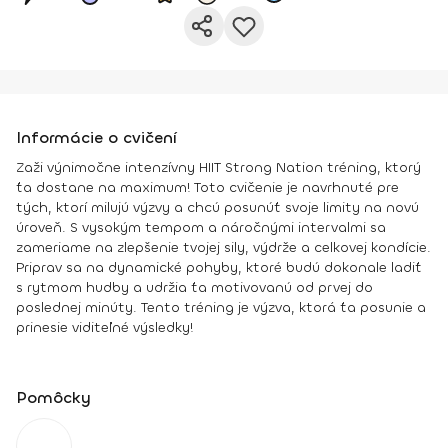
Informácie o cvičení
Zaži výnimočne intenzívny HIIT Strong Nation tréning, ktorý
ťa dostane na maximum! Toto cvičenie je navrhnuté pre
tých, ktorí milujú výzvy a chcú posunúť svoje limity na novú
úroveň. S vysokým tempom a náročnými intervalmi sa
zameriame na zlepšenie tvojej sily, výdrže a celkovej kondície.
Priprav sa na dynamické pohyby, ktoré budú dokonale ladiť
s rytmom hudby a udržia ťa motivovanú od prvej do
poslednej minúty. Tento tréning je výzva, ktorá ťa posunie a
prinesie viditeľné výsledky!
Pomôcky