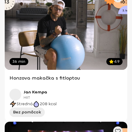
36 min
4.9
Honzova makačka s fitloptou
Jan Kempa
HIIT
Stredná
208
kcal
Bez pomôcok