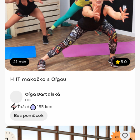
21 min
5.0
HIIT makačka s Oľgou
Oľga Bartalská
HIIT
Ťažká
155
kcal
Bez pomôcok