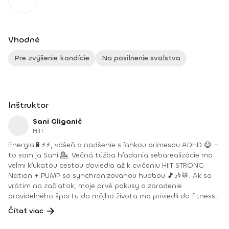
Vhodné
Pre zvýšenie kondície
Na posilnenie svalstva
Inštruktor
Sani Gliganič
HIIT
Energia🔋⚡⚡, vášeň a nadšenie s ľahkou prímesou ADHD 😃 –
to som ja Sani 💁. Večná túžba hľadania sebarealizácie ma
veľmi kľukatou cestou doviedla až k cvičeniu HIIT STRONG
Nation + PUMP so synchronizovanou hudbou 🎵🎶🥁. Ak sa
vrátim na začiatok, moje prvé pokusy o zaradenie
pravidelného športu do môjho života ma priviedli do fitness
centra. Jedným krokom dnu a dvoma von 🙈 – rýchlo som
Čítať viac
pochopila že toto nie je úplne miesto pre mňa. Hľadala som
motiváciu a učarovali mi skupinovky s TRX a BOSU. Tieto