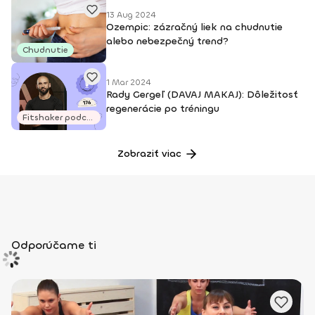
STRONG Nation® - medzinárodný certifikát Fighting
13 Aug 2024
Ozempic: zázračný liek na chudnutie
Elements - technika bojových prvkov vychádzajúca z karate,
alebo nebezpečný trend?
kurz schválený najznámejšími medzinárodnými
Chudnutie
akreditovanými spoločnosťami NASM, ACE a AFAA CIRCL
Mobility™ - cvičebný program zameraný na odblokovanie
1 Mar 2024
poteciálu flexibility tela, dýchania a cvičení zameraných na
Rady Gergeľ (DAVAJ MAKAJ): Dôležitosť
mobilitu Zumba Kids
regenerácie po tréningu
Fitshaker podcasty
Zobraziť viac
Odporúčame ti