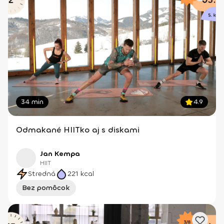
34 min
4.9
Odmakané HIITko aj s diskami
Jan Kempa
HIIT
Stredná
221
kcal
Bez pomôcok