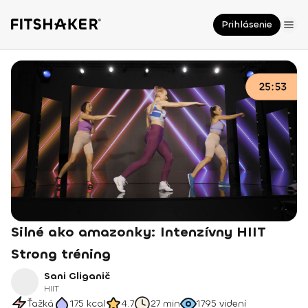
Prihlásenie
Silné ako amazonky: Intenzívny HIIT
Strong tréning
Sani Gliganič
HIIT
Ťažká
175
kcal
4.7
27 min
1795
videní