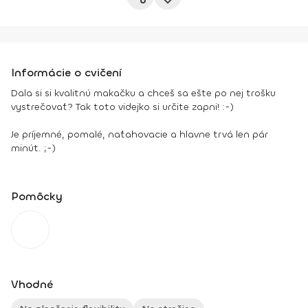
Informácie o cvičení
Dala si si kvalitnú makačku a chceš sa ešte po nej trošku
vystrečovať? Tak toto videjko si určite zapni! :-)
Je príjemné, pomalé, naťahovacie a hlavne trvá len pár
minút. ;-)
Pomôcky
Vhodné