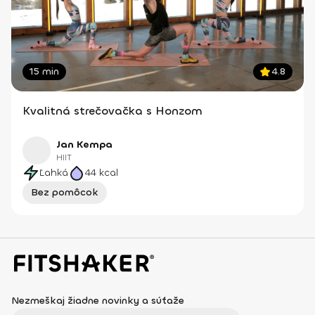
15 min
4.8
Kvalitná strečovačka s Honzom
Jan Kempa
HIIT
Ľahká
44
kcal
Bez pomôcok
Nezmeškaj žiadne novinky a súťaže