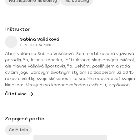
Na zlepšenie flexibility
Na strečing
Inštruktor
Sabina Vašáková
CIRCUIT TRAINING
Ahoj, volám sa Sabina Vašáková. Som certifikovaná výživová
poradkyňa, fitnes trénerka, inštruktorka skupinových cvičení,
ale hlavne vášnivá športovkyňa. Behám, posilňujem a rada
cvičím jogu. Zdravým životným štýlom sa zaoberám už od 15
rokov a všetky svoje skúsenosti sa snažím odovzdávať svojim
klientom. Venujem sa kompenzačnému cvičeniu, zlepšovaniu
fyzickej kondície, formovaniu postavy a redukcii hmotnosti.
Čítať viac
S týmto všetkým idem ruka v ruke. Ukážem ti cestu, ktorá
vedie k zdravému telu a zdravej mysli – v zdravom tele zdravý
duch. Špecializácia: Kondičné tréningy Kompenzácia
Chudnutie Formovanie postavy Cvičenie s vlastnou váhou
Zapojené partie
tela Core Funkčný tréning SM SYSTÉM = boľavý chrbát
Výživové poradenstvo Moje osobné motto: „Zdravé telo,
Celé telo
zdravá myseľ.“