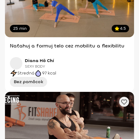
25 min
4.5
Naťahuj a formuj telo cez mobilitu a flexibilitu
Diana Hô Chí
SEXY BODY
Stredná
97
kcal
Bez pomôcok