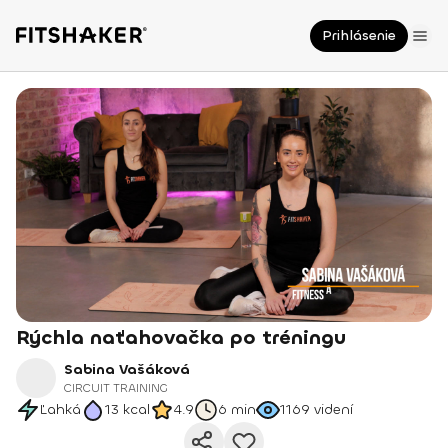
Prihlásenie
Rýchla naťahovačka po tréningu
Sabina Vašáková
CIRCUIT TRAINING
Ľahká
13
kcal
4.9
6 min
1169
videní