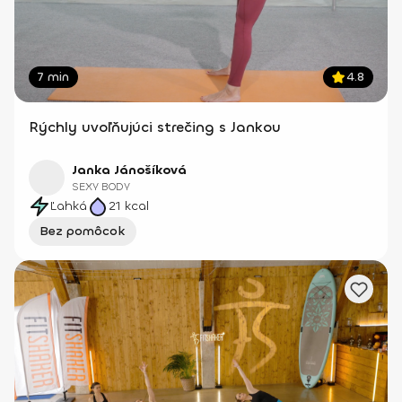
7 min
4.8
Rýchly uvoľňujúci strečing s Jankou
Janka Jánošíková
SEXY BODY
Ľahká
21
kcal
Bez pomôcok