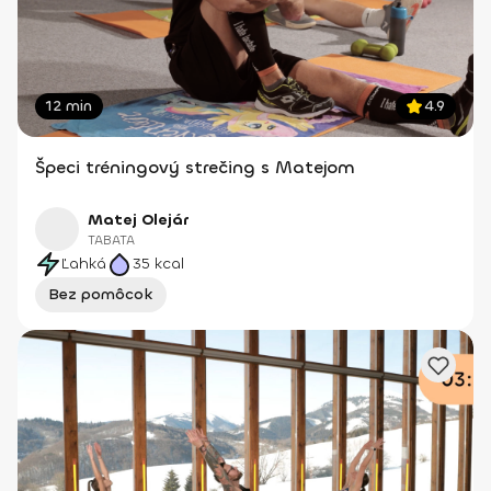
12 min
4.9
Špeci tréningový strečing s Matejom
Matej Olejár
TABATA
Ľahká
35
kcal
Bez pomôcok