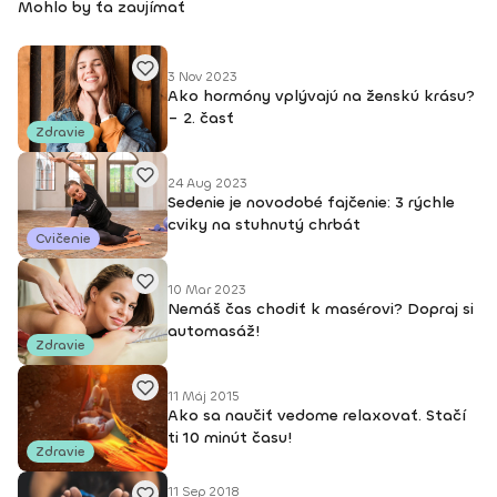
Mohlo by ťa zaujímať
3 Nov 2023
Ako hormóny vplývajú na ženskú krásu?
– 2. časť
Zdravie
24 Aug 2023
Sedenie je novodobé fajčenie: 3 rýchle
cviky na stuhnutý chrbát
Cvičenie
10 Mar 2023
Nemáš čas chodiť k masérovi? Dopraj si
automasáž!
Zdravie
11 Máj 2015
Ako sa naučiť vedome relaxovať. Stačí
ti 10 minút času!
Zdravie
11 Sep 2018