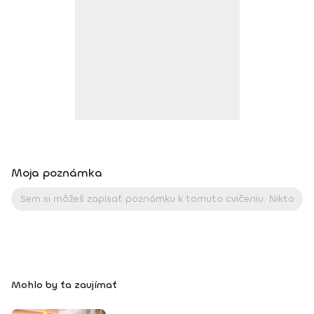
Studio Levice v r. 2009 – 2017 tréner plávania v ŠK Aquasport
Levice od r. 2004 – 2015 kondičný tréner ŠK Aquasport Levice
od r 2012 – 2016 tréner pre Zdravú Energiu od r. 2015
kondičný tréner ŠBK Junior Levice – juniori, kadeti, starší a
mladší žiaci od r. 2016 kondičný tréner VK Palas Levice -
juniorky, kadetky od r. 2019 koordinátor trénerov a iných
úkonov pre Zdravú energiu od r. 2015
Moja poznámka
Mohlo by ťa zaujímať