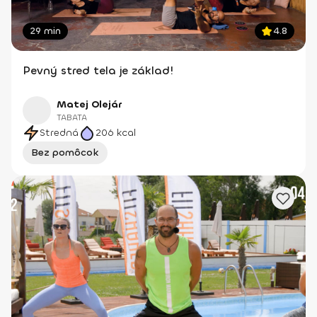
29 min
4.8
Pevný stred tela je základ!
Matej Olejár
TABATA
Stredná
206
kcal
Bez pomôcok