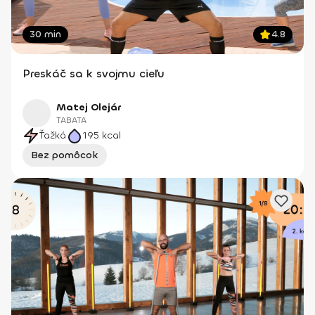
30 min
4.8
Preskáč sa k svojmu cieľu
Matej Olejár
TABATA
Ťažká
195
kcal
Bez pomôcok