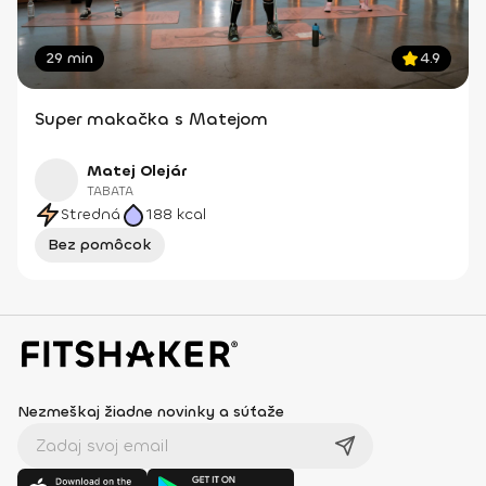
29 min
4.9
Super makačka s Matejom
Matej Olejár
TABATA
Stredná
188
kcal
Bez pomôcok
Nezmeškaj žiadne novinky a súťaže