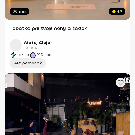
30 min
4.9
Tabatka pre tvoje nohy a zadok
Matej Olejár
TABATA
Ľahká
213
kcal
Bez pomôcok