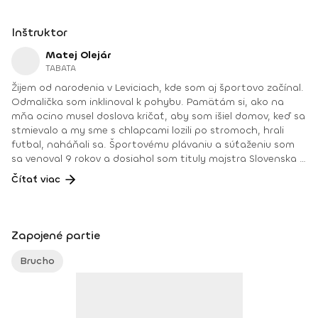
Inštruktor
Matej Olejár
TABATA
Žijem od narodenia v Leviciach, kde som aj športovo začínal.
Odmalička som inklinoval k pohybu. Pamätám si, ako na
mňa ocino musel doslova kričať, aby som išiel domov, keď sa
stmievalo a my sme s chlapcami lozili po stromoch, hrali
futbal, naháňali sa. Športovému plávaniu a súťaženiu som
sa venoval 9 rokov a dosiahol som tituly majstra Slovenska v
plávaní. Od 16 rokov som vedel, že mojou vysnívanou prácou
Čítať viac
raz bude činnosť, ktorej sa už pár rokov venujem – osobný
tréner vo fitnescentre. Mojou úlohou je ukázať zdravšiu
cestu ľuďom, ktorí to potrebujú, a dnes ich nie je málo.
Pomôcť im aj psychickou podporou priamo na tréningu, a
Zapojené partie
keď treba, aj mimo neho. Rád cestujem, športujem, varím,
trávim čas v prírode a venujem sa rodine. A v neposlednom
Brucho
rade vlastním fitnes štúdio a vediem v ňom okrem iného aj
mimoriadne obľúbené hodiny cvičenia tabaty, pri ktorej sa
so mnou stretnete aj tu na Fitshakeri 😉. Trénerské
skúsenosti: osobný tréner a kondičný tréner v PerecFit