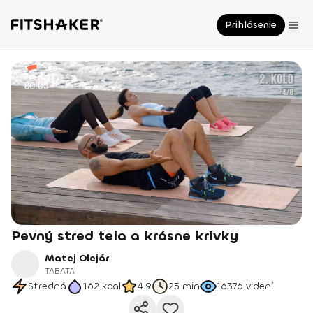
Prihlásenie
Pevný stred tela a krásne krivky
Matej Olejár
TABATA
Stredná
162
kcal
4.9
25 min
16376
videní