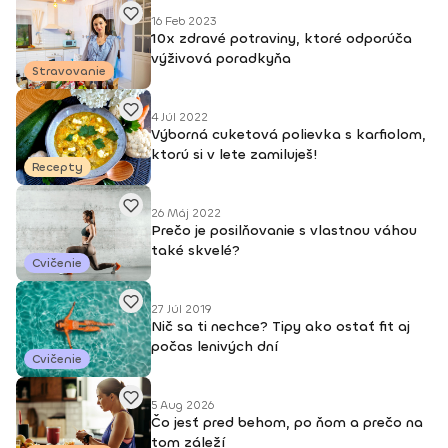
16 Feb 2023
10x zdravé potraviny, ktoré odporúča
výživová poradkyňa
Stravovanie
4 Júl 2022
Výborná cuketová polievka s karfiolom,
ktorú si v lete zamiluješ!
Recepty
26 Máj 2022
Prečo je posilňovanie s vlastnou váhou
také skvelé?
Cvičenie
27 Júl 2019
Nič sa ti nechce? Tipy ako ostať fit aj
počas lenivých dní
Cvičenie
5 Aug 2026
Čo jesť pred behom, po ňom a prečo na
tom záleží