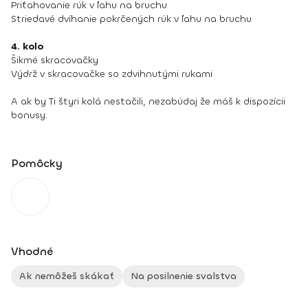
Priťahovanie rúk v ľahu na bruchu
Striedavé dvíhanie pokrčených rúk v ľahu na bruchu
4. kolo
Šikmé skracovačky
Výdrž v skracovačke so zdvihnutými rukami
A ak by Ti štyri kolá nestačili, nezabúdaj že máš k dispozícii
bonusy.
Pomôcky
Vhodné
Ak nemôžeš skákať
Na posilnenie svalstva