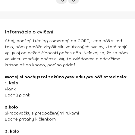
Informácie o cvičení
Ahoj, dnešný tréning zameraný na CORE, teda náš stred
tela, nám pomôže zlepšiť silu vnútorných svalov, ktoré majú
vplyv aj na bežné činnosti počas dňa. Neľakaj sa, že sa nám
vo videu zhoršuje počasie. My to zvládneme a odcvičíme
krásne až do konca, poď sa pridať!
Matej si nachystal takúto previerku pre náš stred tela:
1. kolo
Plank
Bočný plank
2.kolo
Skracovačky s predpaženými rukami
Bočné príťahy k členkom
3. kolo