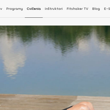
v
Programy
Cvičenia
Inštruktori
Fitshaker TV
Blog
E-