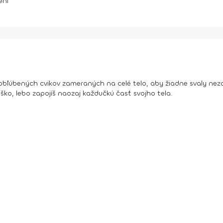
ení
bľúbených cvikov zameraných na celé telo, aby žiadne svaly nezaos
uško, lebo zapojíš naozaj každučkú časť svojho tela.