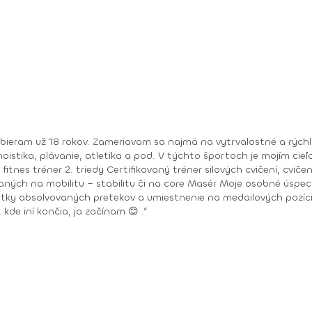
bieram už 18 rokov. Zameriavam sa najmä na vytrvalostné a rýchlo
anoistika, plávanie, atletika a pod. V týchto športoch je mojím cie
sér Moje osobné úspechy: 12x ironman 20x halfironman 20x ultramaratón
prekážkovom behu a pod. Moje osobné motto: „Tam, kde iní končia, ja začínam 😊 .“