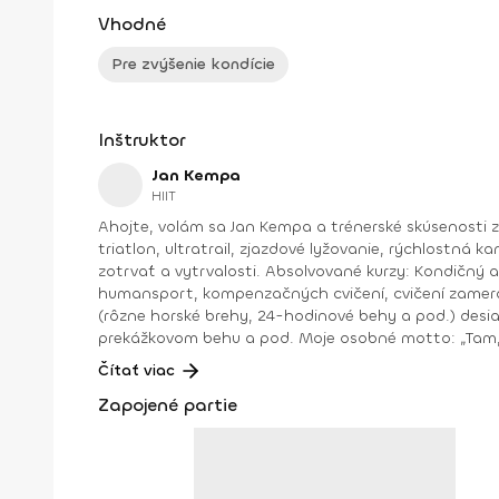
Vhodné
Pre zvýšenie kondície
Inštruktor
Jan Kempa
HIIT
Ahojte, volám sa Jan Kempa a trénerské skúsenosti z
triatlon, ultratrail, zjazdové lyžovanie, rýchlostná k
zotrvať a vytrvalosti. Absolvované kurzy: Kondičný a fitnes tréner 2. triedy Certifikovaný tréner silových cvičení, cvičení s balančnými pomôckami, TRX, flowin,
humansport, kompenzačných cvičení, cvičení zameraných na mobilitu – stabilitu či na core Ma
(rôzne horské brehy, 24-hodinové behy a pod.) desiatky absolvovaných pretekov a umiestnenie na medailových pozíciách v bežeckom lyžovaní, triatlone, plávaní, behu,
Čítať viac
Zapojené partie