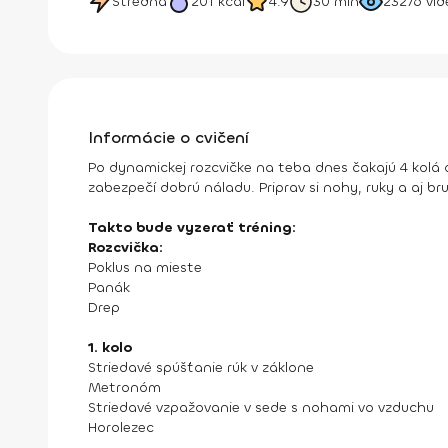
Stredná
201
kcal
4.9
30 min
23276
vid
Informácie o cvičení
Po dynamickej rozcvičke na teba dnes čakajú 4 kolá o
zabezpečí dobrú náladu. Priprav si nohy, ruky a aj br
Takto bude vyzerať tréning:
Rozcvička:
Poklus na mieste
Panák
Drep
1. kolo
Striedavé spúšťanie rúk v záklone
Metronóm
Striedavé vzpažovanie v sede s nohami vo vzduchu
Horolezec