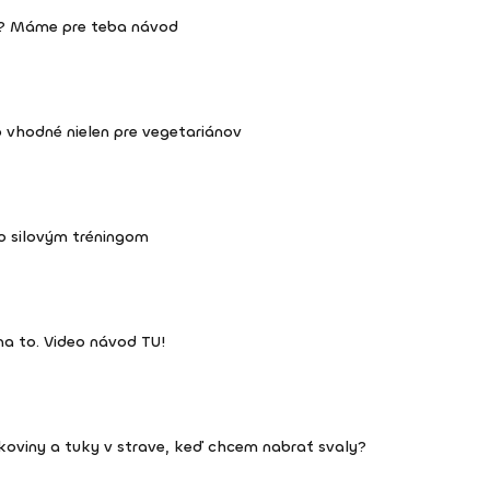
ve? Máme pre teba návod
o vhodné nielen pre vegetariánov
o silovým tréningom
 na to. Video návod TU!
lkoviny a tuky v strave, keď chcem nabrať svaly?