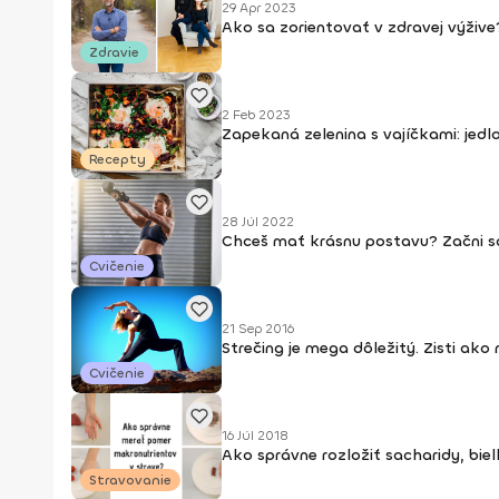
29 Apr 2023
Ako sa zorientovať v zdravej výži
Zdravie
2 Feb 2023
Zapekaná zelenina s vajíčkami: jedl
Recepty
28 Júl 2022
Chceš mať krásnu postavu? Začni s
Cvičenie
21 Sep 2016
Strečing je mega dôležitý. Zisti ako
Cvičenie
16 Júl 2018
Ako správne rozložiť sacharidy, bie
Stravovanie