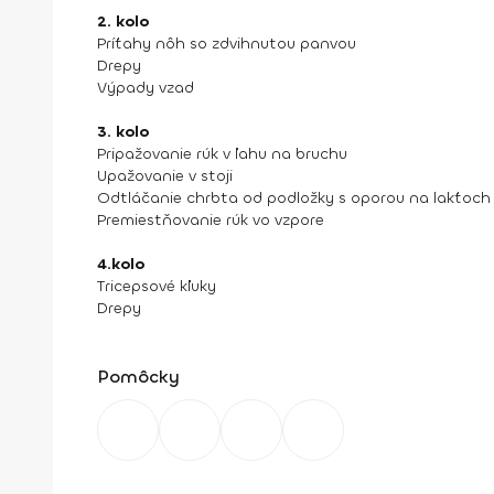
2. kolo
Príťahy nôh so zdvihnutou panvou
Drepy
Výpady vzad
3. kolo
Pripažovanie rúk v ľahu na bruchu
Upažovanie v stoji
Odtláčanie chrbta od podložky s oporou na lakťoch
Premiestňovanie rúk vo vzpore
4.kolo
Tricepsové kľuky
Drepy
Pomôcky