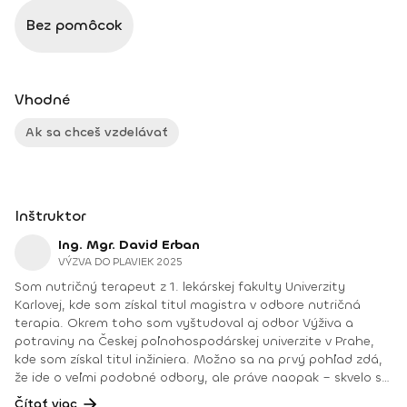
Bez pomôcok
Vhodné
Ak sa chceš vzdelávať
Inštruktor
Ing. Mgr. David Erban
VÝZVA DO PLAVIEK 2025
Som nutričný terapeut z 1. lekárskej fakulty Univerzity
Karlovej, kde som získal titul magistra v odbore nutričná
terapia. Okrem toho som vyštudoval aj odbor Výživa a
potraviny na Českej poľnohospodárskej univerzite v Prahe,
kde som získal titul inžiniera. Možno sa na prvý pohľad zdá,
že ide o veľmi podobné odbory, ale práve naopak – skvelo sa
dopĺňajú. Štúdium na 1. lekárskej fakulte mi dalo hlbší vhľad
Čítať viac