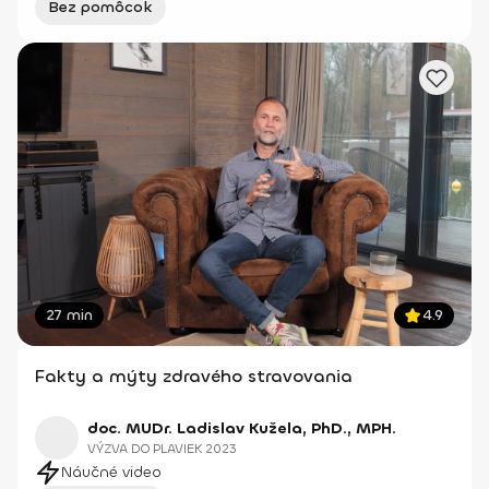
Bez pomôcok
27 min
4.9
Fakty a mýty zdravého stravovania
doc. MUDr. Ladislav Kužela, PhD., MPH.
VÝZVA DO PLAVIEK 2023
Náučné video