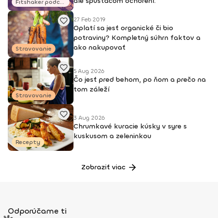
ale spúšťačom ochorení.“
Fitshaker podcasty
27 Feb 2019
Oplatí sa jesť organické či bio
potraviny? Kompletný súhrn faktov a
ako nakupovať
Stravovanie
5 Aug 2026
Čo jesť pred behom, po ňom a prečo na
tom záleží
Stravovanie
3 Aug 2026
Chrumkavé kuracie kúsky v syre s
kuskusom a zeleninkou
Recepty
Zobraziť viac
Odporúčame ti