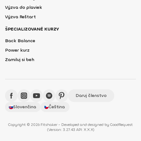
Výzva do plaviek
Výzva Reštart
ŠPECIALIZOVANÉ KURZY
Back Balance
Power kurz
Zamiluj si beh
Daruj členstvo
Slovenčina
Čeština
Copyright © 2026 Fitshaker - Developed and designed by
GoodRequest
(
Version: 3.27.43 API: X.X.X
)