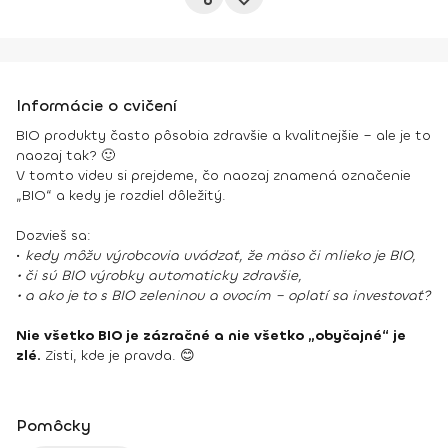
Informácie o cvičení
BIO produkty často pôsobia zdravšie a kvalitnejšie – ale je to
naozaj tak? 🙂
V tomto videu si prejdeme, čo naozaj znamená označenie
„BIO“ a kedy je rozdiel dôležitý.
Dozvieš sa:
•
kedy môžu výrobcovia uvádzať, že mäso či mlieko je BIO,
• či sú BIO výrobky automaticky zdravšie,
• a ako je to s BIO zeleninou a ovocím – oplatí sa investovať?
Nie všetko BIO je zázračné a nie všetko „obyčajné“ je
zlé.
Zisti, kde je pravda. 😊
Pomôcky