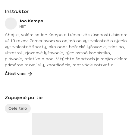
Inštruktor
Jan Kempa
HIIT
Ahojte, volám sa Jan Kempa a trénerské skúsenosti zbieram
už 18 rokov. Zameriavam sa najmä na vytrvalostné a rýchlo
vytrvalostné športy, ako napr. bežecké lyžovanie, triatlon,
ultratrail, zjazdové lyžovanie, rýchlostná kanoistika,
plávanie, atletika a pod. V týchto športoch je mojím cieľom
primárne rozvoj sily, koordinácie, motivácie zotrvať a
vytrvalosti. Absolvované kurzy: Kondičný a fitnes tréner 2.
Čítať viac
triedy Certifikovaný tréner silových cvičení, cvičení s
balančnými pomôckami, TRX, flowin, humansport,
kompenzačných cvičení, cvičení zameraných na mobilitu –
stabilitu či na core Masér Moje osobné úspechy: 12x
Zapojené partie
ironman 20x halfironman 20x ultramaratón (rôzne horské
brehy, 24-hodinové behy a pod.) desiatky absolvovaných
Celé telo
pretekov a umiestnenie na medailových pozíciách v
bežeckom lyžovaní, triatlone, plávaní, behu, prekážkovom
behu a pod. Moje osobné motto: „Tam, kde iní končia, ja
začínam 😊 .“