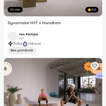
26 min
4.9
Dynamické HIIT s Honzíkom
Jan Kempa
HIIT
Ťažká
168
kcal
Bez pomôcok