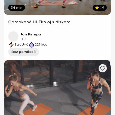
34 min
4.9
Odmakané HIITko aj s diskami
Jan Kempa
HIIT
Stredná
221
kcal
Bez pomôcok