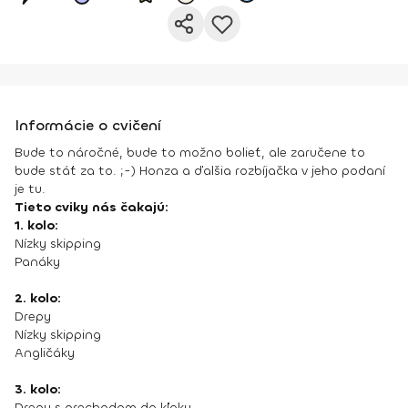
Informácie o cvičení
Bude to náročné, bude to možno bolieť, ale zaručene to
bude stáť za to. ;-) Honza a ďalšia rozbíjačka v jeho podaní
je tu.
Tieto cviky nás čakajú:
1. kolo:
Nízky skipping
Panáky
2. kolo:
Drepy
Nízky skipping
Angličáky
3. kolo:
Drepy s prechodom do kľaku