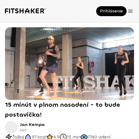
Prihlásenie
15 minút v plnom nasadení - to bude
postavička!
Jan Kempa
HIIT
Ťažká
97
kcal
4.9
15 min
7740
videní