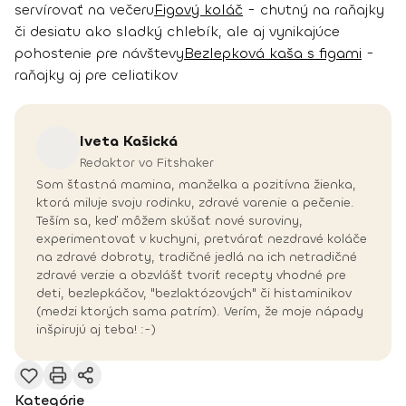
servírovať na večeru
Figový koláč
- chutný na raňajky
či desiatu ako sladký chlebík, ale aj vynikajúce
pohostenie pre návštevy
Bezlepková kaša s figami
-
raňajky aj pre celiatikov
Iveta
Kašická
Redaktor vo Fitshaker
Som šťastná mamina, manželka a pozitívna žienka,
ktorá miluje svoju rodinku, zdravé varenie a pečenie.
Teším sa, keď môžem skúšať nové suroviny,
experimentovať v kuchyni, pretvárať nezdravé koláče
na zdravé dobroty, tradičné jedlá na ich netradičné
zdravé verzie a obzvlášť tvoriť recepty vhodné pre
deti, bezlepkáčov, "bezlaktózových" či histaminikov
(medzi ktorých sama patrím). Verím, že moje nápady
inšpirujú aj teba! :-)
Kategórie