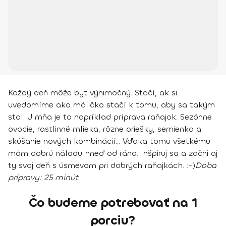
Každý deň môže byť výnimočný. Stačí, ak si
uvedomíme ako máličko stačí k tomu, aby sa takým
stal. U mňa je to napríklad príprava raňajok. Sezónne
ovocie, rastlinné mlieka, rôzne oriešky, semienka a
skúšanie nových kombinácií... Vďaka tomu všetkému
mám dobrú náladu hneď od rána. Inšpiruj sa a začni aj
ty svoj deň s úsmevom pri dobrých raňajkách. :-)
Doba
prípravy:
25 minút
Čo budeme potrebovať na 1
porciu?