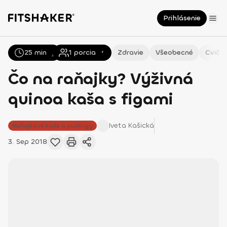
Prihlásenie
25 min
Všetky
Recepty
1
porcia
Zdravie
Všeobecné
Cvičen
Čo na raňajky? Výživná
quinoa kaša s figami
Iveta
Kašická
Raňajkové kaše a pudingy
3. Sep 2018