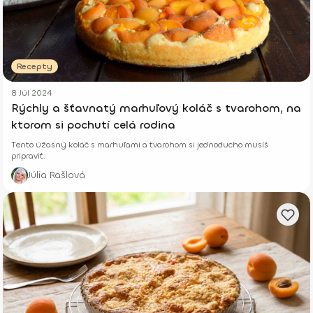
Recepty
8 Júl 2024
Rýchly a šťavnatý marhuľový koláč s tvarohom, na
ktorom si pochutí celá rodina
Tento úžasný koláč s marhuľami a tvarohom si jednoducho musíš
pripraviť.
Júlia Rašlová