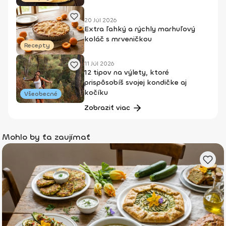
20 Júl 2026
Extra ľahký a rýchly marhuľový
koláč s mrveničkou
Recepty
11 Júl 2026
12 tipov na výlety, ktoré
prispôsobíš svojej kondičke aj
kočíku
Všeobecné
Zobraziť viac
Mohlo by ťa zaujímať