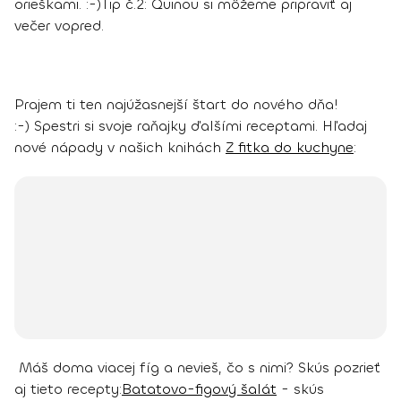
orieškami. :-)
Tip č.2:
Quinou si môžeme pripraviť aj
večer vopred.
Prajem ti ten najúžasnejší štart do nového dňa!
:-)
Spestri si svoje raňajky ďalšími receptami. Hľadaj
nové nápady v našich knihách
Z fitka do kuchyne
:
Máš doma viacej fíg a nevieš, čo s nimi? Skús pozrieť
aj tieto recepty:
Batatovo-figový šalát
- skús