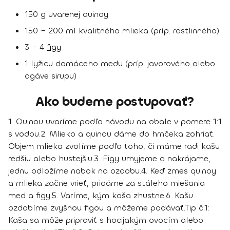
150 g uvarenej quinoy
150 – 200 ml kvalitného mlieka (príp. rastlinného)
3 – 4
figy
1 lyžicu domáceho medu (príp. javorového alebo
agáve sirupu)
Ako budeme postupovať?
1. Quinou uvaríme podľa návodu na obale v pomere 1:1
s vodou.
2. Mlieko a quinou dáme do hrnčeka zohriať.
Objem mlieka zvolíme podľa toho, či máme radi kašu
redšiu alebo hustejšiu.
3. Figy umyjeme a nakrájame,
jednu odložíme nabok na ozdobu.
4. Keď zmes quinoy
a mlieka začne vrieť, pridáme za stáleho miešania
med a figy.
5. Varíme, kým kaša zhustne.
6. Kašu
ozdobíme zvyšnou figou a môžeme podávať.
Tip č.1:
Kaša sa môže pripraviť s hocijakým ovocím alebo