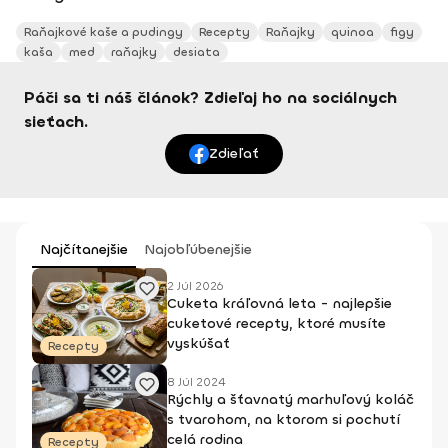
Raňajkové kaše a pudingy
Recepty
Raňajky
quinoa
figy
kaša
med
raňajky
desiata
Páči sa ti náš článok? Zdieľaj ho na sociálnych
sieťach.
Zdieľať
Najčítanejšie
Najobľúbenejšie
2 Júl 2026
Cuketa kráľovná leta - najlepšie
cuketové recepty, ktoré musíte
vyskúšať
Recepty
8 Júl 2024
Rýchly a šťavnatý marhuľový koláč
s tvarohom, na ktorom si pochutí
celá rodina
Recepty