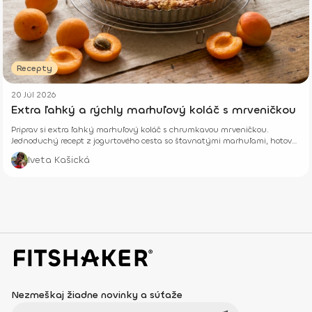
Recepty
20 Júl 2026
Extra ľahký a rýchly marhuľový koláč s mrveničkou
Priprav si extra ľahký marhuľový koláč s chrumkavou mrveničkou.
Jednoduchý recept z jogurtového cesta so šťavnatými marhuľami, hotový
z pár surovín.
Iveta Kašická
Nezmeškaj žiadne novinky a súťaže