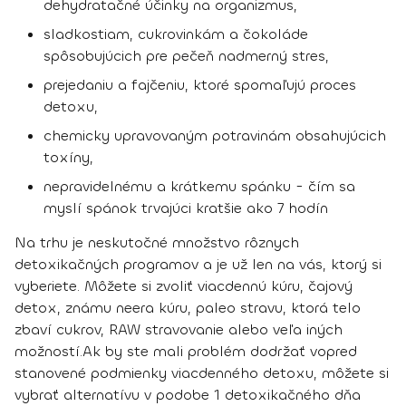
dehydratačné účinky na organizmus,
sladkostiam, cukrovinkám a čokoláde
spôsobujúcich pre pečeň nadmerný stres,
prejedaniu a fajčeniu, ktoré spomaľujú proces
detoxu,
chemicky upravovaným potravinám obsahujúcich
toxíny,
nepravidelnému a krátkemu spánku - čím sa
myslí spánok trvajúci kratšie ako 7 hodín
Na trhu je neskutočné množstvo rôznych
detoxikačných programov a je už len na vás, ktorý si
vyberiete. Môžete si zvoliť
viacdennú kúru, čajový
detox, známu neera kúru, paleo stravu, ktorá telo
zbaví cukrov, RAW stravovanie
alebo veľa iných
možností.
Ak by ste mali problém dodržať vopred
stanovené podmienky viacdenného detoxu, môžete si
vybrať alternatívu v podobe
1 detoxikačného dňa