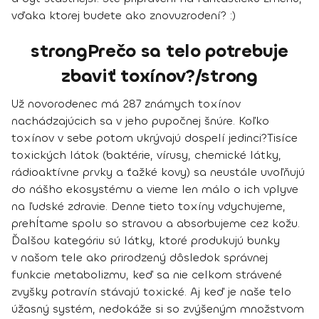
vďaka ktorej budete ako znovuzrodení? :)
strongPrečo sa telo potrebuje
zbaviť toxínov?/strong
Už novorodenec má 287 známych toxínov
nachádzajúcich sa v jeho pupočnej šnúre. Koľko
toxínov v sebe potom ukrývajú dospelí jedinci?
Tisíce
toxických látok (baktérie, vírusy, chemické látky,
rádioaktívne prvky a ťažké kovy) sa neustále uvoľňujú
do nášho ekosystému a vieme len málo o ich vplyve
na ľudské zdravie. Denne tieto toxíny vdychujeme,
prehĺtame spolu so stravou a absorbujeme cez kožu.
Ďalšou kategóriu sú látky, ktoré produkujú bunky
v našom tele ako prirodzený dôsledok správnej
funkcie metabolizmu, keď sa nie celkom strávené
zvyšky potravín stávajú toxické. Aj keď je naše telo
úžasný systém, nedokáže si so zvýšeným množstvom