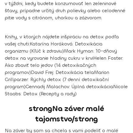
v týždni
, kedy budete konzumovať len zeleninové
šťavy, prípadne určitý druh polievky alebo celodenné
pitie vody s citrónom, uhorkou a zázvorom.
Knihy, v ktorých nájdete inšpiráciu na detox podľa
vašej chuti:
Katarína Horáková: Detoxikácia
organizmu (Kľúč k zdraviu)
Mark Hyman: 10-dňový
detox na vyrovanie hladiny cukru v krvi
Helen Foster:
Ako zbaviť telo jedov (14 detoxikačných
programov)
David Frej: Detoxikácia tela
Marion
Grillparzer: Rýchly detox (7 denní detoxikační
program)
Gennadij Malachov: Úplná detoxikácia
Nicole
Staabs: Detox (Recepty a rady)
strongNa záver malé
tajomstvo/strong
Na záver by som sa chcela s vami podeliť o malé