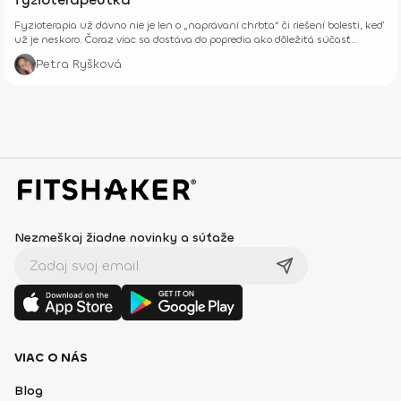
Fyzioterapia už dávno nie je len o „naprávaní chrbta“ či riešení bolesti, keď
už je neskoro. Čoraz viac sa dostáva do popredia ako dôležitá súčasť
prevencie, starostlivosti o telo aj celkového zdravia – fyzického aj
Petra Ryšková
psychického.
Nezmeškaj žiadne novinky a súťaže
VIAC O NÁS
Blog