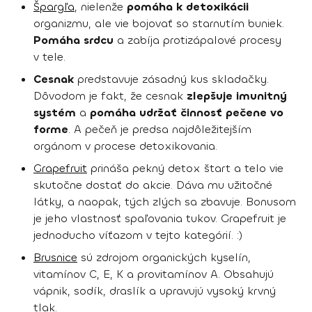
Špargľa
, nielenže
pomáha k detoxikácii
organizmu, ale vie bojovať so starnutím buniek.
Pomáha srdcu
a zabíja protizápalové procesy
v tele.
Cesnak
predstavuje zásadný kus skladačky.
Dôvodom je fakt, že cesnak
zlepšuje imunitný
systém
a
pomáha udržať činnosť pečene vo
forme
. A pečeň je predsa najdôležitejším
orgánom v procese detoxikovania.
Grapefruit
prináša pekný detox štart a telo vie
skutočne dostať do akcie. Dáva mu užitočné
látky, a naopak, tých zlých sa zbavuje. Bonusom
je jeho vlastnosť spaľovania tukov. Grapefruit je
jednoducho víťazom v tejto kategórií. :)
Brusnice
sú zdrojom organických kyselín,
vitamínov C, E, K a provitamínov A. Obsahujú
vápnik, sodík, draslík a upravujú vysoký krvný
tlak.