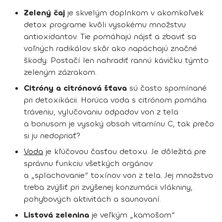
Zelený čaj
je skvelým doplnkom v akomkoľvek
detox programe kvôli vysokému množstvu
antioxidantov. Tie pomáhajú nájsť a zbaviť sa
voľných radikálov skôr ako napáchajú značné
škody. Postačí len nahradiť rannú kávičku týmto
zeleným zázrakom.
Citróny a citrónová šťava
sú často spomínané
pri detoxikácii. Horúca voda s citrónom pomáha
tráveniu, vylučovaniu odpadov von z tela
a bonusom je vysoký obsah vitamínu C, tak prečo
si ju nedopriať?
Voda
je kľúčovou časťou detoxu. Je dôležitá pre
správnu funkciu všetkých orgánov
a „splachovanie“ toxínov von z tela. Jej množstvo
treba zvýšiť pri zvýšenej konzumácii vlákniny,
pohybových aktivitách a saunovaní.
Listová zelenina
je veľkým „kamošom“