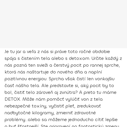
Je tu jar a veľa z nás si práve toto ročné obdobie
spája s čistením tela alebo s detoxom. Určite každý z
nás pozná ten svieži a čerstvý pocit po rannej sprche,
ktorá nás naštartuje do nového dňa a naplní
pozitívnou energiou. Sprcha však čistí len vonkajšiu
časť nášho tela. Ale predstavte si, aký pocit by to
bol, čistiť telo zároveň aj zvnútra? A preto tu máme
DETOX. Môže nám pomôcť vylúčiť von z tela
nebezpečné toxíny, vyčistiť pleť, zredukovať
nadbytočné kilogramy, zmierniť zdravotné
problémy...alebo sa môžeme jednoducho cítiť lepšie
a byť šťastnejší. Ste pripravení na fantastickú zmenu,