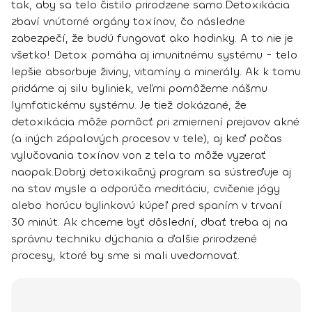
tak, aby sa telo čistilo prirodzene samo.
Detoxikácia
zbaví vnútorné orgány toxínov, čo následne
zabezpečí, že budú fungovať ako hodinky. A to nie je
všetko! Detox pomáha aj imunitnému systému - telo
lepšie absorbuje živiny, vitamíny a minerály. Ak k tomu
pridáme aj silu byliniek, veľmi pomôžeme nášmu
lymfatickému systému. Je tiež dokázané, že
detoxikácia môže pomôcť pri zmiernení prejavov akné
(a iných zápalových procesov v tele), aj keď počas
vylučovania toxínov von z tela to môže vyzerať
naopak.
Dobrý detoxikačný program
sa sústreďuje aj
na stav mysle a odporúča meditáciu, cvičenie jógy
alebo horúcu bylinkovú kúpeľ pred spaním v trvaní
30 minút. Ak chceme byť dôslední, dbať treba aj na
správnu techniku dýchania a ďalšie prirodzené
procesy, ktoré by sme si mali uvedomovať.