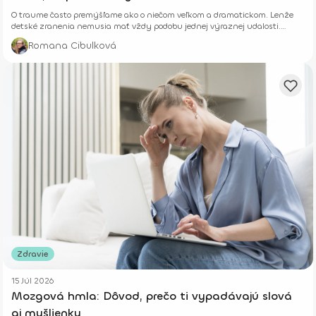
O traume často premýšľame ako o niečom veľkom a dramatickom. Lenže
detské zranenia nemusia mať vždy podobu jednej výraznej udalosti.
Niekedy rastú potichu.
Romana Cibulková
Zdravie
15 Júl 2026
Mozgová hmla: Dôvod, prečo ti vypadávajú slová
aj myšlienky