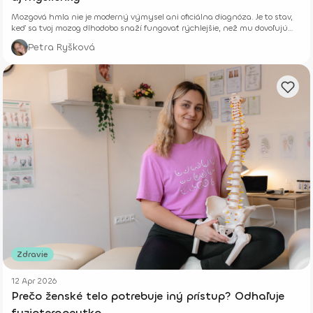
Mozgová hmla nie je moderný výmysel ani oficiálna diagnóza. Je to stav,
keď sa tvoj mozog dlhodobo snaží fungovať rýchlejšie, než mu dovoľujú
jeho biologické limity.
Petra Ryšková
Zdravie
12 Apr 2026
Prečo ženské telo potrebuje iný prístup? Odhaľuje
fyzioterapeutka