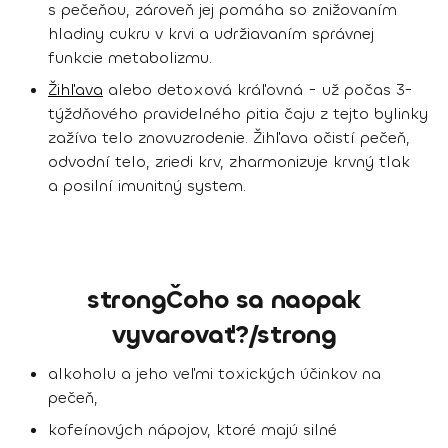
s pečeňou, zároveň jej pomáha so znižovaním
hladiny cukru v krvi a udržiavaním správnej
funkcie metabolizmu.
Žihľava
alebo detoxová kráľovná - už počas 3-
týždňového pravidelného pitia čaju z tejto bylinky
zažíva telo znovuzrodenie. Žihľava očistí pečeň,
odvodní telo, zriedi krv, zharmonizuje krvný tlak
a posilní imunitný system.
strongČoho sa naopak
vyvarovať?/strong
alkoholu a jeho veľmi toxických účinkov na
pečeň,
kofeínových nápojov, ktoré majú silné