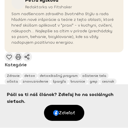
Petra
Ryšková
Redaktorka vo Fitshaker
Som nadšencom zdravého životného štýlu a rada
hľadám nové inšpirácie a teórie z tejto oblasti, ktoré
hneď skúšam aplikovať v "praxi" - v kuchyni, cvičení,
nákupoch... Najlepšie sa cítim v prírode (prechádzky
so psom, behanie, bicyklovanie), kde sa vždy
nadopujem pozitívnou energiou.
Kategórie
Zdravie
detox
detoxikačný program
očistenie tela
očista
znovuzrodenie
špargľa
brusnice
grep
cesnak
Páči sa ti náš článok? Zdieľaj ho na sociálnych
sieťach.
Zdieľať