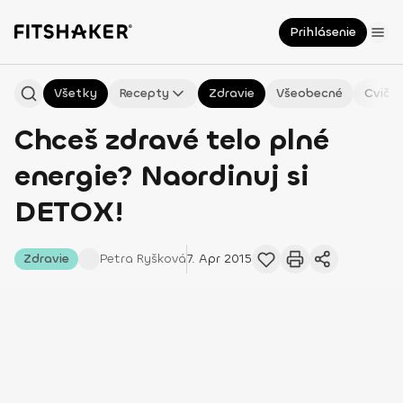
Prihlásenie
Všetky
Recepty
Zdravie
Všeobecné
Cvičen
Chceš zdravé telo plné
energie? Naordinuj si
DETOX!
Zdravie
Petra
Ryšková
7. Apr 2015