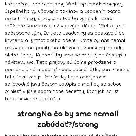
krát ročne, podľa potreby.
Medzi sprievodné prejavy
úspešného
vylučovania toxínov a usadenín
patria
bolesti hlavy, či zvýšená tvorba vyrážok, ktoré
môžeme spozorovať už v prvých dňoch. Všetko je to
spôsobené tým, že tieto usadeniny sa dostávajú do
krvného a lymfatického obehu. Určite by nás nemali
prekvapiť ani pocity nafukovania, zhoršenej nálady
alebo únavy. Pripraviť by sme sa mali aj na častejšiu
návštevu wc. Tieto prejavy sú úplne prirodzené a
pomáhajú nám dostať nebezpečné látky von z nášho
tela.
Pozitívne je, že všetky tieto nepríjemné
sprievodné javy časom ustúpia a mali by so sebou
priniesť vyššie spomínané benefity, ktorých sa už
teraz nevieme dočkať. :)
strongNa čo by sme nemali
zabúdať?/strong