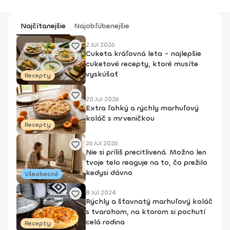
Najčítanejšie
Najobľúbenejšie
2 Júl 2026
Cuketa kráľovná leta - najlepšie
cuketové recepty, ktoré musíte
vyskúšať
Recepty
20 Júl 2026
Extra ľahký a rýchly marhuľový
koláč s mrveničkou
Recepty
26 Júl 2026
Nie si príliš precitlivená. Možno len
tvoje telo reaguje na to, čo prežilo
kedysi dávno
Všeobecné
8 Júl 2024
Rýchly a šťavnatý marhuľový koláč
s tvarohom, na ktorom si pochutí
celá rodina
Recepty