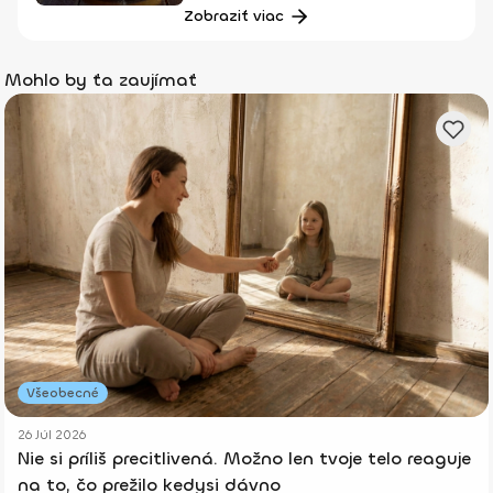
Zobraziť viac
Mohlo by ťa zaujímať
Všeobecné
26 Júl 2026
Nie si príliš precitlivená. Možno len tvoje telo reaguje
na to, čo prežilo kedysi dávno