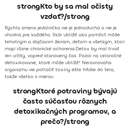
strongKto by sa mal očisty
vzdať?/strong
Rýchla zmena jedálnička nie je jednoduchá a nie je
vhodná pre každého. Skôr ublížiť ako pomôcť môže
tehotným a dojčiacim ženám, deťom a všetkým, ktorí
majú rôzne chronické ochorenia.
Detox by mal trvať
len určitý, vopred stanovený čas
. Pozor na celoročné
detoxikovanie, ktoré môže ublížiť! Nerovnováha
organizmu vie potlačiť toxíny ešte hlbšie do tela,
takže všetko s mierou.
strongKtoré potraviny bývajú
často súčasťou rôznych
detoxikačných programov, a
prečo?/strong