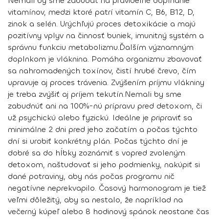
Nemali by sme zabúdať na pravidelné dopĺňanie
vitamínov, medzi ktoré patrí vitamín C, B6, B12, D,
zinok a selén. Urýchľujú proces detoxikácie a majú
pozitívny vplyv na činnosť buniek, imunitný systém a
správnu funkciu metabolizmu.
Ďalším významným
doplnkom je vláknina. Pomáha organizmu zbavovať
sa nahromadených toxínov, čistí hrubé črevo, čím
upravuje aj proces trávenia. Zvýšením príjmu vlákniny
je treba zvýšiť aj príjem tekutín.
Nemali by sme
zabudnúť ani na
100%-nú prípravu pred detoxom
, či
už psychickú alebo fyzickú. Ideálne je pripraviť sa
minimálne 2 dni pred jeho začatím a počas týchto
dní si urobiť konkrétny plán. Počas týchto dní je
dobré sa do hĺbky zoznámiť s vopred zvoleným
detoxom, naštudovať si jeho podmienky, nakúpiť si
dané potraviny, aby nás počas programu nič
negatívne neprekvapilo. Časový harmonogram je tiež
veľmi dôležitý, aby sa nestalo, že napríklad na
večerný kúpeľ alebo 8 hodinový spánok neostane čas