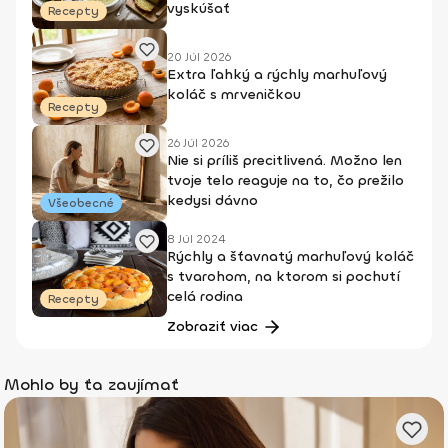
vyskúšať
Recepty
20 Júl 2026
Extra ľahký a rýchly marhuľový
koláč s mrveničkou
Recepty
26 Júl 2026
Nie si príliš precitlivená. Možno len
tvoje telo reaguje na to, čo prežilo
kedysi dávno
Všeobecné
8 Júl 2024
Rýchly a šťavnatý marhuľový koláč
s tvarohom, na ktorom si pochutí
celá rodina
Recepty
Zobraziť viac
Mohlo by ťa zaujímať