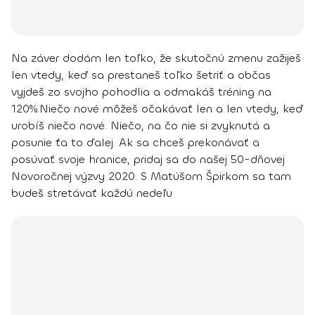
Na záver dodám len toľko, že
skutočnú zmenu zažiješ
len vtedy, keď sa prestaneš toľko šetriť a občas
vyjdeš zo svojho pohodlia a odmakáš tréning na
120%.
Niečo nové môžeš očakávať len a len vtedy, keď
urobíš niečo nové. Niečo, na čo nie si zvyknutá a
posunie ťa to ďalej.
Ak sa chceš prekonávať a
posúvať svoje hranice, pridaj sa do našej 50-dňovej
Novoročnej výzvy 2020. S Matúšom Špirkom sa tam
budeš stretávať každú nedeľu