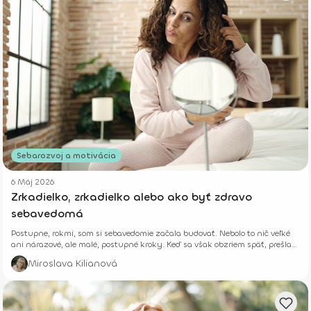
Sebarozvoj a motivácia
6 Máj 2026
Zrkadielko, zrkadielko alebo ako byť zdravo
sebavedomá
Postupne, rokmi, som si sebavedomie začala budovať. Nebolo to nič veľké
ani nárazové, ale malé, postupné kroky. Keď sa však obzriem späť, prešla
som kus cesty a naučila som sa, že drobné každodenné rozhodnutia v
Miroslava Kilianová
priebehu času prinášajú veľké výsledky.