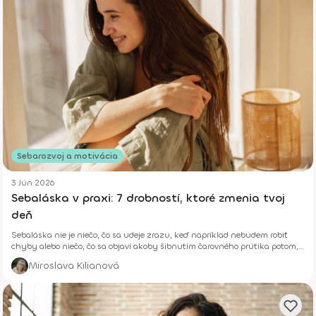
Sebarozvoj a motivácia
3 Jún 2026
Sebaláska v praxi: 7 drobností, ktoré zmenia tvoj
deň
Sebaláska nie je niečo, čo sa udeje zrazu, keď napríklad nebudem robiť
chyby alebo niečo, čo sa objaví akoby šibnutím čarovného prútika potom,
ako schudnem či zabehnem vytúžený polmaratón.
Miroslava Kilianová