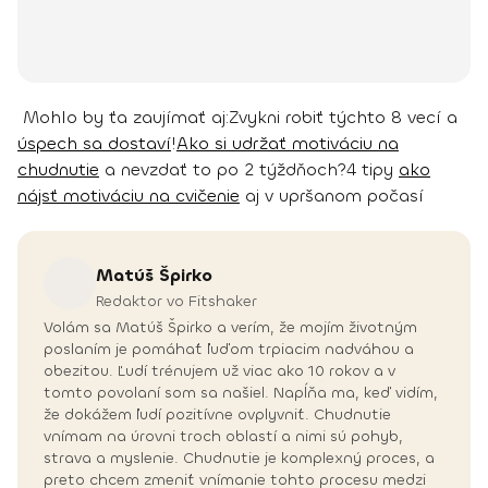
Mohlo by ťa zaujímať aj:
Zvykni robiť týchto 8 vecí a
úspech sa dostaví
!
Ako si udržať motiváciu na
chudnutie
a nevzdať to po 2 týždňoch?
4 tipy
ako
nájsť motiváciu na cvičenie
aj v upršanom počasí
Matúš
Špirko
Redaktor vo Fitshaker
Volám sa Matúš Špirko a verím, že mojím životným
poslaním je pomáhať ľuďom trpiacim nadváhou a
obezitou. Ľudí trénujem už viac ako 10 rokov a v
tomto povolaní som sa našiel. Napĺňa ma, keď vidím,
že dokážem ľudí pozitívne ovplyvniť. Chudnutie
vnímam na úrovni troch oblastí a nimi sú pohyb,
strava a myslenie. Chudnutie je komplexný proces, a
preto chcem zmeniť vnímanie tohto procesu medzi