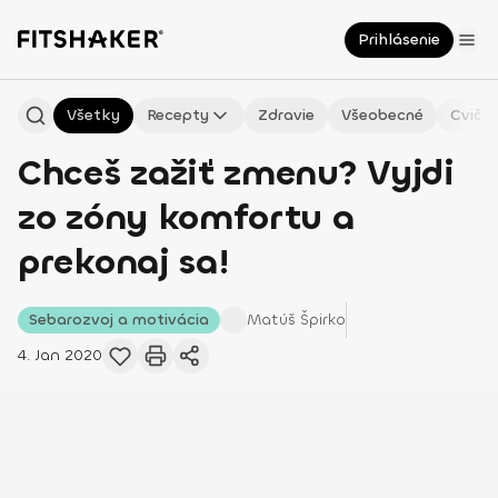
Prihlásenie
Všetky
Recepty
Zdravie
Všeobecné
Cvičen
Chceš zažiť zmenu? Vyjdi
zo zóny komfortu a
prekonaj sa!
Sebarozvoj a motivácia
Matúš
Špirko
4. Jan 2020