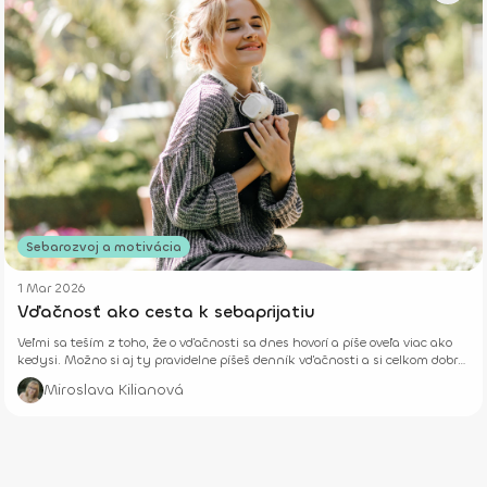
Sebarozvoj a motivácia
1 Mar 2026
Vďačnosť ako cesta k sebaprijatiu
Veľmi sa teším z toho, že o vďačnosti sa dnes hovorí a píše oveľa viac ako
kedysi. Možno si aj ty pravidelne píšeš denník vďačnosti a si celkom dobre
vytrénovaná na to, aby si si počas každého jedného dňa všímala to pekné
Miroslava Kilianová
a dobré okolo seba.