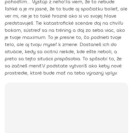
pohodlím.... Vystúp z neho!
Ja viem, že to nebude
ľahké a je mi jasné, že to bude aj spočiatku bolieť, ale
ver mi,
nie je to také hrozné ako si vo svojej hlave
predstavuješ
. Tie katastrofické scenáre daj na chvíľu
bokom, sústreď sa na tréning a daj zo seba viac, ako
je tvoje maximum. To je presne to, čo podnieti tvoje
telo, ale aj tvoju myseľ k zmene. Dostaneš ich do
situácie, kedy sa ocitnú niekde, kde ešte neboli, a
preto sa tejto situácii prispôsobia.
To spôsobí to, že
sa začneš meniť.
V podstate vytvoríš ako keby nové
prostredie, ktoré bude mať na teba výrazný vplyv.