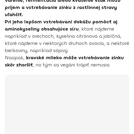
Varenie, fermentácia alebo kvasenie však môžu
príjem a vstrebávanie zinku z rastlinnej stravy
uľahčiť.
Pri jeho lepšom vstrebávaní dokážu pomôcť aj
aminokyseliny obsahujúce síru
, ktoré nájdeme
napríklad v orechoch, kyselina citrónová a jablčná,
ktoré nájdeme v niektorých druhoch ovocia, a niektoré
bielkoviny, napríklad sójový.
Naopak,
kravské mlieko môže vstrebávanie zinku
skôr zhoršiť
, no tým sa vegáni trápiť nemusia.