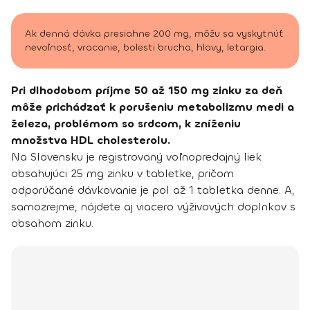
Ak denná dávka presiahne 200 mg, môžu sa vyskytnúť
nevoľnosť, vracanie, bolesti brucha, hlavy, letargia.
Pri dlhodobom príjme 50 až 150 mg zinku za deň
môže prichádzať k porušeniu metabolizmu medi a
železa, problémom so srdcom, k zníženiu
množstva HDL cholesterolu.
Na Slovensku je registrovaný voľnopredajný liek
obsahujúci 25 mg zinku v tabletke, pričom
odporúčané dávkovanie je pol až 1 tabletka denne. A,
samozrejme, nájdete aj viacero výživových doplnkov s
obsahom zinku.