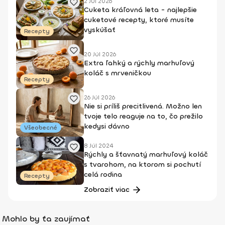
2 Júl 2026
Cuketa kráľovná leta - najlepšie
cuketové recepty, ktoré musíte
vyskúšať
Recepty
20 Júl 2026
Extra ľahký a rýchly marhuľový
koláč s mrveničkou
Recepty
26 Júl 2026
Nie si príliš precitlivená. Možno len
tvoje telo reaguje na to, čo prežilo
kedysi dávno
Všeobecné
8 Júl 2024
Rýchly a šťavnatý marhuľový koláč
s tvarohom, na ktorom si pochutí
celá rodina
Recepty
Zobraziť viac
Mohlo by ťa zaujímať