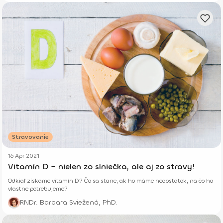
Stravovanie
16 Apr 2021
Vitamín D − nielen zo slniečka, ale aj zo stravy!
Odkiaľ získame vitamín D? Čo sa stane, ak ho máme nedostatok, na čo ho
vlastne potrebujeme?
RNDr. Barbara Sviežená, PhD.