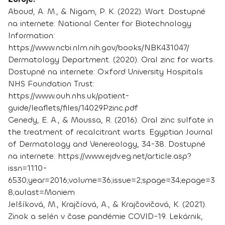
Aboud, A. M., & Nigam, P. K. (2022). Wart. Dostupné
na internete: National Center for Biotechnology
Information:
https://www.ncbi.nlm.nih.gov/books/NBK431047/
Dermatology Department. (2020). Oral zinc for warts.
Dostupné na internete: Oxford University Hospitals
NHS Foundation Trust:
https://www.ouh.nhs.uk/patient-
guide/leaflets/files/14029Pzinc.pdf
Genedy, E. A., & Moussa, R. (2016). Oral zinc sulfate in
the treatment of recalcitrant warts. Egyptian Journal
of Dermatology and Venereology, 34-38. Dostupné
na internete: https://www.ejdv.eg.net/article.asp?
issn=1110-
6530;year=2016;volume=36;issue=2;spage=34;epage=3
8;aulast=Moniem
Jelšíková, M., Krajčíová, A., & Krajčovičová, K. (2021).
Zinok a selén v čase pandémie COVID-19. Lekárnik,