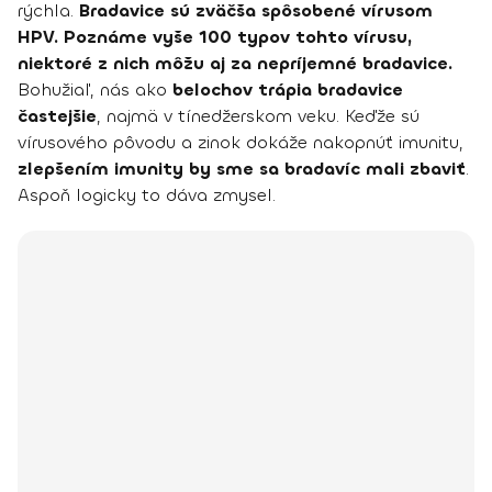
rýchla.
Bradavice sú zväčša spôsobené vírusom
HPV. Poznáme vyše 100 typov tohto vírusu,
niektoré z nich môžu aj za nepríjemné bradavice.
Bohužiaľ, nás ako
belochov trápia bradavice
častejšie
, najmä v tínedžerskom veku. Keďže sú
vírusového pôvodu a zinok dokáže nakopnúť imunitu,
zlepšením imunity by sme sa bradavíc mali zbaviť
.
Aspoň logicky to dáva zmysel.