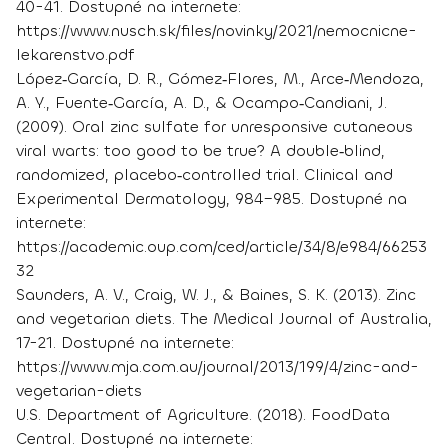
40-41. Dostupné na internete:
https://www.nusch.sk/files/novinky/2021/nemocnicne-
lekarenstvo.pdf
López‐García, D. R., Gómez‐Flores, M., Arce‐Mendoza,
A. Y., Fuente‐García, A. D., & Ocampo‐Candiani, J.
(2009). Oral zinc sulfate for unresponsive cutaneous
viral warts: too good to be true? A double‐blind,
randomized, placebo‐controlled trial. Clinical and
Experimental Dermatology, 984–985. Dostupné na
internete:
https://academic.oup.com/ced/article/34/8/e984/66253
32
Saunders, A. V., Craig, W. J., & Baines, S. K. (2013). Zinc
and vegetarian diets. The Medical Journal of Australia,
17-21. Dostupné na internete:
https://www.mja.com.au/journal/2013/199/4/zinc-and-
vegetarian-diets
U.S. Department of Agriculture. (2018). FoodData
Central. Dostupné na internete: