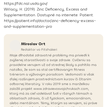
https://fdc.nal.usda.gov/
Willacy, H. (2019). Zinc Deficiency, Excess and
Supplementation. Dostupné na internete: Patient:
https://patient.info/doctor/zinc-deficiency-excess-
and-supplementation-pro
Miroslav
Ort
Redaktor vo Fitshakeri
Moje dlhodobé zdravotné problémy ma priviedli k
zvýšenej starostlivosti o svoje zdravie. Cvičeniu sa
pravidelne venujem už od strednej školy a pohltilo ma
natoľko, že som sa stal certifikovaným fitness
trénerom a výživovým poradcom. Vedomosti si však
ďalej rozširujem prostredníctvom kurzov či čítaním
odbornej literatúry. V roku 2019 sme s manželkou
založili projekt www.zdravievosvojichrukach.com,
ktorý má za cieľ vzdelávať ľudí v rôznych témach a
oblastiach zdravia, či už fyzickom, emocionálnom,
alebo mentálnom. Témy, ktorým sa venujem, sú práve