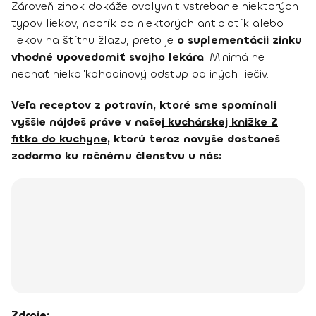
Zároveň zinok dokáže ovplyvniť vstrebanie niektorých
typov liekov, napríklad niektorých antibiotík alebo
liekov na štítnu žľazu, preto je
o suplementácii zinku
vhodné upovedomiť svojho lekára
. Minimálne
nechať niekoľkohodinový odstup od iných liečiv.
Veľa receptov z potravín, ktoré sme spomínali
vyššie nájdeš práve v našej
kuchárskej knižke Z
fitka do kuchyne
, ktorú teraz navyše dostaneš
zadarmo ku ročnému členstvu u nás:
Zdroje: