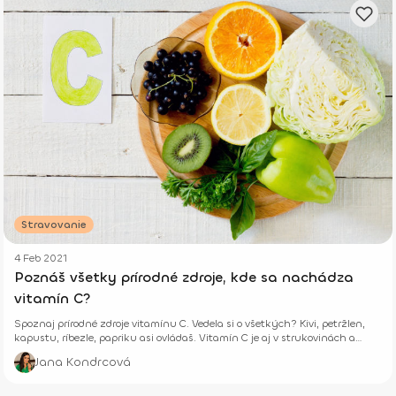
Stravovanie
4 Feb 2021
Poznáš všetky prírodné zdroje, kde sa nachádza
vitamín C?
Spoznaj prírodné zdroje vitamínu C. Vedela si o všetkých? Kivi, petržlen,
kapustu, ríbezle, papriku asi ovládaš. Vitamín C je aj v strukovinách a
orechoch!
Jana Kondrcová