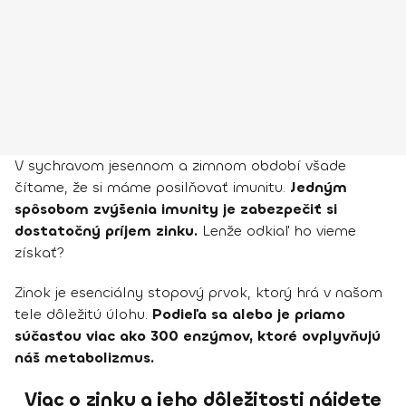
V sychravom jesennom a zimnom období všade
čítame, že si máme posilňovať imunitu.
Jedným
spôsobom zvýšenia imunity je zabezpečiť si
dostatočný príjem zinku.
Lenže odkiaľ ho vieme
získať?
Zinok je esenciálny stopový prvok, ktorý hrá v našom
tele dôležitú úlohu.
Podieľa sa alebo je priamo
súčasťou viac ako 300 enzýmov, ktoré ovplyvňujú
náš metabolizmus.
Viac o zinku a jeho dôležitosti nájdete