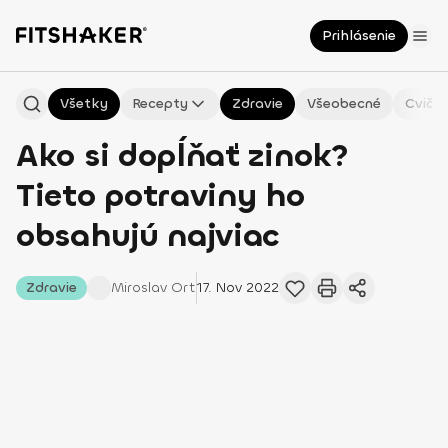
Prihlásenie
Všetky
Recepty
Zdravie
Všeobecné
Cvičen
Ako si dopĺňať zinok?
Tieto potraviny ho
obsahujú najviac
Zdravie
Miroslav
Ort
17. Nov 2022