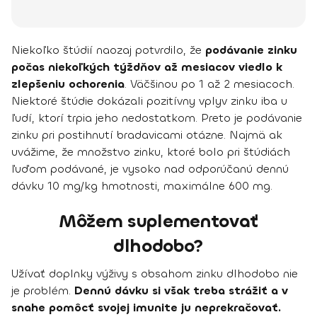
Niekoľko štúdií naozaj potvrdilo, že
podávanie zinku
počas niekoľkých týždňov až mesiacov viedlo k
zlepšeniu ochorenia
. Väčšinou po 1 až 2 mesiacoch.
Niektoré štúdie dokázali pozitívny vplyv zinku iba u
ľudí, ktorí trpia jeho nedostatkom. Preto je podávanie
zinku pri postihnutí bradavicami otázne. Najmä ak
uvážime, že množstvo zinku, ktoré bolo pri štúdiách
ľuďom podávané, je vysoko nad odporúčanú dennú
dávku 10 mg/kg hmotnosti, maximálne 600 mg.
Môžem suplementovať
dlhodobo?
Užívať doplnky výživy s obsahom zinku dlhodobo nie
je problém.
Dennú dávku si však treba strážiť a v
snahe pomôcť svojej imunite ju neprekračovať.