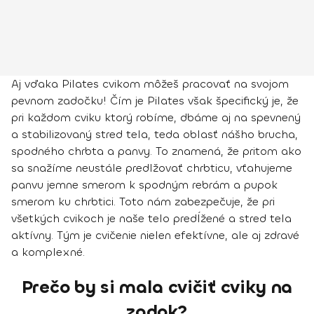
Aj vďaka Pilates cvikom môžeš pracovať na svojom
pevnom zadočku! Čím je Pilates však špecifický je, že
pri každom cviku ktorý robíme, dbáme aj na spevnený
a stabilizovaný stred tela, teda oblasť nášho brucha,
spodného chrbta a panvy. To znamená, že pritom ako
sa snažíme neustále predlžovať chrbticu, vťahujeme
panvu jemne smerom k spodným rebrám a pupok
smerom ku chrbtici. Toto nám zabezpečuje, že pri
všetkých cvikoch je naše telo predĺžené a stred tela
aktívny. Tým je
cvičenie
nielen
efektívne
, ale aj
zdravé
a komplexné
.
Prečo by si mala cvičiť cviky na
zadok?