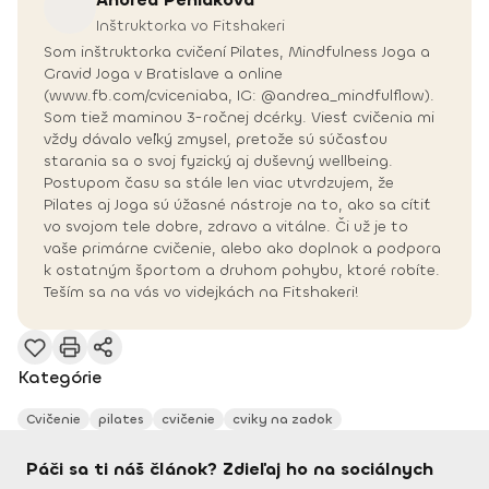
Inštruktorka vo Fitshakeri
Som inštruktorka cvičení Pilates, Mindfulness Joga a
Gravid Joga v Bratislave a online
(www.fb.com/cviceniaba, IG: @andrea_mindfulflow).
Som tiež maminou 3-ročnej dcérky. Viesť cvičenia mi
vždy dávalo veľký zmysel, pretože sú súčasťou
starania sa o svoj fyzický aj duševný wellbeing.
Postupom času sa stále len viac utvrdzujem, že
Pilates aj Joga sú úžasné nástroje na to, ako sa cítiť
vo svojom tele dobre, zdravo a vitálne. Či už je to
vaše primárne cvičenie, alebo ako doplnok a podpora
k ostatným športom a druhom pohybu, ktoré robíte.
Teším sa na vás vo videjkách na Fitshakeri!
Kategórie
Cvičenie
pilates
cvičenie
cviky na zadok
Páči sa ti náš článok? Zdieľaj ho na sociálnych