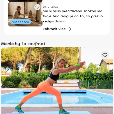
26 Júl 2026
Nie si príliš precitlivená. Možno len
tvoje telo reaguje na to, čo prežilo
kedysi dávno
Všeobecné
Zobraziť viac
Mohlo by ťa zaujímať