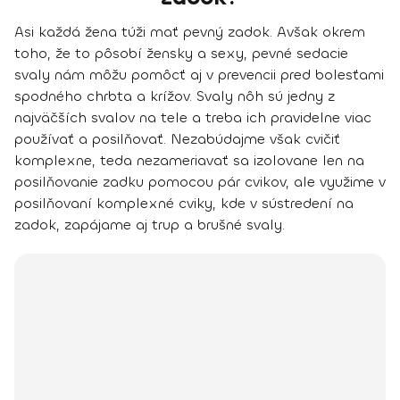
Asi každá žena túži mať pevný zadok. Avšak okrem
toho, že to pôsobí žensky a sexy, pevné sedacie
svaly nám môžu pomôcť aj v prevencii pred bolesťami
spodného chrbta a krížov. Svaly nôh sú jedny z
najväčších svalov na tele a treba ich pravidelne viac
používať a posilňovať. Nezabúdajme však cvičiť
komplexne, teda nezameriavať sa izolovane len na
posilňovanie zadku pomocou pár cvikov, ale využime v
posilňovaní komplexné cviky, kde v sústredení na
zadok, zapájame aj trup a brušné svaly.