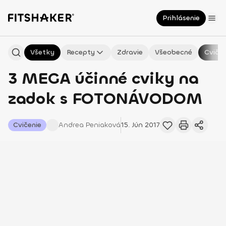
Prihlásenie
Všetky
Recepty
Zdravie
Všeobecné
Cvičen
3 MEGA účinné cviky na
zadok s FOTONÁVODOM
Cvičenie
Andrea
Peniaková
15. Jún 2017