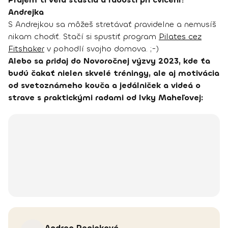
Andrejka
S Andrejkou sa môžeš stretávať pravidelne a nemusíš
nikam chodiť. Stačí si spustiť program
Pilates cez
Fitshaker
v pohodlí svojho domova. ;-)
Alebo sa pridaj do Novoročnej výzvy 2023, kde ťa
budú čakať nielen skvelé tréningy, ale aj motivácia
od svetoznámeho kouča a jedálniček a videá o
strave s praktickými radami od Ivky Maheľovej:
Andrea
Peniaková