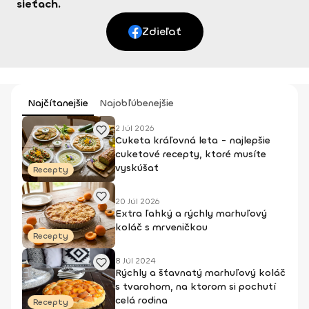
sieťach.
Zdieľať
Najčítanejšie
Najobľúbenejšie
2 Júl 2026
Cuketa kráľovná leta - najlepšie
cuketové recepty, ktoré musíte
vyskúšať
Recepty
20 Júl 2026
Extra ľahký a rýchly marhuľový
koláč s mrveničkou
Recepty
8 Júl 2024
Rýchly a šťavnatý marhuľový koláč
s tvarohom, na ktorom si pochutí
celá rodina
Recepty