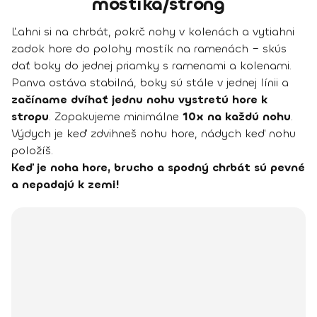
mostíka/strong
Ľahni si na chrbát, pokrč nohy v kolenách a vytiahni
zadok hore do polohy mostík na ramenách – skús
dať boky do jednej priamky s ramenami a kolenami.
Panva ostáva stabilná, boky sú stále v jednej línii a
začíname dvíhať jednu nohu vystretú hore k
stropu
. Zopakujeme minimálne
10x na každú nohu
.
Výdych je keď zdvihneš nohu hore, nádych keď nohu
položíš.
Keď je noha hore, brucho a spodný chrbát sú pevné
a nepadajú k zemi!