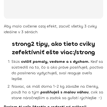
Aby malo cvičenie ozaj efekt, zacvič všetky 3 cviky
ideálne v 3 sériách.
strong2 tipy, ako tieto cviky
zefektívniť ešte viac:/strong
Skús
cvičiť pomaly, vedome a s dychom.
Keď sa
sústredíš na to, čo a ako práve posilňuješ, poctivo
do posilnenia vydychuješ, sval reaguje oveľa
lepšie.
Naviac, ak máš doma 1-2 kg závažie na členky,
použi ho a tým
posilňuješ s malou váhou
, cvik sa
stane náročnejším a zadok sa guľatí rýchlejšie :-)
Prajem ti veľa šťastia a radosti pri cvičení!