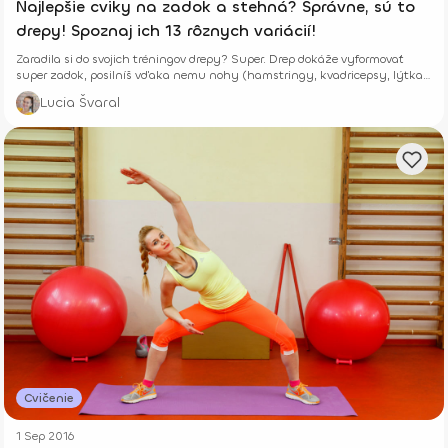
Najlepšie cviky na zadok a stehná? Správne, sú to
drepy! Spoznaj ich 13 rôznych variácií!
Zaradila si do svojich tréningov drepy? Super. Drep dokáže vyformovať
super zadok, posilníš vďaka nemu nohy (hamstringy, kvadricepsy, lýtka)
i brušné svaly.
Lucia Švaral
Cvičenie
1 Sep 2016