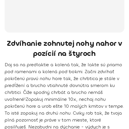
Zdvíhanie zohnutej nohy nahor v
pozícií na štyroch
Daj sa na predlaktie a kolená tak, že lakte sú priamo
pod ramenami a kolená pod bokmi.
Začni zdvíhať
pokrčenú pravú nohu hore
tak, že chrbtica je stále v
predĺžení a brucho vtiahnuté dovnútra smerom ku
chrbtici. Čiže spodný chrbát a brucho nemáš
uvoľnené!
Zopakuj minimálne 10x
, nechaj nohu
pokrčenú hore a urob ešte 10 malých kmitov v tempe.
To isté zopakuj na druhú nohu. Cviky rob tak, že tvoja
plná pozornosť je práve v tom mieste, ktoré
posilňuješ. Nezabudni na dýchanie - výdych je s