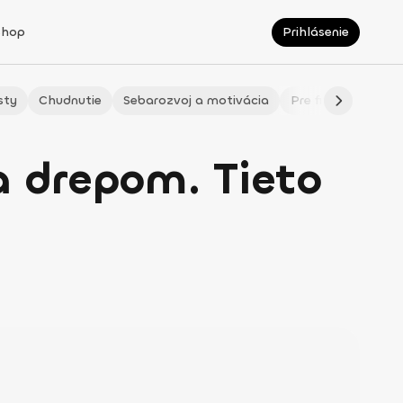
Shop
Prihlásenie
sty
Chudnutie
Sebarozvoj a motivácia
Pre fitmaminky
a drepom. Tieto