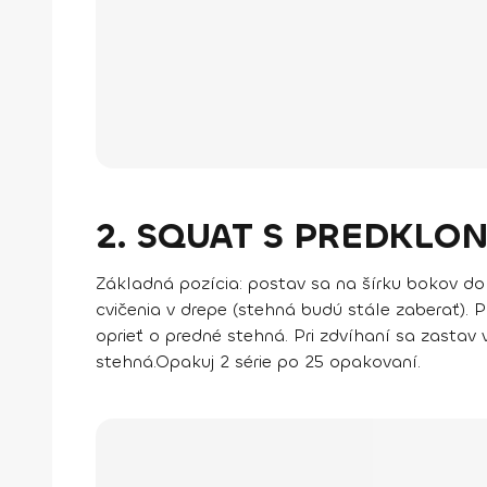
2. SQUAT S PREDKLO
Základná pozícia
: postav sa na šírku bokov d
cvičenia v drepe (stehná budú stále zaberať). 
oprieť o predné stehná. Pri zdvíhaní sa zastav
stehná.
Opakuj 2 série po 25 opakovaní.