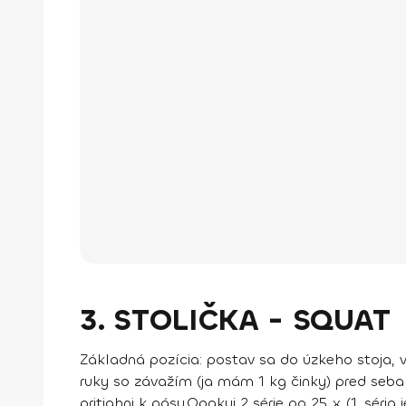
3. STOLIČKA - SQUAT
Základná pozícia
: postav sa do úzkeho stoja, v
ruky so závažím (ja mám 1 kg činky) pred seba 
pritiahni k pásu.
Opakuj 2 série po 25 x
(1. séria 