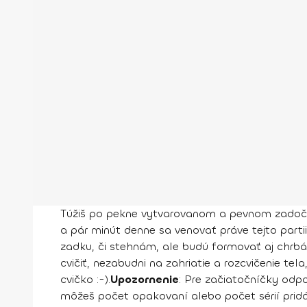
Túžiš po pekne vytvarovanom a pevnom zadočku
a pár minút denne sa venovať práve tejto parti
zadku, či stehnám, ale budú formovať aj chrbát
cvičiť, nezabudni na zahriatie a rozcvičenie tel
cvičko :-).
Upozornenie
: Pre začiatočníčky odpo
môžeš počet opakovaní alebo počet sérií pridá