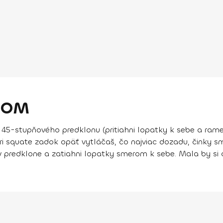
NOM
o 45-stupňového predklonu (pritiahni lopatky k sebe a ram
Pri squate zadok opäť vytláčaš, čo najviac dozadu, činky 
 v predklone a zatiahni lopatky smerom k sebe. Mala by si