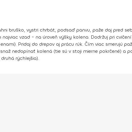
tiahni bruško, vystri chrbát, podsaď panvu, paže daj pred s
o najviac vzad - na úroveň výšky kolena. Dodržuj pri cvičen
ami). Pridaj do drepov aj prácu rúk. Čím viac smerujú paž
 snaž nedopínať kolená (tie sú v stoji mierne pokrčené) a p
 druhá rýchlejšia).