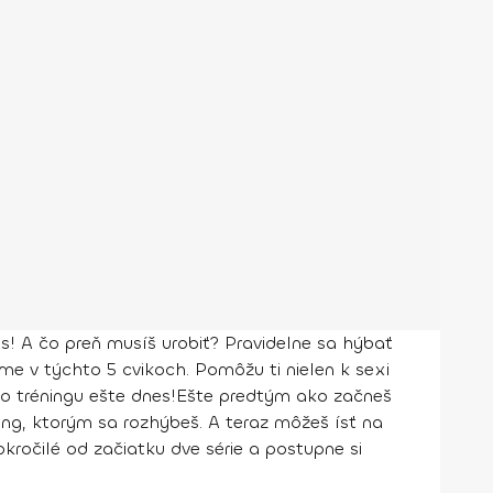
 A čo preň musíš urobiť? Pravidelne sa hýbať
me v týchto 5 cvikoch. Pomôžu ti nielen k sexi
hto tréningu ešte dnes!Ešte predtým ako začneš
ečing, ktorým sa rozhýbeš. A teraz môžeš ísť na
okročilé od začiatku dve série a postupne si