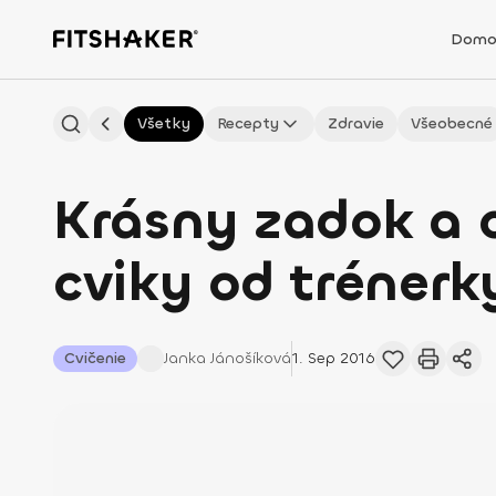
Domo
Všetky
Recepty
Zdravie
Všeobecné
Krásny zadok a 
cviky od trénerky
Cvičenie
Janka
Jánošíková
1. Sep 2016