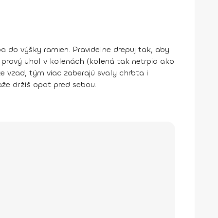
eba do výšky ramien. Pravidelne drepuj tak, aby
í pravý uhol v kolenách (kolená tak netrpia ako
e vzad, tým viac zaberajú svaly chrbta i
aže držíš opäť pred sebou.