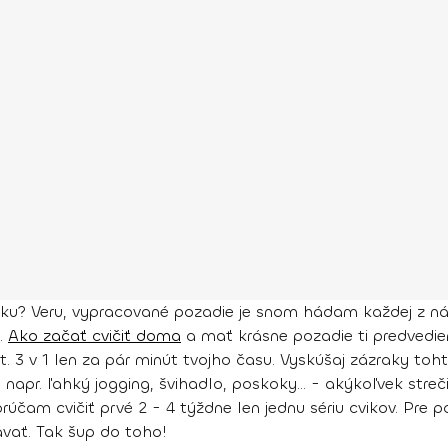
? Veru, vypracované pozadie je snom hádam každej z nás!
i.
Ako začať cvičiť doma
a mať krásne pozadie ti predvedie
. 3 v 1 len za pár minút tvojho času. Vyskúšaj zázraky to
a, napr. ľahký jogging, švihadlo, poskoky... - akýkoľvek str
rúčam cvičiť prvé 2 - 4 týždne len jednu sériu cvikov. Pre p
vať. Tak šup do toho!