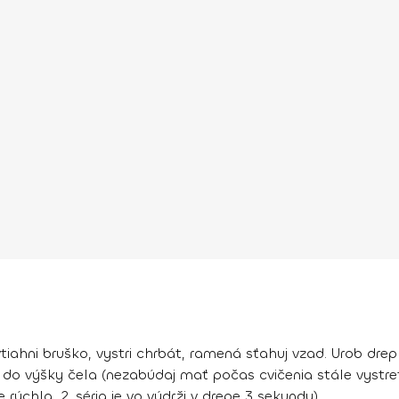
tiahni bruško, vystri chrbát, ramená sťahuj vzad. Urob drep 
do výšky čela (nezabúdaj mať počas cvičenia stále vystret
je rýchla, 2. séria je vo výdrži v drepe 3 sekundy).