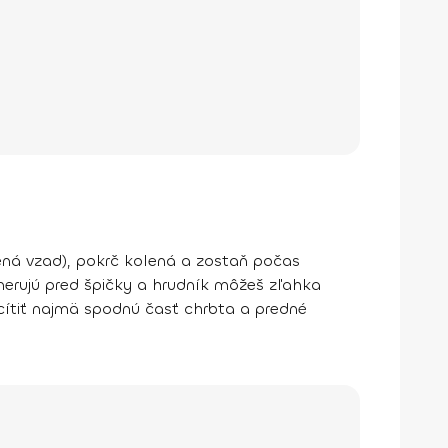
ená vzad), pokrč kolená a zostaň počas
smerujú pred špičky a hrudník môžeš zľahka
 cítiť najmä spodnú časť chrbta a predné