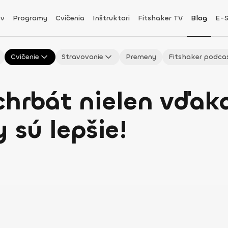
v
Programy
Cvičenia
Inštruktori
Fitshaker TV
Blog
E-
Cvičenie
Stravovanie
Premeny
Fitshaker podca
chrbát nielen vďak
 sú lepšie!