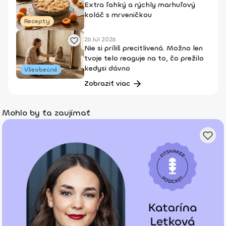
Extra ľahký a rýchly marhuľový
koláč s mrveničkou
Recepty
26 Júl 2026
Nie si príliš precitlivená. Možno len
tvoje telo reaguje na to, čo prežilo
kedysi dávno
Všeobecné
Zobraziť viac
Mohlo by ťa zaujímať