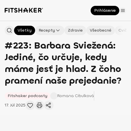
Prihlásenie
Všetky
Recepty
Zdravie
Všeobecné
Cvičen
#223: Barbara Sviežená:
Jediné, čo určuje, kedy
máme jesť je hlad. Z čoho
pramení naše prejedanie?
Fitshaker podcasty
Romana
Cibulková
17. Júl 2025