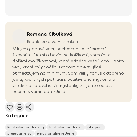
Romana
Cibulková
Redaktorka vo Fitshakeri
Milujem poctivé veci, nechávam sa inšpirovať
šikovnými ľuďmi a bavím sa knižkami, varením a
ďalšími maličkosťami, ktoré prináša každý deň. Robím
veci, ktoré mi prinášajú radosť a tie zvyšné
obmedzujem na minimum. Som veľký fanúšik dobrého
jedla, kvalitných potravín, pozitívneho myslenia a
všetkého zdravého. A myšlienky z týchto oblastí
budem s vami rada zdieľať.
Kategórie
Fitshaker podcasty
fitshaker podcast
ako jesť
prejedanie sa
emocionálne jedenie