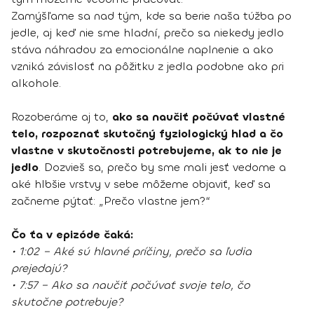
Zamýšľame sa nad tým, kde sa berie naša túžba po
jedle, aj keď nie sme hladní, prečo sa niekedy jedlo
stáva náhradou za emocionálne naplnenie a ako
vzniká závislosť na pôžitku z jedla podobne ako pri
alkohole.
Rozoberáme aj to,
ako sa naučiť počúvať vlastné
telo, rozpoznať skutočný fyziologický hlad a čo
vlastne v skutočnosti potrebujeme, ak to nie je
jedlo
. Dozvieš sa, prečo by sme mali jesť vedome a
aké hlbšie vrstvy v sebe môžeme objaviť, keď sa
začneme pýtať: „Prečo vlastne jem?“
Čo ťa v epizóde čaká:
• 1:02 – Aké sú hlavné príčiny, prečo sa ľudia
prejedajú?
• 7:57 – Ako sa naučiť počúvať svoje telo, čo
skutočne potrebuje?