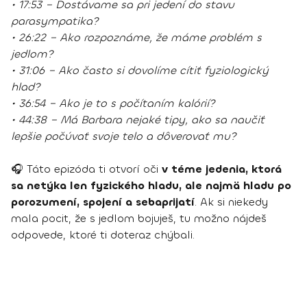
• 17:53 – Dostávame sa pri jedení do stavu
parasympatika?
• 26:22 – Ako rozpoznáme, že máme problém s
jedlom?
• 31:06 – Ako často si dovolíme cítiť fyziologický
hlad?
• 36:54 – Ako je to s počítaním kalórií?
• 44:38 – Má Barbara nejaké tipy, ako sa naučiť
lepšie počúvať svoje telo a dôverovať mu?
🎧 Táto epizóda ti otvorí oči
v téme jedenia, ktorá
sa netýka len fyzického hladu, ale najmä hladu po
porozumení, spojení a sebaprijatí
. Ak si niekedy
mala pocit, že s jedlom bojuješ, tu možno nájdeš
odpovede, ktoré ti doteraz chýbali.