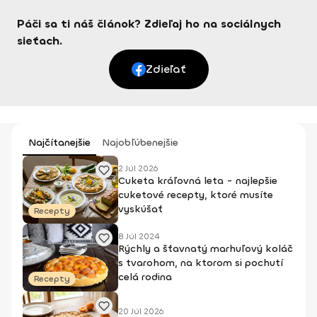
Páči sa ti náš článok? Zdieľaj ho na sociálnych
sieťach.
Zdieľať
Najčítanejšie
Najobľúbenejšie
2 Júl 2026
Cuketa kráľovná leta - najlepšie
cuketové recepty, ktoré musíte
vyskúšať
Recepty
8 Júl 2024
Rýchly a šťavnatý marhuľový koláč
s tvarohom, na ktorom si pochutí
celá rodina
Recepty
20 Júl 2026