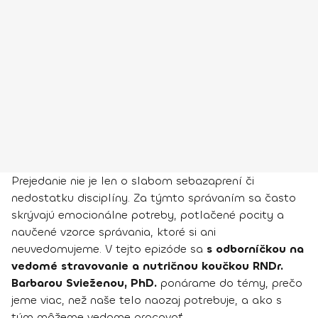
Prejedanie nie je len o slabom sebazaprení či
nedostatku disciplíny. Za týmto správaním sa často
skrývajú emocionálne potreby, potlačené pocity a
naučené vzorce správania, ktoré si ani
neuvedomujeme. V tejto epizóde sa
s odborníčkou na
vedomé stravovanie a nutričnou koučkou RNDr.
Barbarou Svieženou, PhD.
ponárame do témy, prečo
jeme viac, než naše telo naozaj potrebuje, a ako s
tým môžeme vedome pracovať.