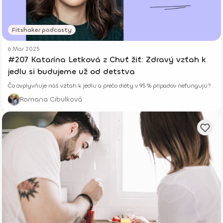
Fitshaker podcasty
6 Mar 2025
#207 Katarína Letková z Chuť žiť: Zdravý vzťah k
jedlu si budujeme už od detstva
Čo ovplyvňuje náš vzťah k jedlu a prečo diéty v 95 % prípadov nefungujú?
Romana Cibulková