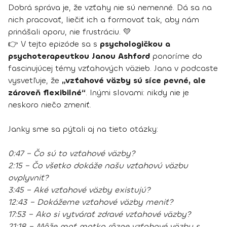
Dobrá správa je, že vzťahy nie sú nemenné. Dá sa na
nich pracovať, liečiť ich a formovať tak, aby nám
prinášali oporu, nie frustráciu. 💛
👉 V tejto epizóde sa s
psychologičkou a
psychoterapeutkou Janou Ashford
ponoríme do
fascinujúcej témy vzťahových väzieb. Jana v podcaste
vysvetľuje, že
„vzťahové väzby sú síce pevné, ale
zároveň flexibilné“
. Inými slovami: nikdy nie je
neskoro niečo zmeniť.
Janky sme sa pýtali aj na tieto otázky:
0:47 – Čo sú to vzťahové väzby?
2:15 – Čo všetko dokáže našu vzťahovú väzbu
ovplyvniť?
3:45 – Aké vzťahové väzby existujú?
12:43 – Dokážeme vzťahové väzby meniť?
17:53 – Ako si vytvárať zdravé vzťahové väzby?
21:18 – Môže mať matka rôzne vzťahové väzby s