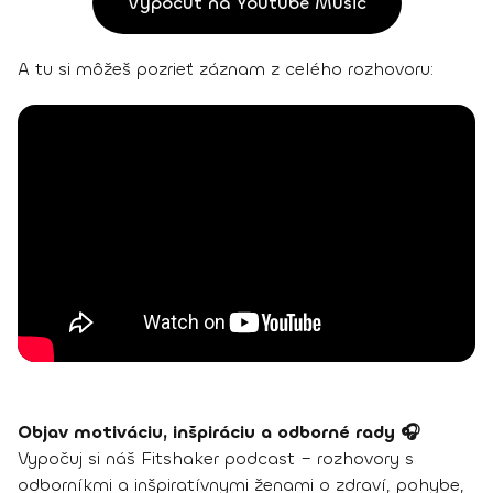
Vypočuť na Youtube Music
A tu si môžeš pozrieť záznam z celého rozhovoru:
Objav motiváciu, inšpiráciu a odborné rady 🎧
Vypočuj si náš Fitshaker podcast – rozhovory s
odborníkmi a inšpiratívnymi ženami o zdraví, pohybe,