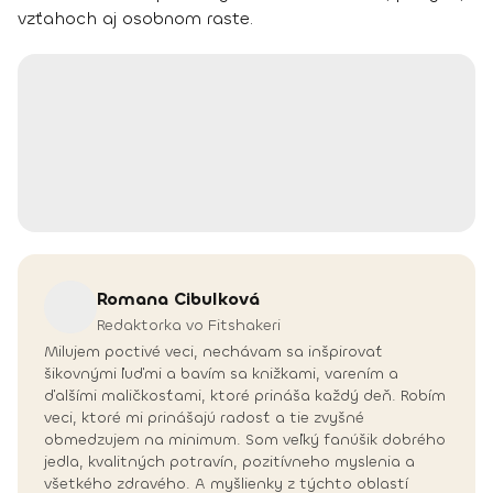
vzťahoch aj osobnom raste.
Romana
Cibulková
Redaktorka vo Fitshakeri
Milujem poctivé veci, nechávam sa inšpirovať
šikovnými ľuďmi a bavím sa knižkami, varením a
ďalšími maličkosťami, ktoré prináša každý deň. Robím
veci, ktoré mi prinášajú radosť a tie zvyšné
obmedzujem na minimum. Som veľký fanúšik dobrého
jedla, kvalitných potravín, pozitívneho myslenia a
všetkého zdravého. A myšlienky z týchto oblastí