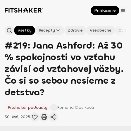
Prihlásenie
Všetky
Recepty
Zdravie
Všeobecné
Cvičen
#219: Jana Ashford: Až 30
% spokojnosti vo vzťahu
závisí od vzťahovej väzby.
Čo si so sebou nesieme z
detstva?
Fitshaker podcasty
Romana
Cibulková
30. Máj 2025