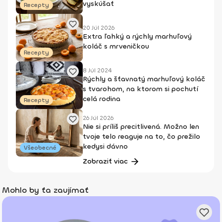
vyskúšať
Recepty
20 Júl 2026
Extra ľahký a rýchly marhuľový
koláč s mrveničkou
Recepty
8 Júl 2024
Rýchly a šťavnatý marhuľový koláč
s tvarohom, na ktorom si pochutí
celá rodina
Recepty
26 Júl 2026
Nie si príliš precitlivená. Možno len
tvoje telo reaguje na to, čo prežilo
kedysi dávno
Všeobecné
Zobraziť viac
Mohlo by ťa zaujímať