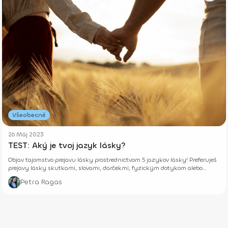
Všeobecné
26 Máj 2023
TEST: Aký je tvoj jazyk lásky?
Objav tajomstvo prejavu lásky prostredníctvom 5 jazykov lásky! Preferuješ
prejavy lásky skutkami, slovami, darčekmi, fyzickým dotykom alebo
pozornosťou? V tomto článku sa to dozvieš!
Petra Ragas