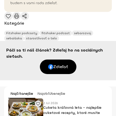
budem s vami rada zdieľať.
Kategórie
Fitshaker podcasty
fitshaker podcast
sebarozvoj
sebaláska
starostlivosť o telo
Páči sa ti náš článok? Zdieľaj ho na sociálnych
sieťach.
Zdieľať
Najčítanejšie
Najobľúbenejšie
2 Júl 2026
Cuketa kráľovná leta - najlepšie
cuketové recepty, ktoré musíte