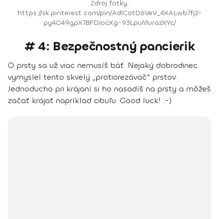
Zdroj fotky:
https://sk.pinterest.com/pin/AdlCotD6VeV_4XALwb7fj2-
py4G49gpX7BFDJocXg-93LpuMurazXYc/
# 4: Bezpečnostný pancierik
O prsty sa už viac nemusíš báť. Nejaký dobrodinec
vymyslel tento skvelý „protiorezávač“ prstov.
Jednoducho pri krájaní si ho nasadíš na prsty a môžeš
začať krájať napríklad cibuľu. Good luck! :-)