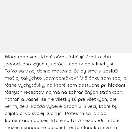
Mám rada veci, ktoré nám uľahčujú život alebo
jednoducho zrýchľujú prácu, napríklad v kuchyni.
Toľko sa v nej denne motáme, že by sme si zaslúžili
mať aj takýchto „pomocníčkov“. V článku som spojila
rôzne vychytávky, na ktoré som postupne pri hľadaní
rôznych receptov, najmä na zahraničných stránkach,
natrafila. Jasné, že nie všetky sú pre všetkých, ale
verím, že si každá vyberie aspoň 2-3 veci, ktoré by
prijala aj vo svojej kuchyni. Poteším sa, ak do
komentára napíšeš, ktoré sú to. A nezabudni, stále
môžeš nenápadne posunúť tento článok aj svojim