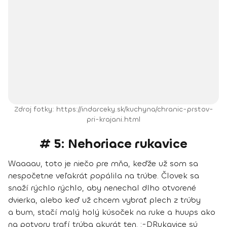
Zdroj fotky: https://indarceky.sk/kuchyna/chranic-prstov-
pri-krajani.html
# 5: Nehoriace rukavice
Waaaau, toto je niečo pre mňa, keďže už som sa
nespočetne veľakrát popálila na trúbe. Človek sa
snaží rýchlo rýchlo, aby nenechal dlho otvorené
dvierka, alebo keď už chcem vybrať plech z trúby
a bum, stačí malý holý kúsoček na ruke a huups ako
na potvoru trafí trúba akurát ten. :-D
Rukavice sú