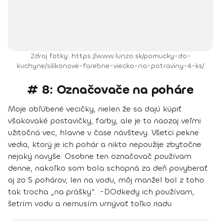
Zdroj fotky: https://www.lunzo.sk/pomucky-do-
kuchyne/silikonove-farebne-viecko-na-potraviny-4-ks/
# 8: Označovače na poháre
Moje obľúbené vecičky, nielen že sa dajú kúpiť
všakovaké postavičky, farby, ale je to naozaj veľmi
užitočná vec, hlavne v čase návštevy. Všetci pekne
vedia, ktorý je ich pohár a nikto nepoužije zbytočne
nejaký navyše. Osobne ten označovač používam
denne, nakoľko som bola schopná za deň povyberať
aj zo 5 pohárov, len na vodu, môj manžel bol z toho
tak trocha „na prášky“. :-D
Odkedy ich používam,
šetrím vodu a nemusím umývať toľko riadu.