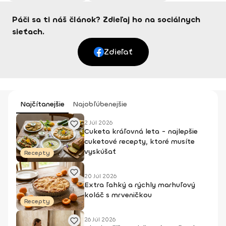
Páči sa ti náš článok? Zdieľaj ho na sociálnych
sieťach.
Zdieľať
Najčítanejšie
Najobľúbenejšie
2 Júl 2026
Cuketa kráľovná leta - najlepšie
cuketové recepty, ktoré musíte
vyskúšať
Recepty
20 Júl 2026
Extra ľahký a rýchly marhuľový
koláč s mrveničkou
Recepty
26 Júl 2026