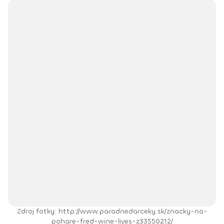
Zdroj fotky: http://www.paradnedarceky.sk/znacky-na-
pohare-fred-wine-lives-z33550212/