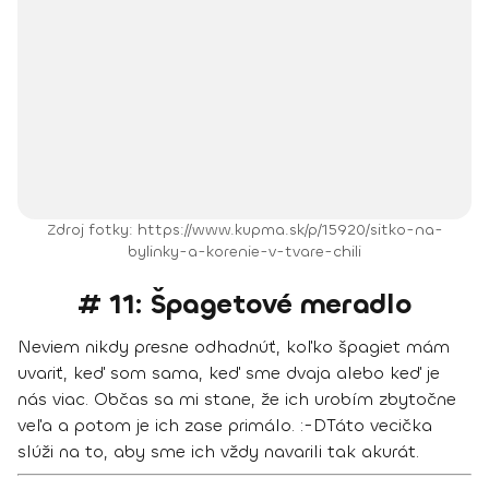
Zdroj fotky: https://www.kupma.sk/p/15920/sitko-na-
bylinky-a-korenie-v-tvare-chili
# 11: Špagetové meradlo
Neviem nikdy presne odhadnúť, koľko špagiet mám
uvariť, keď som sama, keď sme dvaja alebo keď je
nás viac. Občas sa mi stane, že ich urobím zbytočne
veľa a potom je ich zase primálo. :-D
Táto vecička
slúži na to, aby sme ich vždy navarili tak akurát.