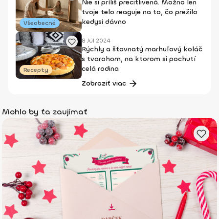
Nie si príliš precitlivená. Možno len
tvoje telo reaguje na to, čo prežilo
kedysi dávno
Všeobecné
8 Júl 2024
Rýchly a šťavnatý marhuľový koláč
s tvarohom, na ktorom si pochutí
celá rodina
Recepty
Zobraziť viac
Mohlo by ťa zaujímať