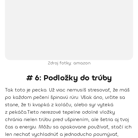
Zdroj fotky: amazon
# 6: Podložky do trúby
Tak toto je pecka. Už viac nemusíš stresovať, že máš
po každom pečení špinavú rúru. Však áno, určite sa
stane, že ti kvapká z koláču, alebo syr vyteká
z pekáča.
Tieto nerezové tepelne odolné vložky
chránia nielen trúbu pred ušpinením, ale šetria aj tvoj
čas a energiu. Môžu sa opakovane používať, stačí ich
len nechať vychladnúť a jednoducho poumývať,