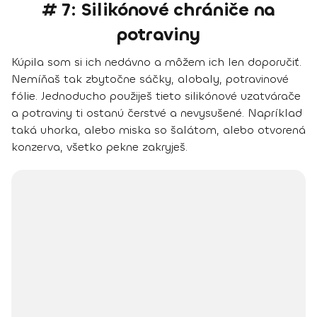
# 7: Silikónové chrániče na
potraviny
Kúpila som si ich nedávno a môžem ich len doporučiť.
Nemíňaš tak zbytočne sáčky, alobaly, potravinové
fólie. Jednoducho použiješ tieto silikónové uzatvárače
a potraviny ti ostanú čerstvé a nevysušené. Napríklad
taká uhorka, alebo miska so šalátom, alebo otvorená
konzerva, všetko pekne zakryješ.