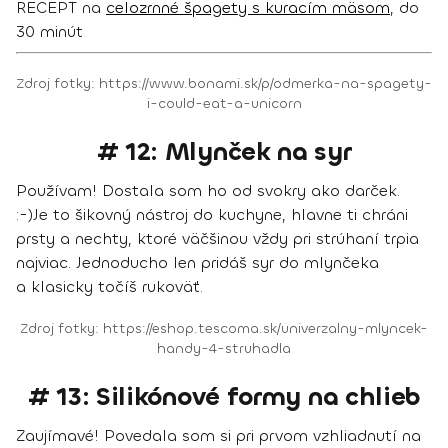
RECEPT na
celozrnné špagety s kuracím mäsom
, do
30 minút
Zdroj fotky: https://www.bonami.sk/p/odmerka-na-spagety-
i-could-eat-a-unicorn
# 12: Mlynček na syr
Používam! Dostala som ho od svokry ako darček.
:-)
Je to šikovný nástroj do kuchyne, hlavne ti chráni
prsty a nechty, ktoré väčšinou vždy pri strúhaní trpia
najviac. Jednoducho len pridáš syr do mlynčeka
a klasicky točíš rukoväť.
Zdroj fotky: https://eshop.tescoma.sk/univerzalny-mlyncek-
handy-4-struhadla
# 13: Silikónové formy na chlieb
Zaujímavé! Povedala som si pri prvom vzhliadnutí na