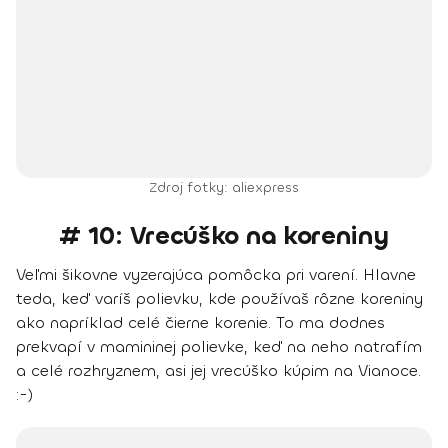
Zdroj fotky: aliexpress
# 10: Vrecúško na koreniny
Veľmi šikovne vyzerajúca pomôcka pri varení. Hlavne
teda, keď varíš polievku, kde používaš rôzne koreniny
ako napríklad celé čierne korenie. To ma dodnes
prekvapí v mamininej polievke, keď na neho natrafím
a celé rozhryznem, asi jej vrecúško kúpim na Vianoce.
:-)