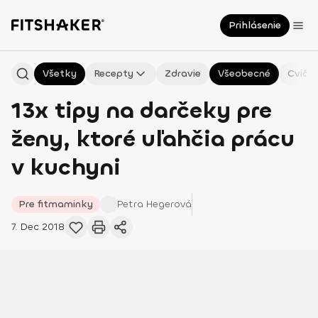
Prihlásenie
Všetky
Recepty
Zdravie
Všeobecné
Cvičen
13x tipy na darčeky pre
ženy, ktoré uľahčia prácu
v kuchyni
Pre fitmaminky
Petra
Hegerová
7. Dec 2018