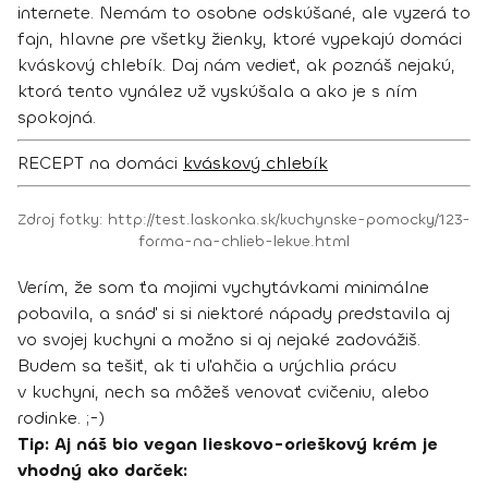
internete. Nemám to osobne odskúšané, ale vyzerá to
fajn, hlavne pre všetky žienky, ktoré vypekajú domáci
kváskový chlebík. Daj nám vedieť, ak poznáš nejakú,
ktorá tento vynález už vyskúšala a ako je s ním
spokojná.
RECEPT na domáci
kváskový chlebík
Zdroj fotky: http://test.laskonka.sk/kuchynske-pomocky/123-
forma-na-chlieb-lekue.html
Verím, že som ťa mojimi vychytávkami minimálne
pobavila, a snáď si si niektoré nápady predstavila aj
vo svojej kuchyni a možno si aj nejaké zadovážiš.
Budem sa tešiť, ak ti uľahčia a urýchlia prácu
v kuchyni, nech sa môžeš venovať cvičeniu, alebo
rodinke. ;-)
Tip: Aj náš bio vegan lieskovo-orieškový krém je
vhodný ako darček: