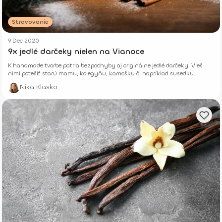
Stravovanie
9 Dec 2020
9x jedlé darčeky nielen na Vianoce
K handmade tvorbe patria bezpochyby aj originálne jedlé darčeky. Vieš
nimi potešiť starú mamu, kolegyňu, kamošku či napríklad susedku.
Nika Klasko