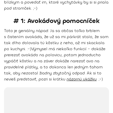
blízkym a povedať im, ktoré vychytávky by si si priala
pod stromček. ;-)
# 1: Avokádový pomocníček
Toto je geniálny nápad. Ja sa občas toľko brblem
s čistením avokáda, že už sa mi párkrát stalo, že som
tak dlho dolovala tú kôstku z neho, až mi skackala
po kuchyni. :-)
Výmysel má niekoľko funkcií - dokáže
prerezať avokádo na polovicu, potom jednoducho
vypáčiť kôstku a na záver dokáže narezať avo na
pravidelné plátky, a to dokonca len jedným ťahom
tak, aby nezostal žiadny zbytočný odpad. Ak si to
nevieš predstaviť, pozri si krátku
názornú ukážku
. ;-)