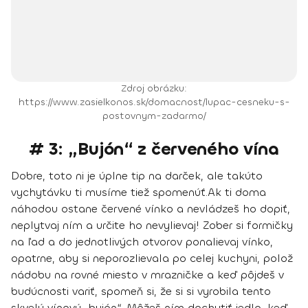
Zdroj obrázku:
https://www.zasielkonos.sk/domacnost/lupac-cesneku-s-
postovnym-zadarmo/
# 3: „Bujón“ z červeného vína
Dobre, toto ni je úplne tip na darček, ale takúto
vychytávku ti musíme tiež spomenúť.
Ak ti doma
náhodou ostane červené vínko a nevládzeš ho dopiť,
neplytvaj ním a určite ho nevylievaj! Zober si formičky
na ľad a do jednotlivých otvorov ponalievaj vínko,
opatrne, aby si neporozlievala po celej kuchyni, polož
nádobu na rovné miesto v mrazničke a keď pôjdeš v
budúcnosti variť, spomeň si, že si si vyrobila tento
skvelý vínový „bujón“. Môžeš ním dochutiť jedlo, keď