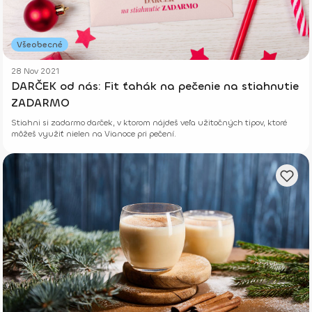
Všeobecné
28 Nov 2021
DARČEK od nás: Fit ťahák na pečenie na stiahnutie
ZADARMO
Stiahni si zadarmo darček, v ktorom nájdeš veľa užitočných tipov, ktoré
môžeš využiť nielen na Vianoce pri pečení.