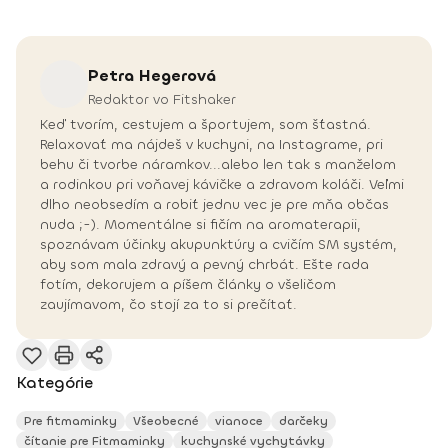
Petra
Hegerová
Redaktor vo Fitshaker
Keď tvorím, cestujem a športujem, som šťastná.
Relaxovať ma nájdeš v kuchyni, na Instagrame, pri
behu či tvorbe náramkov...alebo len tak s manželom
a rodinkou pri voňavej kávičke a zdravom koláči. Veľmi
dlho neobsedím a robiť jednu vec je pre mňa občas
nuda ;-). Momentálne si fičím na aromaterapii,
spoznávam účinky akupunktúry a cvičím SM systém,
aby som mala zdravý a pevný chrbát. Ešte rada
fotím, dekorujem a píšem články o všeličom
zaujímavom, čo stojí za to si prečítať.
Kategórie
Pre fitmaminky
Všeobecné
vianoce
darčeky
čítanie pre Fitmaminky
kuchynské vychytávky