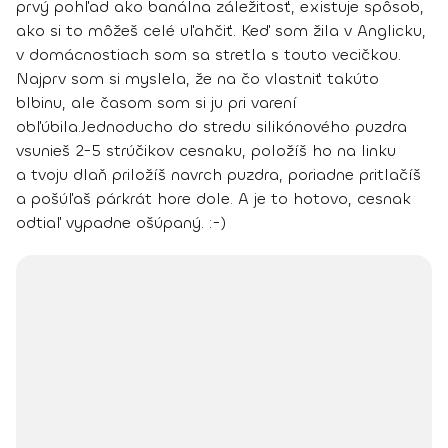
prvý pohľad ako banálna záležitosť, existuje spôsob,
ako si to môžeš celé uľahčiť. Keď som žila v Anglicku,
v domácnostiach som sa stretla s touto vecičkou.
Najprv som si myslela, že na čo vlastniť takúto
blbinu, ale časom som si ju pri varení
obľúbila.
Jednoducho do stredu silikónového puzdra
vsunieš 2-5 strúčikov cesnaku, položíš ho na linku
a tvoju dlaň priložíš navrch puzdra, poriadne pritlačíš
a pošúľaš párkrát hore dole. A je to hotovo, cesnak
odtiaľ vypadne ošúpaný. :-)