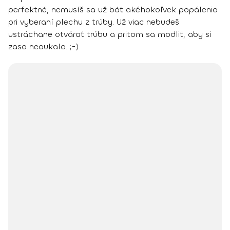
perfektné, nemusíš sa už báť akéhokoľvek popálenia
pri vyberaní plechu z trúby. Už viac nebudeš
ustráchane otvárať trúbu a pritom sa modliť, aby si
zasa neaukala. ;-)