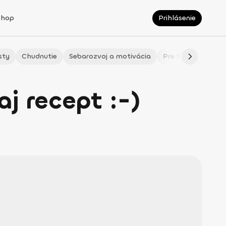
Shop
Prihlásenie
sty
Chudnutie
Sebarozvoj a motivácia
Pre fitmaminky
j recept :-)