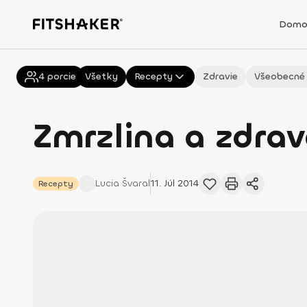
Domo
4
porcie
Všetky
Recepty
Zdravie
Všeobecné
Zmrzlina a zdravá
Lucia
Švaral
11. Júl 2014
Recepty