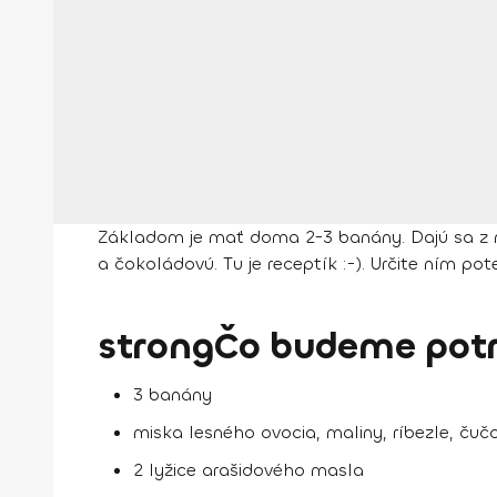
Základom je mať doma 2-3 banány. Dajú sa z nic
a čokoládovú. Tu je receptík :-). Určite ním pot
strongČo budeme potr
3 banány
miska lesného ovocia, maliny, ríbezle, čučor
2 lyžice arašidového masla