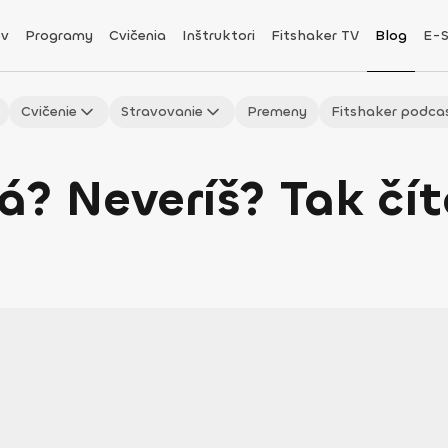
v
Programy
Cvičenia
Inštruktori
Fitshaker TV
Blog
E-
Cvičenie
Stravovanie
Premeny
Fitshaker podca
? Neveríš? Tak číta