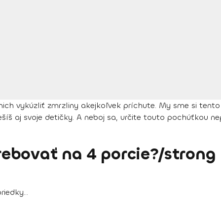
h vykúzliť zmrzliny akejkoľvek príchute. My sme si tentokr
ešíš aj svoje detičky. A neboj sa, určite touto pochúťkou ne
ebovať na 4 porcie?/strong
iedky...