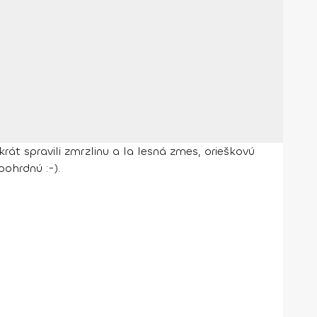
át spravili zmrzlinu a la lesná zmes, orieškovú
pohrdnú :-).