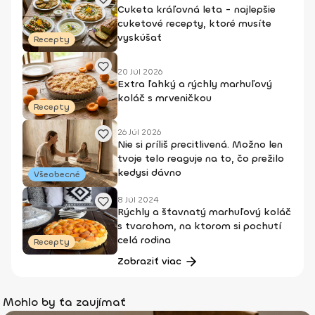
Cuketa kráľovná leta - najlepšie
cuketové recepty, ktoré musíte
vyskúšať
Recepty
20 Júl 2026
Extra ľahký a rýchly marhuľový
koláč s mrveničkou
Recepty
26 Júl 2026
Nie si príliš precitlivená. Možno len
tvoje telo reaguje na to, čo prežilo
kedysi dávno
Všeobecné
8 Júl 2024
Rýchly a šťavnatý marhuľový koláč
s tvarohom, na ktorom si pochutí
celá rodina
Recepty
Zobraziť viac
Mohlo by ťa zaujímať