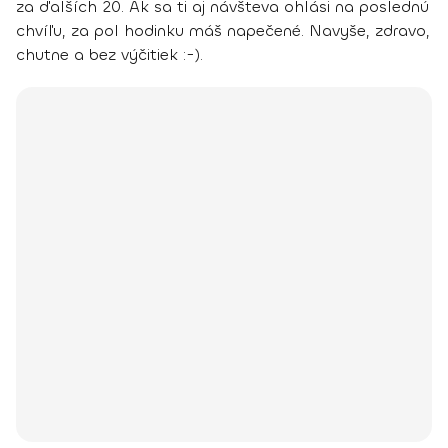
za ďalších 20. Ak sa ti aj návšteva ohlási na poslednú
chvíľu, za pol hodinku máš napečené. Navyše, zdravo,
chutne a bez výčitiek :-).