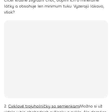
Cícer krásne zvýrazní chuť, doplní ich o minerálne
látky a obsahuje len minimum tuku. Vyzerajú lákavo,
však?
2.
Cviklové trojuholníčky so semienkami
Možno si už