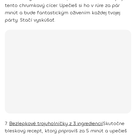
tento chrumkavý cícer. Upečieš si ho v rúre za pár
minút a bude fantastickým oživením každej tvojej
párty. Stačí vyskúšať.
7.
Bezlepkové trojuholníčky z 3 ingrediencií
Skutočne
bleskový recept, ktorý pripravíš za 5 minút a upečieš