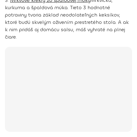
3.
Mrkvové krekry zo špaldovej múky
Mrkvička,
kurkuma a špaldová múka. Tieto 3 hodnotné
potraviny tvoria základ neodolateľných keksíkov,
ktoré budú skvelým oživením prestretého stola. A ak
k nim pridáš aj domácu salsu, máš vyhraté na plnej
čiare.