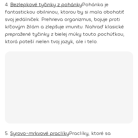
4.
Bezlepkové tyčinky z pohánky
Pohánka je
fantastickou obilninou, ktorou by si mala obohatiť
svoj jedálniček. Prehrieva organizmus, bojuje proti
kŕčovým žilám a zlepšuje imunitu. Nahraď klasické
prepražené tyčinky z bielej múky touto pochúťkou,
ktorá poteší nielen tvoj jazyk, ale i telo.
5.
Syrovo-mrkvové praclíky
Praclíky, ktoré sa