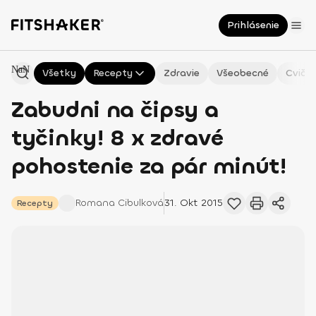
Prihlásenie
NaN
Všetky
Recepty
Zdravie
Všeobecné
Cvičen
Zabudni na čipsy a
tyčinky! 8 x zdravé
pohostenie za pár minút!
Romana
Cibulková
31. Okt 2015
Recepty