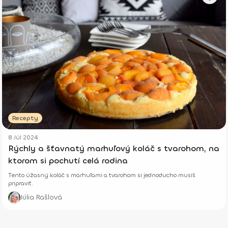
Recepty
8 Júl 2024
Rýchly a šťavnatý marhuľový koláč s tvarohom, na
ktorom si pochutí celá rodina
Tento úžasný koláč s marhuľami a tvarohom si jednoducho musíš
pripraviť.
Júlia Rašlová