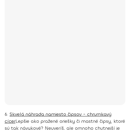
6.
Skvelá náhrada namiesto čipsov - chrumkavý
cícer
Lepšie ako pražené oriešky či mastné čipsy, ktoré
sú tak návykové? Neuveríš, ale omnoho chutnejší je