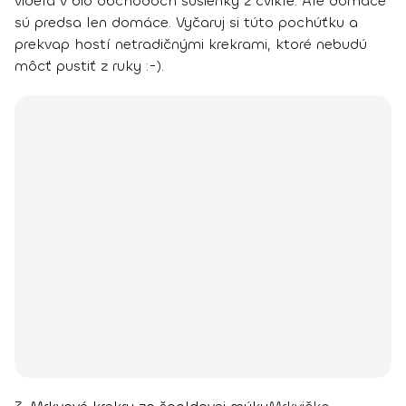
videla v bio obchodoch sušienky z cvikle. Ale domáce
sú predsa len domáce. Vyčaruj si túto pochúťku a
prekvap hostí netradičnými krekrami, ktoré nebudú
môcť pustiť z ruky :-).