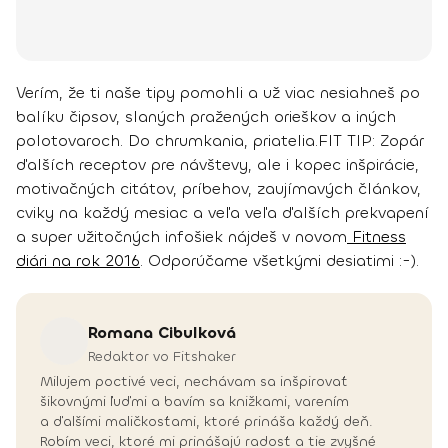
Verím, že ti naše tipy pomohli a už viac nesiahneš po
balíku čipsov, slaných pražených orieškov a iných
polotovaroch. Do chrumkania, priatelia.
FIT TIP
: Zopár
ďalších receptov pre návštevy, ale i kopec inšpirácie,
motivačných citátov, príbehov, zaujímavých článkov,
cviky na každý mesiac a veľa veľa ďalších prekvapení
a super užitočných infošiek nájdeš v novom
Fitness
diári na rok 2016
. Odporúčame všetkými desiatimi :-).
Romana
Cibulková
Redaktor vo Fitshaker
Milujem poctivé veci, nechávam sa inšpirovať
šikovnými ľuďmi a bavím sa knižkami, varením
a ďalšími maličkosťami, ktoré prináša každý deň.
Robím veci, ktoré mi prinášajú radosť a tie zvyšné