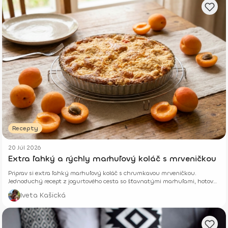
Recepty
20 Júl 2026
Extra ľahký a rýchly marhuľový koláč s mrveničkou
Priprav si extra ľahký marhuľový koláč s chrumkavou mrveničkou.
Jednoduchý recept z jogurtového cesta so šťavnatými marhuľami, hotový
z pár surovín.
Iveta Kašická