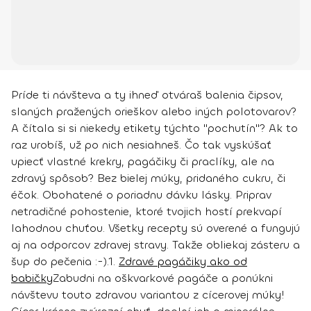
Príde ti návšteva a ty ihneď otváraš balenia čipsov,
slaných pražených orieškov alebo iných polotovarov?
A čítala si si niekedy etikety týchto "pochutín"? Ak to
raz urobíš, už po nich nesiahneš. Čo tak vyskúšať
upiecť vlastné krekry, pagáčiky či praclíky, ale na
zdravý spôsob? Bez bielej múky, pridaného cukru, či
éčok. Obohatené o poriadnu dávku lásky. Priprav
netradičné pohostenie, ktoré tvojich hostí prekvapí
lahodnou chuťou. Všetky recepty sú overené a fungujú
aj na odporcov zdravej stravy. Takže obliekaj zásteru a
šup do pečenia :-).
1.
Zdravé pagáčiky ako od
babičky
Zabudni na oškvarkové pagáče a ponúkni
návštevu touto zdravou variantou z cícerovej múky!