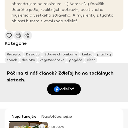
obmedzujem na minimum. :-) Som veľký fanúšik
dobrého jedla, kvalitných potravín, pozitívneho
myslenia a všetkého zdravého. A myšlienky z týchto
oblastí budem s vami rada zdieľať.
Kategórie
Recepty
Desiata
Zdravé chrumkanie
krekry
praclíky
snack
desiata
vegetariánske
pagáče
cícer
Páči sa ti náš článok? Zdieľaj ho na sociálnych
sieťach.
Zdieľať
Najčítanejšie
Najobľúbenejšie
2 Júl 2026