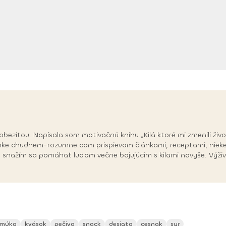
itou. Napísala som motivačnú knihu „Kilá ktoré mi zmenili život"
tránke chudnem-rozumne.com prispievam článkami, receptami, nieked
 a snažím sa pomáhať ľuďom večne bojujúcim s kilami navyše. Výži
 múka
kvások
pečivo
snack
desiata
cesnak
syr