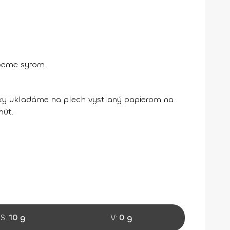
peme syrom.
níky ukladáme na plech vystlaný papierom na
nút.
S:
10 g
V:
0 g