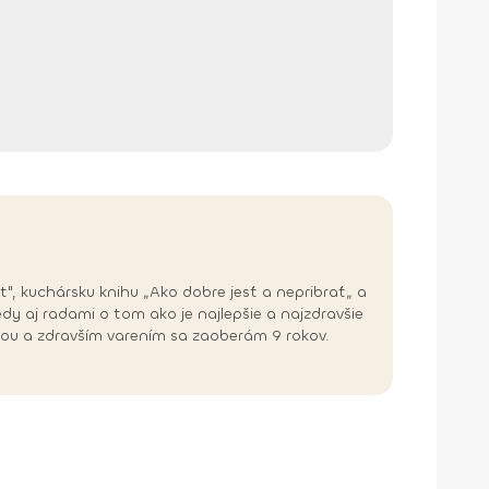
, kuchársku knihu „Ako dobre jesť a nepribrať„ a
y aj radami o tom ako je najlepšie a najzdravšie
vou a zdravším varením sa zaoberám 9 rokov.