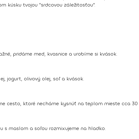
m kúsku tvojou "srdcovou záležitosťou".
lažné, pridáme med, kvasnice a urobíme si kvások.
 jogurt, olivový olej, soľ a kvások.
me cesto, ktoré necháme kysnúť na teplom mieste cca 30 
olu s maslom a soľou rozmixujeme na hladko.