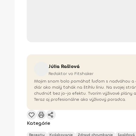
Júlia
Rašlová
Redaktor vo Fitshaker
Mojim snom bolo pomáhať ľuďom s nadváhou a obez
diár ako malý ťahák na štíhlu líniu. Na svojej s
chudnúť bez jo-jo efektu. Tvorím výživové plány
Teraz aj profesionálne ako výživový poradca.
Kategórie
Recepty
Kváskovanie
Zdravé chrumkanie
špaldová