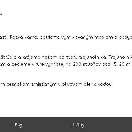
e.
časti. Rozvaľkáme, potrieme vymixovaným maslom a posy
 štrúdle a krájame nožom do tvaru trojuholníka. Trojuhol
m a pečieme v rúre vyhriatej na 200 stupňov cca 15-20 mi
ým cesnakom zmiešaným v olivovom oleji s vodou.
T:
8 g
B:
4 g