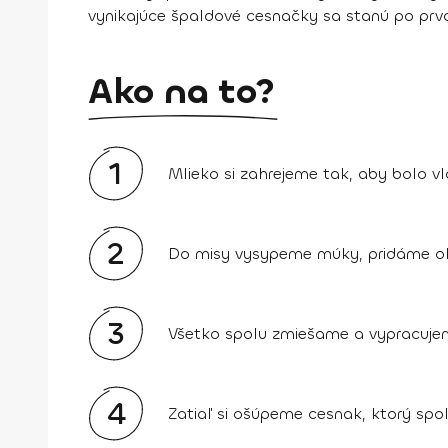
vynikajúce špaldové cesnačky sa stanú po prvo
Ako na to?
1
Mlieko si zahrejeme tak, aby bolo v
2
Do misy vysypeme múky, pridáme olej,
3
Všetko spolu zmiešame a vypracuje
4
Zatiaľ si ošúpeme cesnak, ktorý sp