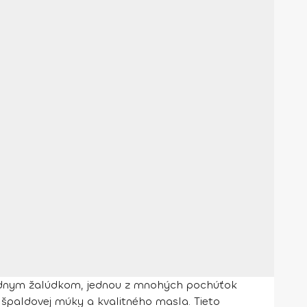
prázdnym žalúdkom, jednou z mnohých pochúťok
 špaldovej múky a kvalitného masla. Tieto