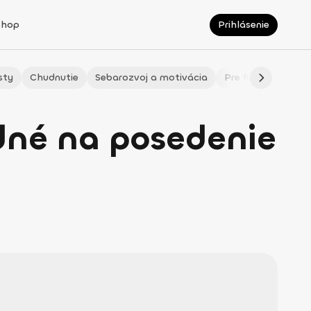
Shop
Prihlásenie
sty
Chudnutie
Sebarozvoj a motivácia
Pre fitmaminky
dné na posedenie