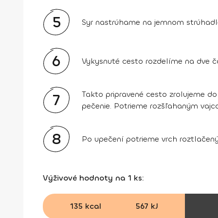
5
Syr nastrúhame na jemnom strúhadl
6
Vykysnuté cesto rozdelíme na dve 
Takto pripravené cesto zrolujeme do
7
pečenie. Potrieme rozšľahaným vajco
8
Po upečení potrieme vrch roztlačen
Výživové hodnoty na 1 ks:
135 kcal
567 kJ