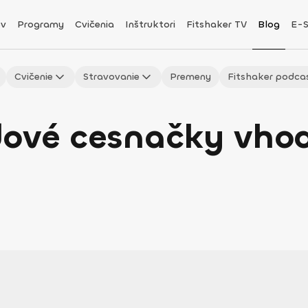
v
Programy
Cvičenia
Inštruktori
Fitshaker TV
Blog
E-
Cvičenie
Stravovanie
Premeny
Fitshaker podca
dové cesnačky vho