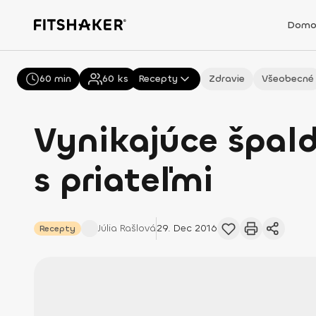
Domo
60 min
Všetky
60
ks
Recepty
Zdravie
Všeobecné
Vynikajúce špal
s priateľmi
Júlia
Rašlová
29. Dec 2016
Recepty