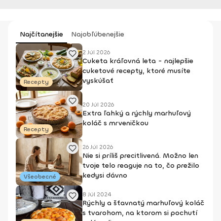
Najčítanejšie
Najobľúbenejšie
2 Júl 2026
Cuketa kráľovná leta - najlepšie
cuketové recepty, ktoré musíte
vyskúšať
Recepty
20 Júl 2026
Extra ľahký a rýchly marhuľový
koláč s mrveničkou
Recepty
26 Júl 2026
Nie si príliš precitlivená. Možno len
tvoje telo reaguje na to, čo prežilo
kedysi dávno
Všeobecné
8 Júl 2024
Rýchly a šťavnatý marhuľový koláč
s tvarohom, na ktorom si pochutí