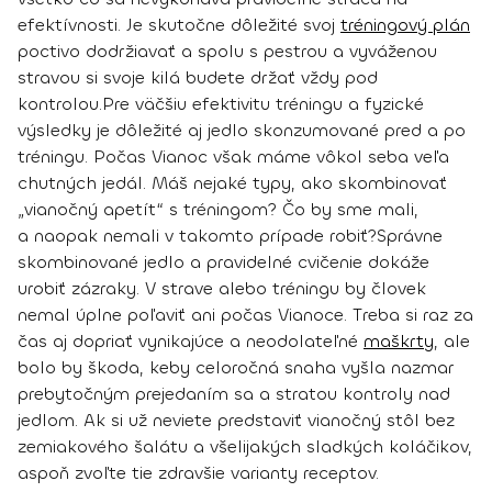
efektívnosti. Je skutočne dôležité svoj
tréningový plán
poctivo dodržiavať a spolu s pestrou a vyváženou
stravou si svoje kilá budete držať vždy pod
kontrolou.
Pre väčšiu efektivitu tréningu a fyzické
výsledky je dôležité aj jedlo skonzumované pred a po
tréningu. Počas Vianoc však máme vôkol seba veľa
chutných jedál. Máš nejaké typy, ako skombinovať
„vianočný apetít“ s tréningom? Čo by sme mali,
a naopak nemali v takomto prípade robiť?
Správne
skombinované jedlo a pravidelné cvičenie dokáže
urobiť zázraky. V strave alebo tréningu by človek
nemal úplne poľaviť ani počas Vianoce. Treba si raz za
čas aj dopriať vynikajúce a neodolateľné
maškrty
, ale
bolo by škoda, keby celoročná snaha vyšla nazmar
prebytočným prejedaním sa a stratou kontroly nad
jedlom. Ak si už neviete predstaviť vianočný stôl bez
zemiakového šalátu a všelijakých sladkých koláčikov,
aspoň zvoľte tie zdravšie varianty receptov.