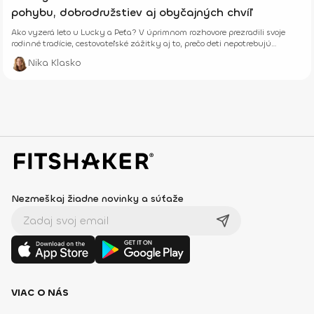
pohybu, dobrodružstiev aj obyčajných chvíľ
Ako vyzerá leto u Lucky a Peťa? V úprimnom rozhovore prezradili svoje
rodinné tradície, cestovateľské zážitky aj to, prečo deti nepotrebujú
dokonalé prázdniny.
Nika Klasko
Nezmeškaj žiadne novinky a súťaže
VIAC O NÁS