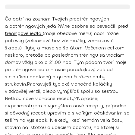
Čo patrí na zoznam Tvojich predtréningových
a potréningových jedál?
Mne osobne sa osvedčili
pred
tréningové jedlá
(moje obedové menu) napr. rôzne
polievky (zeleninové bez zásmažky, zemiakov či
škrobu). Ryby a mäso so šalátom. Večeriam celkom
neskoro, pretože po poslednom tréningu sa vraciam
domov vždy okolo 21.00 hod. Tým pádom tvorí moje
po tréningové jedlo hlavne paradajkový základ
s cibuľkou doplnený o quinou či rôzne druhy
strukovín.
Pripravuješ typické vianočné koláčiky
v zdravšej verzii, alebo vymýšľaš spolu so sestrou
Betkou nové vianočné recepty?
Najradšej
experimentujem a vymýšľam nové recepty, prípadne
si pôvodný recept upravím a s veľkým očakávaním sa
teším na výsledok. Niekedy, keď nemám veľa času,
stavím na istotou a upečiem dobrotu, na ktorej si
vždy všetci spoločne zamaškrtíme. Ale najlepšie