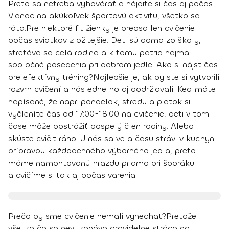
Preto sa netreba vyhovárať a nájdite si čas aj počas
Vianoc na akúkoľvek športovú aktivitu, všetko sa
ráta.
Pre niektoré fit žienky je predsa len cvičenie
počas sviatkov zložitejšie. Deti sú doma zo školy,
stretáva sa celá rodina a k tomu patria najmä
spoločné posedenia pri dobrom jedle. Ako si nájsť čas
pre efektívny tréning?
Najlepšie je, ak by ste si vytvorili
rozvrh cvičení a následne ho aj dodržiavali. Keď máte
napísané, že napr. pondelok, stredu a piatok si
vyčleníte čas od 17:00-18:00 na cvičenie, deti v tom
čase môže postrážiť dospelý člen rodiny. Alebo
skúste cvičiť ráno. U nás sa veľa času strávi v kuchyni
prípravou každodenného výborného jedla, preto
máme namontovanú hrazdu priamo pri šporáku
a cvičíme si tak aj počas varenia.
Prečo by sme cvičenie nemali vynechať?
Pretože
všetko čo sa nevykonáva pravidelne stráca na