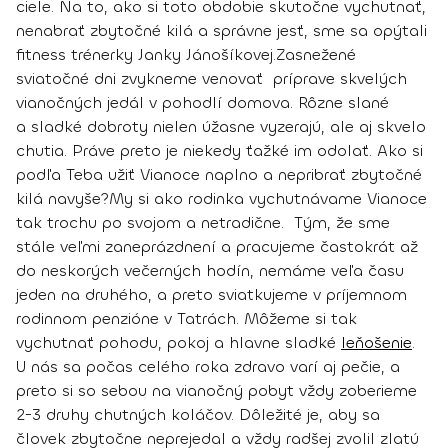
ciele. Na to, ako si toto obdobie skutočne vychutnať,
nenabrať zbytočné kilá a správne jesť, sme sa opýtali
fitness trénerky Janky Jánošíkovej.
Zasnežené
sviatočné dni zvykneme venovať príprave skvelých
vianočných jedál v pohodlí domova. Rôzne slané
a sladké dobroty nielen úžasne vyzerajú, ale aj skvelo
chutia. Práve preto je niekedy ťažké im odolať. Ako si
podľa Teba užiť Vianoce naplno a nepribrať zbytočné
kilá navyše?
My si ako rodinka vychutnávame Vianoce
tak trochu po svojom a netradične. Tým, že sme
stále veľmi zaneprázdnení a pracujeme častokrát až
do neskorých večerných hodín, nemáme veľa času
jeden na druhého, a preto sviatkujeme v príjemnom
rodinnom penzióne v Tatrách. Môžeme si tak
vychutnať pohodu, pokoj a hlavne sladké
leňošenie
.
U nás sa počas celého roka zdravo varí aj pečie, a
preto si so sebou na vianočný pobyt vždy zoberieme
2-3 druhy chutných koláčov. Dôležité je, aby sa
človek zbytočne neprejedal a vždy radšej zvolil zlatú