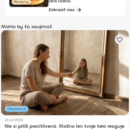
celá rodina
Recepty
Zobraziť viac
Mohlo by ťa zaujímať
Všeobecné
26 Júl 2026
Nie si príliš precitlivená. Možno len tvoje telo reaguje