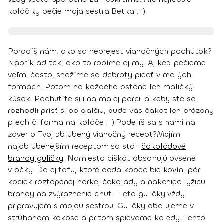
koláčiky pečie moja sestra Betka :-).
Poradíš nám, ako sa neprejesť vianočných pochúťok
?
Napríklad tak, ako to robíme aj my. Aj keď pečieme
veľmi často, snažíme sa dobroty piecť v malých
formách. Potom na každého ostane len maličký
kúsok. Pochutíte si i na malej porcii a keby ste sa
rozhodli prísť si po ďalšiu, bude vás čakať len prázdny
plech či forma na koláče :-).
Podelíš sa s nami na
záver o Tvoj obľúbený vianočný recept?
Mojím
najobľúbenejším receptom sa stali
čokoládové
brandy guličky
. Namiesto piškót obsahujú ovsené
vločky. Ďalej tofu, ktoré dodá kopec bielkovín, pár
kociek roztopenej horkej čokolády a nakoniec lyžicu
brandy na zvýraznenie chuti. Tieto guličky vždy
pripravujem s mojou sestrou. Guličky obaľujeme v
strúhanom kokose a pritom spievame koledy. Tento