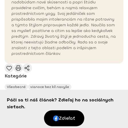
nadobúdam nové skúsenosti a popri štúdiu
pravidelne cvičím, behám a najmä relaxujem
prostredníctvom yogy. Svoj jedálniček som
prispôsobila mojim intoleranciám na rôzne potraviny
a týmto štýlom pripravujem každé jedlo. Naučila som
sa myslieť pozitívne a cítim sa lepšie ako kedykoľvek
predtým. Zdravý životný štýl je jednoducho cesta, na
ktorej neexistujú žiadne odbočky. Rada sa o svoje
znalosti z tejto oblasti podelím a inšpirujem
prostredníctvom článkov.
Kategórie
Všeobecné
vianoce bez kíl navyše
Páči sa ti náš článok? Zdieľaj ho na sociálnych
sieťach.
Zdieľať