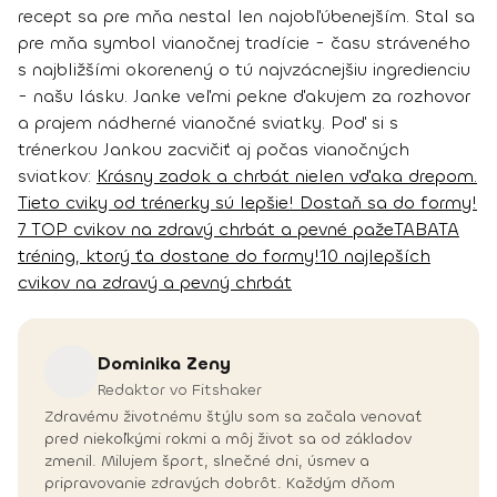
recept sa pre mňa nestal len najobľúbenejším. Stal sa
pre mňa symbol vianočnej tradície - času stráveného
s najbližšími okorenený o tú najvzácnejšiu ingredienciu
- našu lásku.
Janke veľmi pekne ďakujem za rozhovor
a prajem nádherné vianočné sviatky.
Poď si s
trénerkou Jankou zacvičiť aj počas vianočných
sviatkov:
Krásny zadok a chrbát nielen vďaka drepom.
Tieto cviky od trénerky sú lepšie!
Dostaň sa do formy!
7 TOP cvikov na zdravý chrbát a pevné paže
TABATA
tréning, ktorý ťa dostane do formy!
10 najlepších
cvikov na zdravý a pevný chrbát
Dominika
Zeny
Redaktor vo Fitshaker
Zdravému životnému štýlu som sa začala venovať
pred niekoľkými rokmi a môj život sa od základov
zmenil. Milujem šport, slnečné dni, úsmev a
pripravovanie zdravých dobrôt. Každým dňom