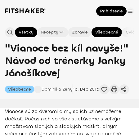
Prihlásenie
Všetky
Recepty
Zdravie
Všeobecné
Cvičen
"Vianoce bez kíl navyše!"
Návod od trénerky Janky
Jánošíkovej
Všeobecné
Dominika
Zeny
16. Dec 2016
Vianoce sú za dverami a my sa ich už nemôžeme
dočkať. Počas nich sa však stretávame s veľkým
množstvom slaných a sladkých maškŕt, dlhými
večermi a častým zabúdaním na svoje celoročné