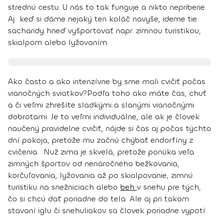
strednú cestu. U nás to tak funguje a nikto nepriberie.
Aj keď si dáme nejaký ten koláč navyše, ideme tie
sacharidy hneď vyšportovať napr. zimnou turistikou,
skialpom alebo lyžovaním.
Ako často a ako intenzívne by sme mali cvičiť počas
vianočných sviatkov?
Podľa toho ako máte čas, chuť
a či veľmi zhrešíte sladkými a slanými vianočnými
dobrotami. Je to veľmi individuálne, ale ak je človek
naučený pravidelne cvičiť, nájde si čas aj počas týchto
dní pokoja, pretože mu začnú chýbať endorfíny z
cvičenia. Nuž zima je skvelá, pretože ponúka veľa
zimných športov od nenáročného bežkovania,
korčuľovania, lyžovania až po skialpovanie, zimnú
turistiku na snežniciach alebo
beh
v snehu pre tých,
čo si chcú dať poriadne do tela. Ale aj pri takom
stavaní iglu či snehuliakov sa človek poriadne vypotí.