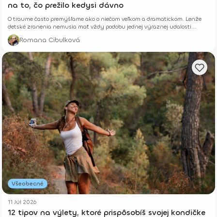
na to, čo prežilo kedysi dávno
O traume často premýšľame ako o niečom veľkom a dramatickom. Lenže
detské zranenia nemusia mať vždy podobu jednej výraznej udalosti.
Niekedy rastú potichu.
Romana Cibulková
Všeobecné
11 Júl 2026
12 tipov na výlety, ktoré prispôsobíš svojej kondičke