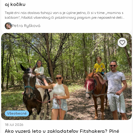
aj kočíku
Teplé dni nás doslova ťahajú von a je úplne jedno, či si v tíme „mamina s
kočíkom“, hľadáš víkendový či prázdninový program pre neposedné deti
alebo si len chceš vyvetrať hlavu s kamoškou, či partnerom.
Petra Ryšková
Všeobecné
18 Júl 2026
Ako vyzerá leto u zakladateľov Fitshakera? Plné