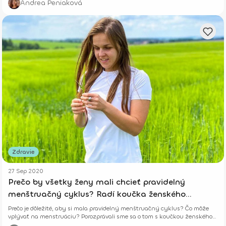
Andrea Peniaková
Zdravie
27 Sep 2020
Prečo by všetky ženy mali chcieť pravidelný
menštruačný cyklus? Radí koučka ženského
zdravia.
Prečo je dôležité, aby si mala pravidelný menštruačný cyklus? Čo môže
vplývať na menstruáciu? Porozprávali sme sa o tom s koučkou ženského
zdravia.