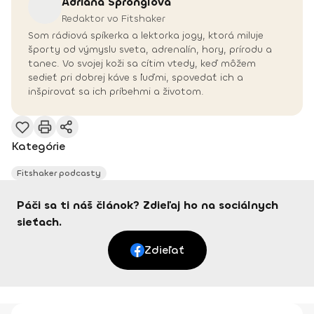
Adriana
Špronglová
Redaktor vo Fitshaker
Som rádiová spíkerka a lektorka jogy, ktorá miluje
športy od výmyslu sveta, adrenalín, hory, prírodu a
tanec. Vo svojej koži sa cítim vtedy, keď môžem
sedieť pri dobrej káve s ľuďmi, spovedať ich a
inšpirovať sa ich príbehmi a životom.
Kategórie
Fitshaker podcasty
Páči sa ti náš článok? Zdieľaj ho na sociálnych
sieťach.
Zdieľať