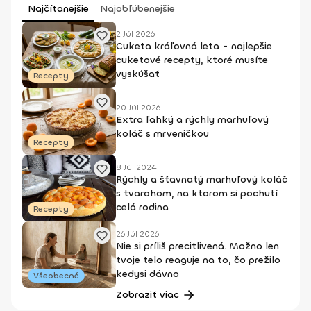
Najčítanejšie
Najobľúbenejšie
2 Júl 2026
Cuketa kráľovná leta - najlepšie
cuketové recepty, ktoré musíte
vyskúšať
Recepty
20 Júl 2026
Extra ľahký a rýchly marhuľový
koláč s mrveničkou
Recepty
8 Júl 2024
Rýchly a šťavnatý marhuľový koláč
s tvarohom, na ktorom si pochutí
celá rodina
Recepty
26 Júl 2026
Nie si príliš precitlivená. Možno len
tvoje telo reaguje na to, čo prežilo
kedysi dávno
Všeobecné
Zobraziť viac