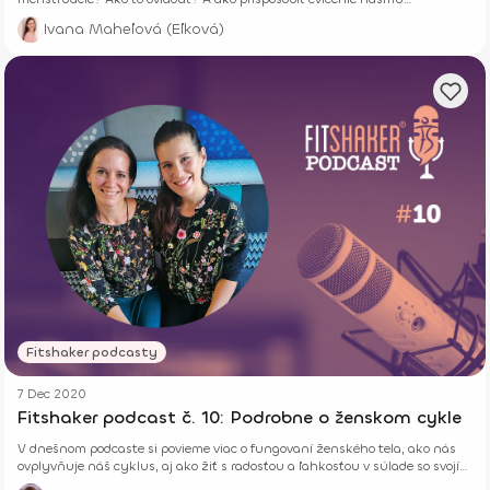
menštruačnému cyklu?
Ivana Maheľová (Eľková)
Fitshaker podcasty
7 Dec 2020
Fitshaker podcast č. 10: Podrobne o ženskom cykle
V dnešnom podcaste si povieme viac o fungovaní ženského tela, ako nás
ovplyvňuje náš cyklus, aj ako žiť s radosťou a ľahkosťou v súlade so svojím
cyklom.