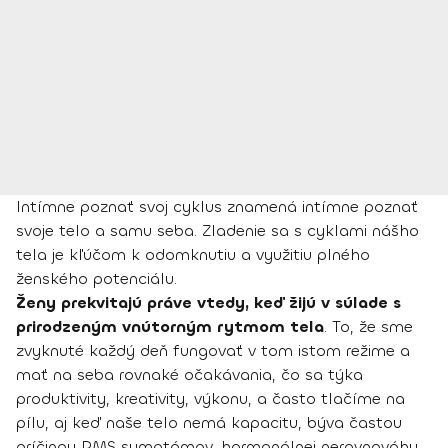
Intímne poznať svoj cyklus znamená intímne poznať
svoje telo a samu seba. Zladenie sa s cyklami nášho
tela je kľúčom k odomknutiu a využitiu plného
ženského potenciálu.
Ženy prekvitajú práve vtedy, keď žijú v súlade s
prirodzeným vnútorným rytmom tela
. To, že sme
zvyknuté každý deň fungovať v tom istom režime a
mať na seba rovnaké očakávania, čo sa týka
produktivity, kreativity, výkonu, a často tlačíme na
pílu, aj keď naše telo nemá kapacitu, býva častou
príčinou PMS symptómov, hormonálnej nerovnováhy,