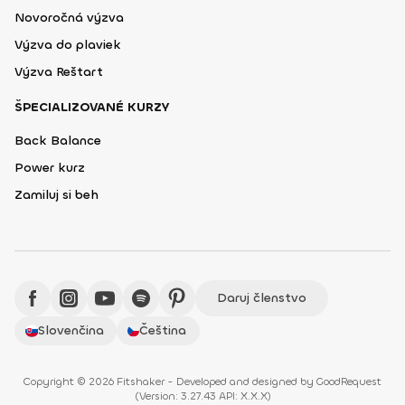
Novoročná výzva
Výzva do plaviek
Výzva Reštart
ŠPECIALIZOVANÉ KURZY
Back Balance
Power kurz
Zamiluj si beh
Daruj členstvo
Slovenčina
Čeština
Copyright © 2026 Fitshaker - Developed and designed by
GoodRequest
(
Version: 3.27.43 API: X.X.X
)