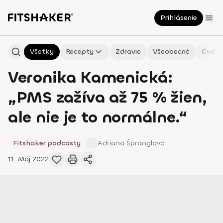
Prihlásenie
Všetky
Recepty
Zdravie
Všeobecné
Cvičen
Veronika Kamenická:
„PMS zažíva až 75 % žien,
ale nie je to normálne.“
Fitshaker podcasty
Adriana
Špronglová
11. Máj 2022