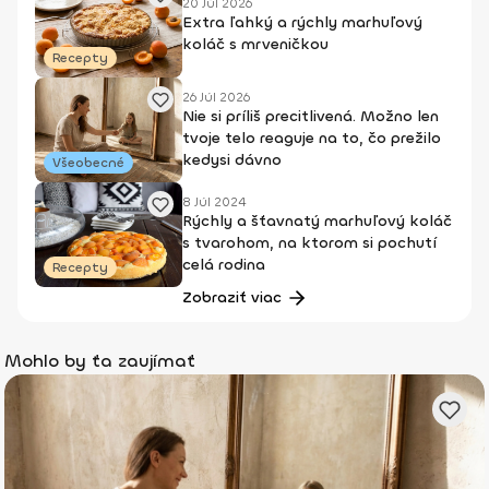
20 Júl 2026
Extra ľahký a rýchly marhuľový
koláč s mrveničkou
Recepty
26 Júl 2026
Nie si príliš precitlivená. Možno len
tvoje telo reaguje na to, čo prežilo
kedysi dávno
Všeobecné
8 Júl 2024
Rýchly a šťavnatý marhuľový koláč
s tvarohom, na ktorom si pochutí
celá rodina
Recepty
Zobraziť viac
Mohlo by ťa zaujímať