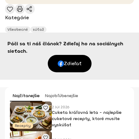
Kategórie
Všeobecné
súťaž
Páči sa ti náš článok? Zdieľaj ho na sociálnych
sieťach.
Zdieľať
Najčítanejšie
Najobľúbenejšie
2 Júl 2026
Cuketa kráľovná leta - najlepšie
cuketové recepty, ktoré musíte
vyskúšať
Recepty