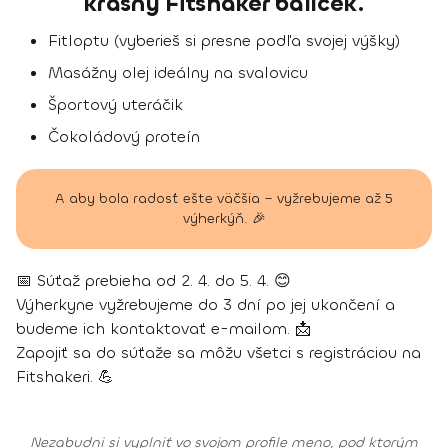
krásny Fitshaker balíček.
Fitloptu (vyberieš si presne podľa svojej výšky)
Masážny olej ideálny na svalovicu
Športový uteráčik
Čokoládový proteín
A aby bola radosť ešte väčšia – vyžrebujeme až 5
výherkýň. 🎉
📅 Súťaž prebieha od 2. 4. do 5. 4. 😊
Výherkyne vyžrebujeme do 3 dní po jej ukončení a
budeme ich kontaktovať e-mailom. 📩
Zapojiť sa do súťaže sa môžu všetci s registráciou na
Fitshakeri. 💪
Nezabudni si vyplniť vo svojom profile meno, pod ktorým