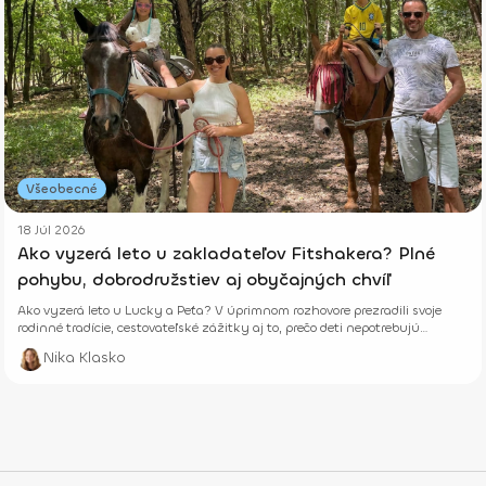
Všeobecné
18 Júl 2026
Ako vyzerá leto u zakladateľov Fitshakera? Plné
pohybu, dobrodružstiev aj obyčajných chvíľ
Ako vyzerá leto u Lucky a Peťa? V úprimnom rozhovore prezradili svoje
rodinné tradície, cestovateľské zážitky aj to, prečo deti nepotrebujú
dokonalé prázdniny.
Nika Klasko