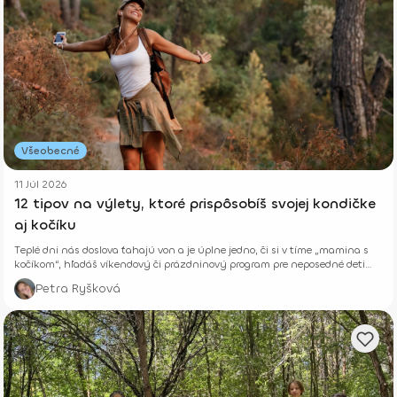
Všeobecné
11 Júl 2026
12 tipov na výlety, ktoré prispôsobíš svojej kondičke
aj kočíku
Teplé dni nás doslova ťahajú von a je úplne jedno, či si v tíme „mamina s
kočíkom“, hľadáš víkendový či prázdninový program pre neposedné deti
alebo si len chceš vyvetrať hlavu s kamoškou, či partnerom.
Petra Ryšková