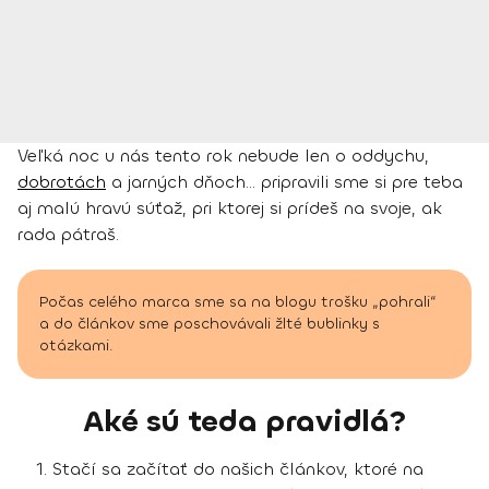
Veľká noc u nás tento rok nebude len o oddychu,
dobrotách
a jarných dňoch… pripravili sme si pre teba
aj malú hravú súťaž, pri ktorej si prídeš na svoje, ak
rada pátraš.
Počas celého marca sme sa na blogu trošku „pohrali“
a do článkov sme poschovávali žlté bublinky s
otázkami.
Aké sú teda pravidlá?
Stačí sa začítať do našich článkov, ktoré na