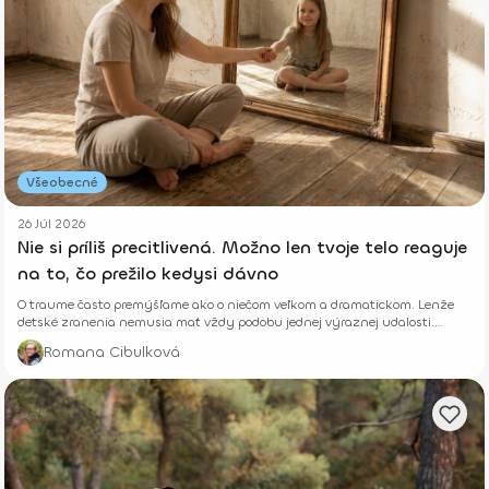
Všeobecné
26 Júl 2026
Nie si príliš precitlivená. Možno len tvoje telo reaguje
na to, čo prežilo kedysi dávno
O traume často premýšľame ako o niečom veľkom a dramatickom. Lenže
detské zranenia nemusia mať vždy podobu jednej výraznej udalosti.
Niekedy rastú potichu.
Romana Cibulková