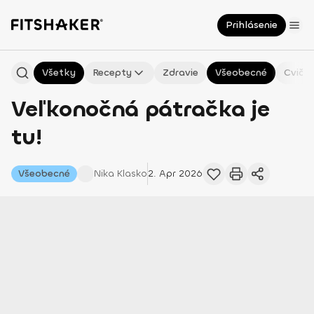
Prihlásenie
Všetky
Recepty
Zdravie
Všeobecné
Cvičen
Veľkonočná pátračka je
tu!
Všeobecné
Nika
Klasko
2. Apr 2026