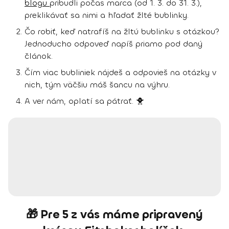
blogu
pribudli počas marca (od 1. 3. do 31. 3.),
preklikávať sa nimi a hľadať žlté bublinky.
Čo robiť, keď natrafíš na žltú bublinku s otázkou?
Jednoducho odpoveď napíš priamo pod daný
článok.
Čím viac bubliniek nájdeš a odpovieš na otázky v
nich, tým väčšiu máš šancu na výhru.
A ver nám, oplatí sa pátrať. 🐥
🎁 Pre 5 z vás máme pripravený