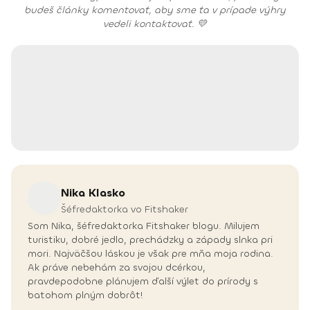
budeš články komentovať, aby sme ťa v prípade výhry
vedeli kontaktovať. 💛
Nika
Klasko
Šéfredaktorka vo Fitshaker
Som Nika, šéfredaktorka Fitshaker blogu. Milujem
turistiku, dobré jedlo, prechádzky a západy slnka pri
mori. Najväčšou láskou je však pre mňa moja rodina.
Ak práve nebehám za svojou dcérkou,
pravdepodobne plánujem ďalší výlet do prírody s
batohom plným dobrôt!