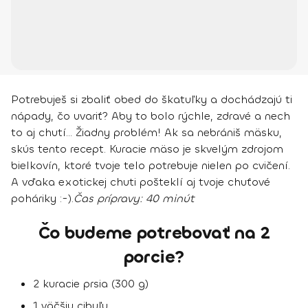
Potrebuješ si zbaliť obed do škatuľky a dochádzajú ti
nápady, čo uvariť? Aby to bolo rýchle, zdravé a nech
to aj chutí... Žiadny problém! Ak sa nebrániš mäsku,
skús tento recept. Kuracie mäso je skvelým zdrojom
bielkovín, ktoré tvoje telo potrebuje nielen po cvičení.
A vďaka exotickej chuti pošteklí aj tvoje chuťové
poháriky :-).
Čas prípravy:
40 minút
Čo budeme potrebovať na 2
porcie?
2 kuracie prsia (300 g)
1 väčšiu cibuľu