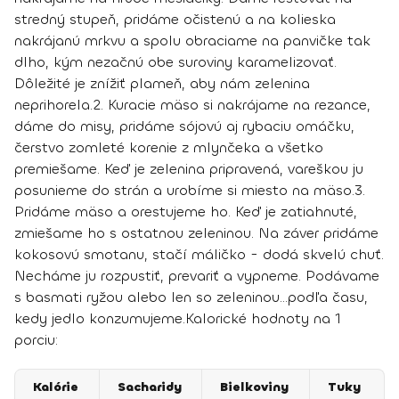
stredný stupeň, pridáme očistenú a na kolieska
nakrájanú mrkvu a spolu obraciame na panvičke tak
dlho, kým nezačnú obe suroviny karamelizovať.
Dôležité je znížiť plameň, aby nám zelenina
neprihorela.
2.
Kuracie mäso si nakrájame na rezance,
dáme do misy, pridáme sójovú aj rybaciu omáčku,
čerstvo zomleté korenie z mlynčeka a všetko
premiešame. Keď je zelenina pripravená, vareškou ju
posunieme do strán a urobíme si miesto na mäso.
3.
Pridáme mäso a orestujeme ho. Keď je zatiahnuté,
zmiešame ho s ostatnou zeleninou. Na záver pridáme
kokosovú smotanu, stačí máličko - dodá skvelú chuť.
Necháme ju rozpustiť, prevariť a vypneme. Podávame
s basmati ryžou alebo len so zeleninou...podľa času,
kedy jedlo konzumujeme.
Kalorické hodnoty na 1
porciu:
Kalórie
Sacharidy
Bielkoviny
Tuky