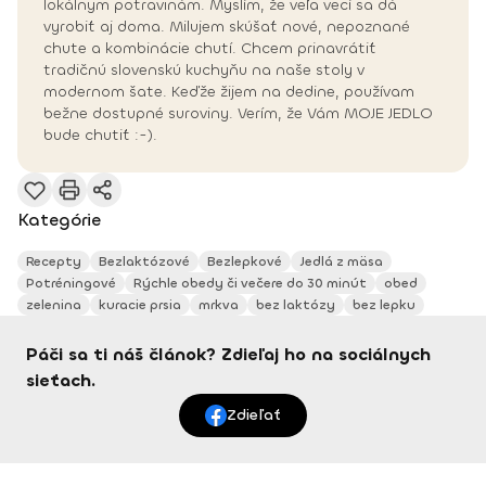
lokálnym potravinám. Myslím, že veľa vecí sa dá
vyrobiť aj doma. Milujem skúšať nové, nepoznané
chute a kombinácie chutí. Chcem prinavrátiť
tradičnú slovenskú kuchyňu na naše stoly v
modernom šate. Keďže žijem na dedine, používam
bežne dostupné suroviny. Verím, že Vám MOJE JEDLO
bude chutiť :-).
Kategórie
Recepty
Bezlaktózové
Bezlepkové
Jedlá z mäsa
Potréningové
Rýchle obedy či večere do 30 minút
obed
zelenina
kuracie prsia
mrkva
bez laktózy
bez lepku
Páči sa ti náš článok? Zdieľaj ho na sociálnych
sieťach.
Zdieľať