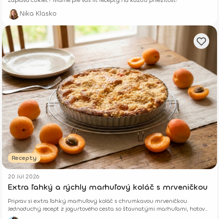
Záplava cukiet? Máme pre vás fit recepty na každú príležitosť!
Nika Klasko
Recepty
20 Júl 2026
Extra ľahký a rýchly marhuľový koláč s mrveničkou
Priprav si extra ľahký marhuľový koláč s chrumkavou mrveničkou.
Jednoduchý recept z jogurtového cesta so šťavnatými marhuľami, hotový
z pár surovín.