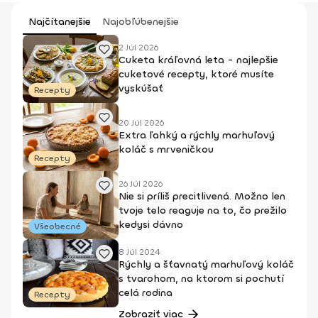
Najčítanejšie
Najobľúbenejšie
2 Júl 2026
Cuketa kráľovná leta - najlepšie
cuketové recepty, ktoré musíte
vyskúšať
Recepty
20 Júl 2026
Extra ľahký a rýchly marhuľový
koláč s mrveničkou
Recepty
26 Júl 2026
Nie si príliš precitlivená. Možno len
tvoje telo reaguje na to, čo prežilo
kedysi dávno
Všeobecné
8 Júl 2024
Rýchly a šťavnatý marhuľový koláč
s tvarohom, na ktorom si pochutí
celá rodina
Recepty
Zobraziť viac