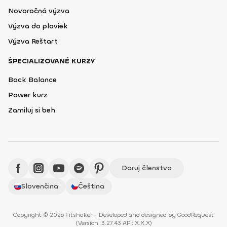
Novoročná výzva
Výzva do plaviek
Výzva Reštart
ŠPECIALIZOVANÉ KURZY
Back Balance
Power kurz
Zamiluj si beh
Daruj členstvo
Slovenčina
Čeština
Copyright © 2026 Fitshaker - Developed and designed by
GoodRequest
(
Version: 3.27.43 API: X.X.X
)