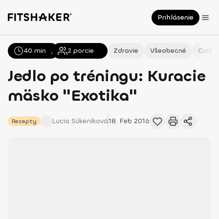
Prihlásenie
40 min
Všetky
Recepty
2
porcie
Zdravie
Všeobecné
Cvičen
Jedlo po tréningu: Kuracie
mäsko "Exotika"
Lucia
Súkeníková
18. Feb 2016
Recepty