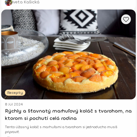
Iveta Kašická
Recepty
8 Júl 2024
Rýchly a šťavnatý marhuľový koláč s tvarohom, na
ktorom si pochutí celá rodina
Tento úžasný koláč s marhuľami a tvarohom si jednoducho musíš
pripraviť.