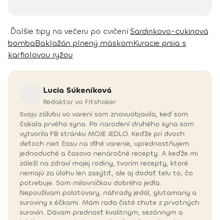
Ďalšie tipy na večeru po cvičení:
Sardinkovo-cukinová
bomba
Baklažán plnený mäskom
Kuracie prsia s
karfiolovou ryžou
Lucia
Súkeníková
Redaktor vo Fitshaker
Svoju záľubu vo varení som znovuobjavila, keď som
čakala prvého syna. Po narodení druhého syna som
vytvorila FB stránku MOJE JEDLO. Keďže pri dvoch
deťoch niet času na dlhé varenie, uprednostňujem
jednoduché a časovo nenáročné recepty. A keďže mi
záleží na zdraví mojej rodiny, tvorím recepty, ktoré
nemajú za úlohu len zasýtiť, ale aj dodať telu to, čo
potrebuje. Som milovníčkou dobrého jedla.
Nepoužívam polotovary, náhrady jedál, glutamany a
suroviny s éčkami. Mám rada čisté chute z prvotných
surovín. Dávam prednosť kvalitným, sezónnym a