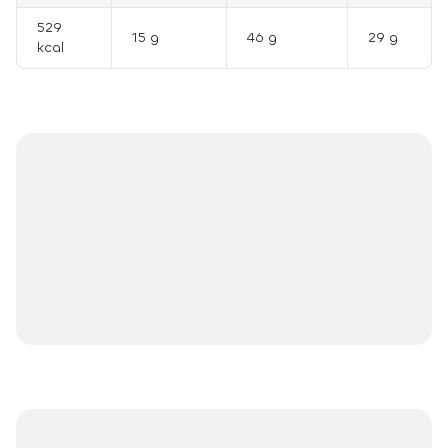
529
15 g
46 g
29 g
kcal