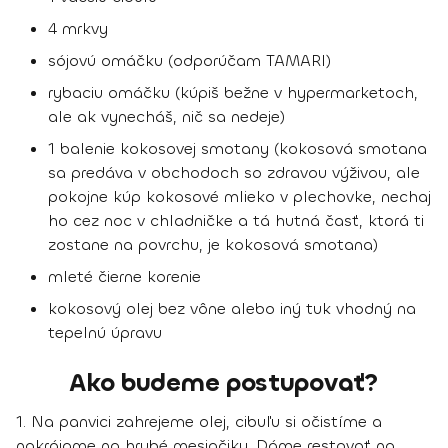
4 mrkvy
sójovú omáčku (odporúčam TAMARI)
rybaciu omáčku (kúpiš bežne v hypermarketoch,
ale ak vynecháš, nič sa nedeje)
1 balenie kokosovej smotany (kokosová smotana
sa predáva v obchodoch so zdravou výživou, ale
pokojne kúp kokosové mlieko v plechovke, nechaj
ho cez noc v chladničke a tá hutná časť, ktorá ti
zostane na povrchu, je kokosová smotana)
mleté čierne korenie
kokosový olej bez vône alebo iný tuk vhodný na
tepelnú úpravu
Ako budeme postupovať?
1.
Na panvici zahrejeme olej, cibuľu si očistíme a
nakrájame na hrubé mesiačiky. Dáme restovať na