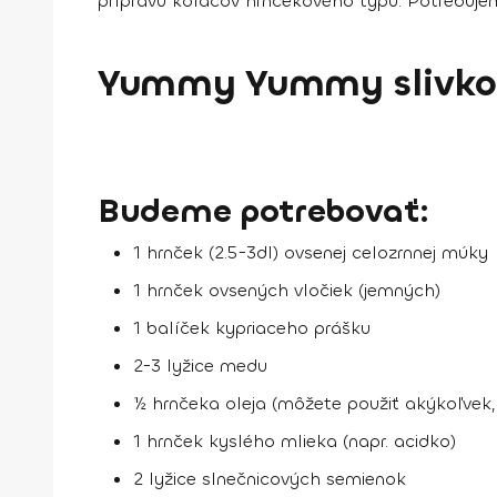
prípravu koláčov hrnčekového typu. Potrebujeme
Yummy Yummy slivko
Budeme potrebovať:
1 hrnček (2.5-3dl) ovsenej celozrnnej múky
1 hrnček ovsených vločiek (jemných)
1 balíček kypriaceho prášku
2-3 lyžice medu
½ hrnčeka oleja (môžete použiť akýkoľvek,
1 hrnček kyslého mlieka (napr. acidko)
2 lyžice slnečnicových semienok