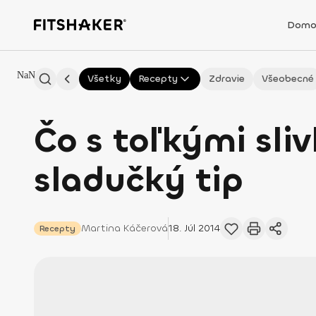
Domo
NaN
Všetky
Recepty
Zdravie
Všeobecné
Čo s toľkými sl
sladučký tip
Martina
Káčerová
18. Júl 2014
Recepty