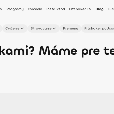
v
Programy
Cvičenia
Inštruktori
Fitshaker TV
Blog
E-
Cvičenie
Stravovanie
Premeny
Fitshaker podca
ivkami? Máme pre t