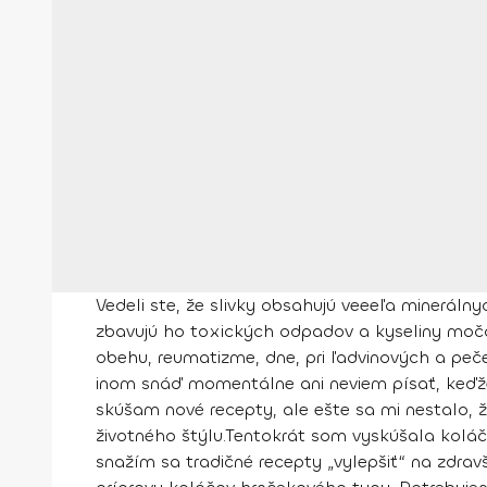
Vedeli ste, že slivky obsahujú veeeľa minerálny
zbavujú ho toxických odpadov a kyseliny močo
obehu, reumatizme, dne, pri ľadvinových a peče
inom snáď momentálne ani neviem písať, keďže n
skúšam nové recepty, ale ešte sa mi nestalo, 
životného štýlu.
Tentokrát som vyskúšala koláč.
snažím sa tradičné recepty „vylepšiť“ na zdrav