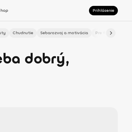
Shop
Prihlásenie
sty
Chudnutie
Sebarozvoj a motivácia
Pre fitmaminky
eba dobrý,