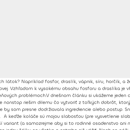
ch látok? Napríklad fosfor, draslík, vápnik, síru, horčík, a
vej. Vzhľadom k vysokému obsahu fosforu a draslíka je v
ňových problémoch.V dnešnom článku si ukážeme jeden chutn
onstop riešim dilemu čo vytvoriť z toľkých dobrôt, ktorými
že by som presne dodržiavala ingrediencie alebo postup. S
 A keďže koláče sú mojou slabosťou (pre vysvetlenie slab
ší variant (a samozrejme aby si to rodinné osadenstvo ani n