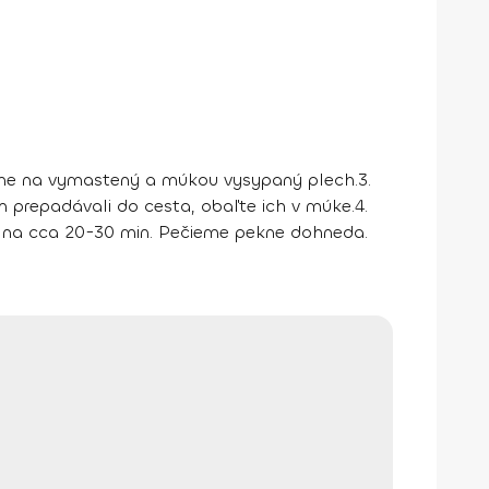
eme na vymastený a múkou vysypaný plech.
3.
prepadávali do cesta, obaľte ich v múke.
4.
ry na cca 20-30 min. Pečieme pekne dohneda.