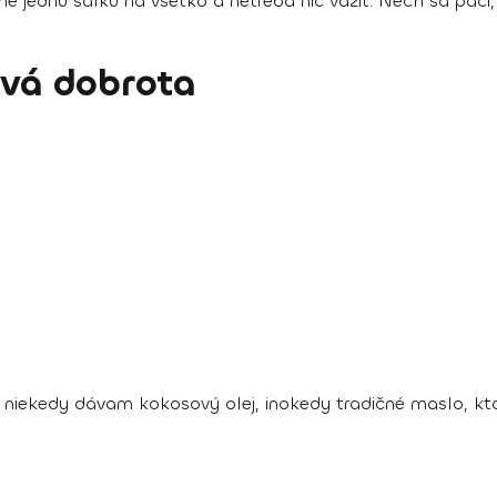
 jednu šálku na všetko a netreba nič vážiť. Nech sa páči, 
vá dobrota
 niekedy dávam kokosový olej, inokedy tradičné maslo, kt