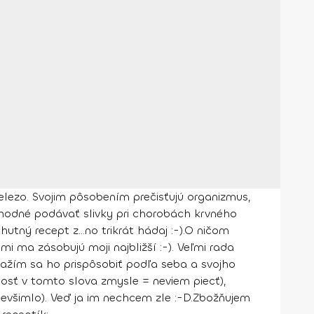
 železo. Svojim pôsobením prečisťujú organizmus,
hodné podávať slivky pri chorobách krvného
ý recept z...no trikrát hádaj :-).
O ničom
 ma zásobujú moji najbližší :-). Veľmi rada
nažím sa ho prispôsobiť podľa seba a svojho
osť v tomto slova zmysle = neviem piecť),
evšimlo). Veď ja im nechcem zle :-D.
Zbožňujem