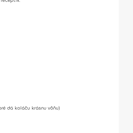
receptík:
oré dá koláču krásnu vôňu)