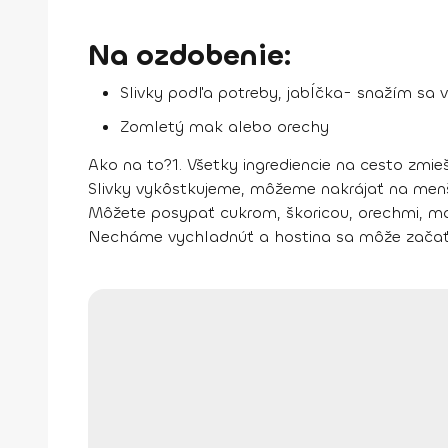
Na ozdobenie:
Slivky podľa potreby, jabĺčka- snažím sa 
Zomletý mak alebo orechy
Ako na to?
1. Všetky ingrediencie na cesto zmi
Slivky vykôstkujeme, môžeme nakrájať na menš
Môžete posypať cukrom, škoricou, orechmi, ma
Necháme vychladnúť a hostina sa môže začať. 