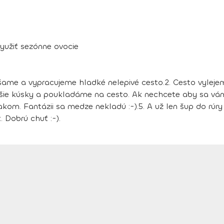
využiť sezónne ovocie
ešame a vypracujeme hladké nelepivé cesto.
2. Cesto vylej
ie kúsky a poukladáme na cesto. Ak nechcete aby sa vám 
kom. Fantázii sa medze nekladú :-).
5. A už len šup do rú
Dobrú chuť :-).