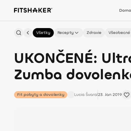
Domo
Všetky
Recepty
Zdravie
Všeobecné
UKONČENÉ: Ultra
Zumba dovolenka 
Fit pobyty a dovolenky
Lucia
Švaral
23. Jan 2019