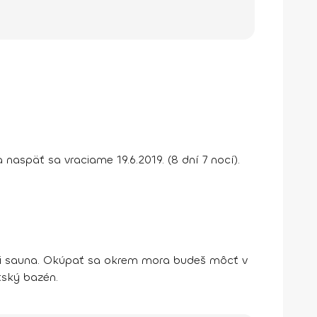
 naspäť sa vraciame
19.6.2019
. (8 dní 7 nocí).
i sauna
. Okúpať sa okrem mora budeš môcť v
tský bazén
.