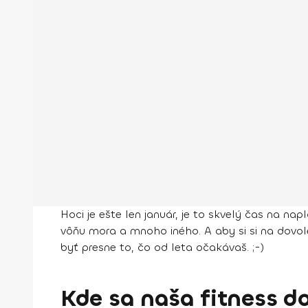
Hoci je ešte len január, je to skvelý čas na nap
vôňu mora a mnoho iného. A aby si si na dovol
byť presne to, čo od leta očakávaš. ;-)
Kde sa naša fitness d