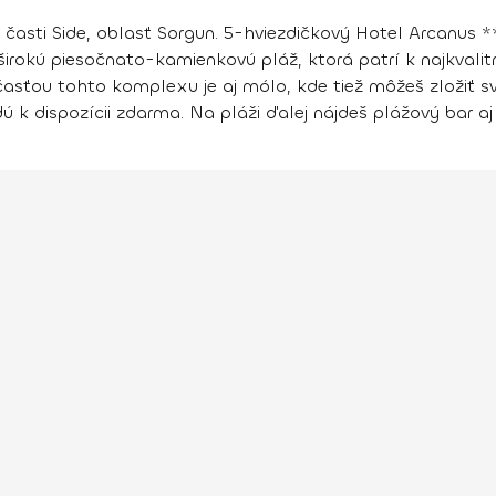
 časti Side, oblasť Sorgun.
5-hviezdičkový Hotel Arcanus *
širokú piesočnato-kamienkovú pláž, ktorá patrí k najkvalit
ťou tohto komplexu je aj mólo, kde tiež môžeš zložiť sv
 k dispozícii zdarma. Na pláži ďalej nájdeš plážový bar aj