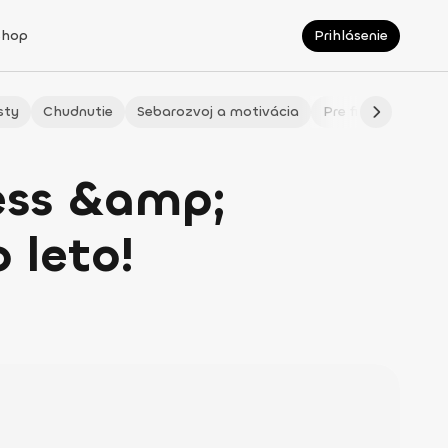
Shop
Prihlásenie
sty
Chudnutie
Sebarozvoj a motivácia
Pre fitmaminky
ness &amp;
 leto!