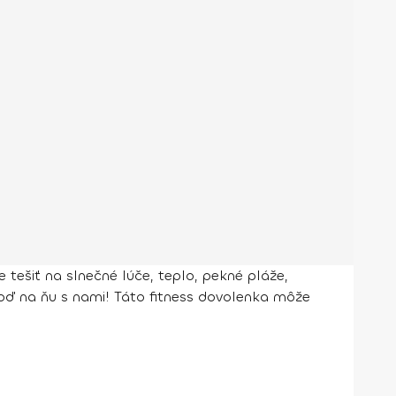
e tešiť na slnečné lúče, teplo, pekné pláže,
oď na ňu s nami! Táto fitness dovolenka môže