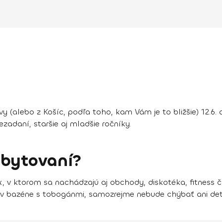
y (alebo z Košíc, podľa toho, kam Vám je to bližšie)
12.6.
a
nezadaní, staršie aj mladšie ročníky.
ubytovaní?
x, v ktorom sa nachádzajú aj
obchody, diskotéka, fitness č
 v
bazéne s tobogánmi
, samozrejme nebude chýbať ani
de