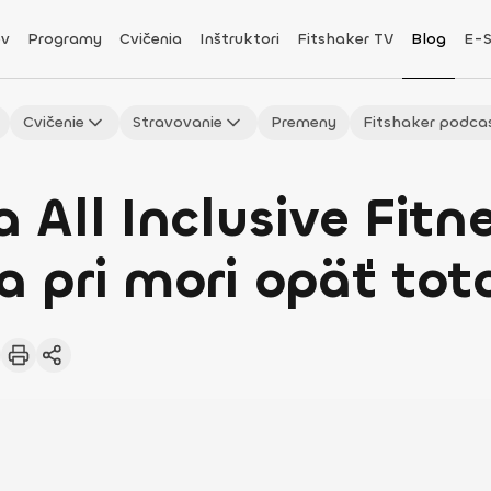
v
Programy
Cvičenia
Inštruktori
Fitshaker TV
Blog
E-
Cvičenie
Stravovanie
Premeny
Fitshaker podca
 All Inclusive Fit
pri mori opäť toto