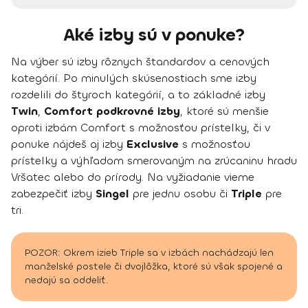
Aké izby sú v ponuke?
Na výber sú izby rôznych štandardov a cenových
kategórií. Po minulých skúsenostiach sme izby
rozdelili do štyroch kategórií, a to základné izby
Twin
,
Comfort podkrovné izby
, ktoré sú menšie
oproti izbám Comfort s možnosťou prístelky, či v
ponuke nájdeš aj izby
Exclusive
s možnosťou
prístelky a výhľadom smerovaným na zrúcaninu hradu
Vršatec alebo do prírody. Na vyžiadanie vieme
zabezpečiť izby
Singel
pre jednu osobu či
Triple
pre
tri.
POZOR: Okrem izieb Triple sa v izbách nachádzajú len
manželské postele či dvojlôžka, ktoré sú však spojené a
nedajú sa oddeliť.