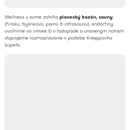
Wellness v sume zahŕňa
plavecký bazén, sauny
(fínsku, bylinkovú, parnú či infrasaunu), endorfíny
uvoľníme vo vírivke či v ľadopáde a unaveným nohám
doprajeme rozmaznávanie v podobe Kneippovho
kúpeľa.