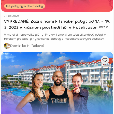
Fit pobyty a dovolenky
7 Feb 2023
VYPREDANÉ: Zaži s nami Fitshaker pobyt od 17. – 19.
3. 2023 v krásnom prostredí hôr v Hoteli Jason ****
V marci si nerob veľké plány. Pripravili sme si pre teba víkendový pobyt v
horskom prostredí plný cvičenia, zábavy a neopakovateľných zážitkov.
Dominika Hriňáková