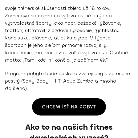
svoje trénerské skúsenosti zbiera už 18 rokov.
Zameriava sa najmä na vytrvalostné a rýchlo
vytrvalostné športy, ako napr. bežecké lyžovanie,
triatlon, ultratrail, zjazdové lyžovanie, rýchlostnú
kanoistiku, plávanie, atletiku a pod. V týchto
športoch je jeho cieľom primárne rozvoj sily,
koordinácie, motivácie zotrvať a vytrvalosti. Osobné
motto: „Tam, kde iní končia, ja začínam 😊.“
Program pobytu bude čoskoro zverejnený a zaručene
pestrý (Sexy Body, HIIT, Aqua Zumba a mnoho
ďalšieho).
CHCEM ÍSŤ NA POBYT
Ako to na našich fitnes
dovolenkách vyzerá?