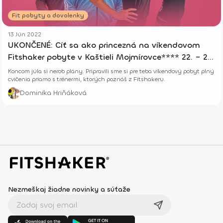
Fit pobyty a dovolenky
13 Jún 2022
UKONČENÉ: Cíť sa ako princezná na víkendovom
Fitshaker pobyte v Kaštieli Mojmírovce**** 22. – 24.
7. 2022
Koncom júla si nerob plány. Pripravili sme si pre teba víkendový pobyt plný
cvičenia priamo s trénermi, ktorých poznáš z Fitshakeru.
Dominika Hriňáková
Nezmeškaj žiadne novinky a súťaže