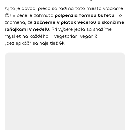
Aj to je dôvod, prečo sa radi na toto miesto vraciame
😊! V cene je zahrnutá
polpenzia formou bufetu
. To
znamená, že
začneme v piatok večerou a skončíme
raňajkami v nedeľu
. Pri výbere jedla sa snažíme
myslieť na každého – vegetarián, vegán či
„bezlepkáč“ sa naje tiež 🤤.