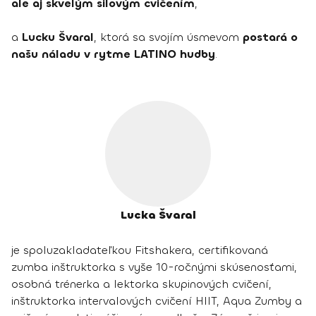
ale aj skvelým silovým cvičením
,
a
Lucku Švaral
, ktorá sa svojím úsmevom
postará o
našu náladu v rytme LATINO hudby
.
Lucka Švaral
je spoluzakladateľkou Fitshakera, certifikovaná
zumba inštruktorka s vyše 10-ročnými skúsenosťami,
osobná trénerka a lektorka skupinových cvičení,
inštruktorka intervalových cvičení HIIT, Aqua Zumby a