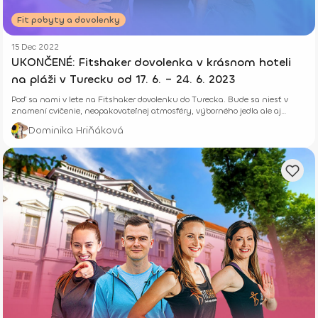
Fit pobyty a dovolenky
15 Dec 2022
UKONČENÉ: Fitshaker dovolenka v krásnom hoteli
na pláži v Turecku od 17. 6. – 24. 6. 2023
Poď sa nami v lete na Fitshaker dovolenku do Turecka. Bude sa niesť v
znamení cvičenie, neopakovateľnej atmosféry, výborného jedla ale aj
skvelých zážitkov a nových priateľstiev.
Dominika Hriňáková