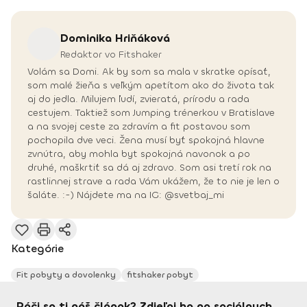
Dominika
Hriňáková
Redaktor vo Fitshaker
Volám sa Domi. Ak by som sa mala v skratke opísať,
som malé žieňa s veľkým apetítom ako do života tak
aj do jedla. Milujem ľudí, zvieratá, prírodu a rada
cestujem. Taktiež som Jumping trénerkou v Bratislave
a na svojej ceste za zdravím a fit postavou som
pochopila dve veci. Žena musí byť spokojná hlavne
zvnútra, aby mohla byt spokojná navonok a po
druhé, maškrtiť sa dá aj zdravo. Som asi tretí rok na
rastlinnej strave a rada Vám ukážem, že to nie je len o
šaláte. :-) Nájdete ma na IG: @svetbaj_mi
Kategórie
Fit pobyty a dovolenky
fitshaker pobyt
Páči sa ti náš článok? Zdieľaj ho na sociálnych