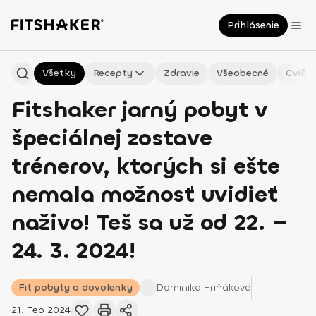
Prihlásenie
Všetky
Recepty
Zdravie
Všeobecné
Cvičen
Fitshaker jarný pobyt v
špeciálnej zostave
trénerov, ktorých si ešte
nemala možnosť uvidieť
naživo! Teš sa už od 22. –
24. 3. 2024!
Fit pobyty a dovolenky
Dominika
Hriňáková
21. Feb 2024