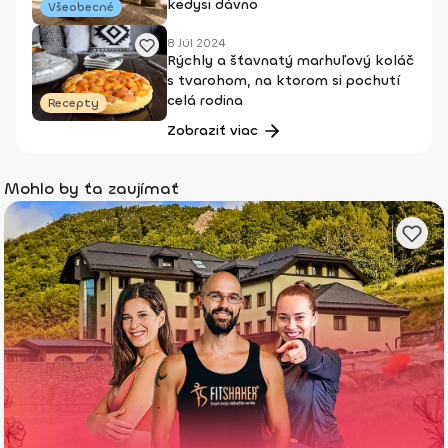
kedysi dávno
Všeobecné
8 Júl 2024
Rýchly a šťavnatý marhuľový koláč
s tvarohom, na ktorom si pochutí
celá rodina
Recepty
Zobraziť viac
Mohlo by ťa zaujímať