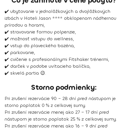
Čo je zahrnuté v cene pobytu?
✔️ ubytovanie v jednolôžkových a dvojlôžkových
izbách v Hoteli Jason **** obklopenom nádhernou
prírodou a horami,
✔️ stravovanie formou polpenzie,
✔️ možnosť vstupu do wellness,
✔️ vstup do plaveckého bazéna,
✔️ parkovanie,
✔️ cvičenie s profesionálnymi Fitshaker trénermi,
✔️ darček v podobe uvítacieho balíčka,
✔️ skvelá partia 😉.
Storno podmienky:
Pri zrušení rezervácie 90 – 28 dní pred nástupom je
storno poplatok 0 % z celkovej sumy.
Pri zrušení rezervácie menej ako 27 – 17 dní pred
nástupom je storno poplatok 25 % z celkovej sumy.
Pri zrušení rezervácie menej ako 16 – 9 dní pred