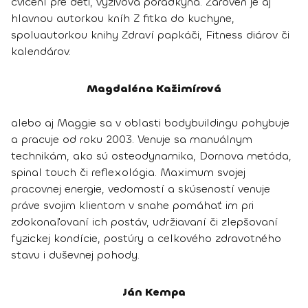
cvičení pre deti, výživová poradkyňa. Zároveň je aj
hlavnou autorkou kníh Z fitka do kuchyne,
spoluautorkou knihy Zdraví papkáči, Fitness diárov či
kalendárov.
Magdaléna Kažimírová
alebo aj Maggie sa v oblasti bodybuildingu pohybuje
a pracuje od roku 2003. Venuje sa manuálnym
technikám, ako sú osteodynamika, Dornova metóda,
spinal touch či reflexológia. Maximum svojej
pracovnej energie, vedomostí a skúseností venuje
práve svojim klientom v snahe pomáhať im pri
zdokonaľovaní ich postáv, udržiavaní či zlepšovaní
fyzickej kondície, postúry a celkového zdravotného
stavu i duševnej pohody.
Ján Kempa