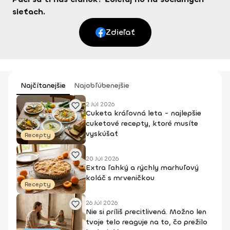
sieťach.
Zdieľať
Najčítanejšie
Najobľúbenejšie
2 Júl 2026
Cuketa kráľovná leta - najlepšie
cuketové recepty, ktoré musíte
vyskúšať
Recepty
20 Júl 2026
Extra ľahký a rýchly marhuľový
koláč s mrveničkou
Recepty
26 Júl 2026
Nie si príliš precitlivená. Možno len
tvoje telo reaguje na to, čo prežilo