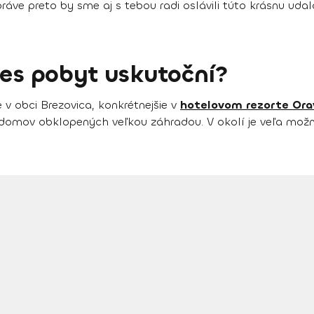
ráve preto by sme aj s tebou radi oslávili túto krásnu ud
nes pobyt uskutoční?
v obci Brezovica, konkrétnejšie v
hotelovom rezorte Orav
 domov obklopených veľkou záhradou. V okolí je veľa možn