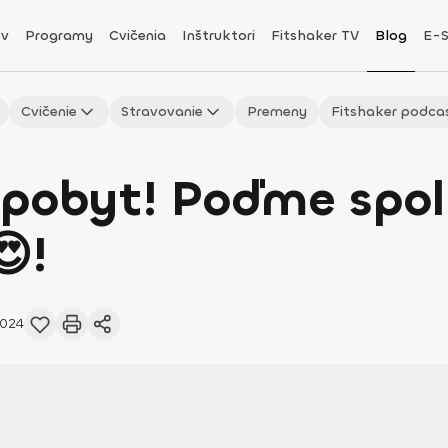
v
Programy
Cvičenia
Inštruktori
Fitshaker TV
Blog
E-
Cvičenie
Stravovanie
Premeny
Fitshaker podca
 pobyt! Poďme spol
😍!
2024