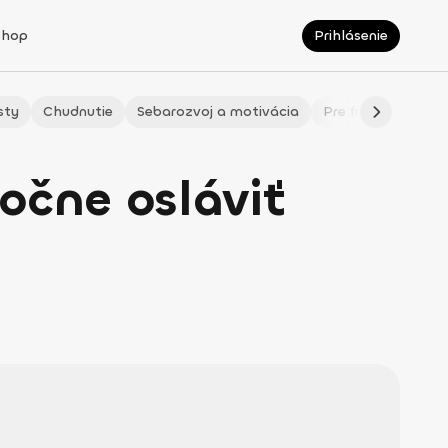
Shop
Prihlásenie
sty
Chudnutie
Sebarozvoj a motivácia
Pre fitmaminky
očne osláviť