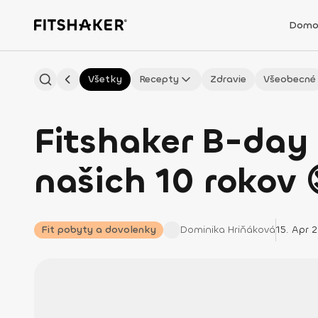
Domo
Všetky
Recepty
Zdravie
Všeobecné
Fitshaker B-day
našich 10 rokov 
Fit pobyty a dovolenky
Dominika
Hriňáková
15. Apr 