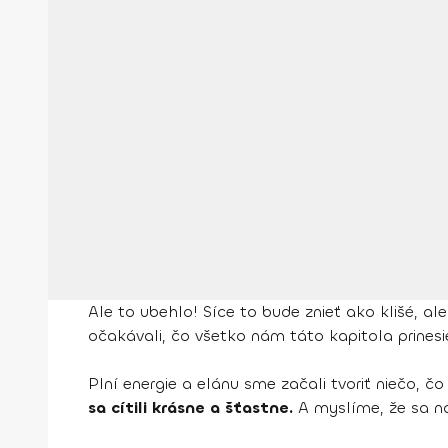
Ale to ubehlo! Síce to bude znieť ako klišé, a
očakávali, čo všetko nám táto kapitola prinesi
Plní energie a elánu sme začali tvoriť niečo, č
sa cítili krásne a šťastne.
A myslíme, že sa n