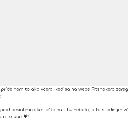
le príde nám to ako včera, keď sa na webe Fitshakera zare
e.
o pred desiatimi rokmi ešte na trhu nebolo, a to s jediným
ám to darí 🧡!