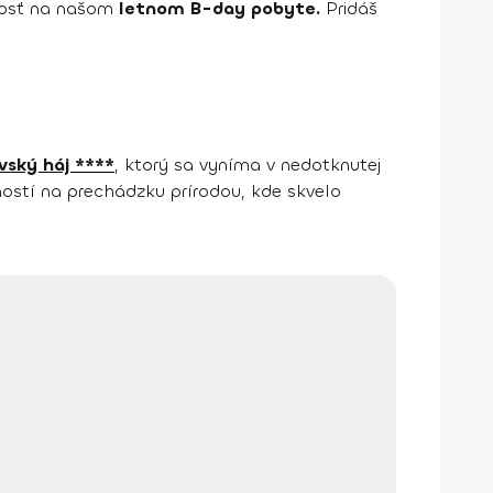
alosť na našom
letnom B-day pobyte.
Pridáš
ský háj ****
, ktorý sa vyníma v nedotknutej
ostí na prechádzku prírodou, kde skvelo