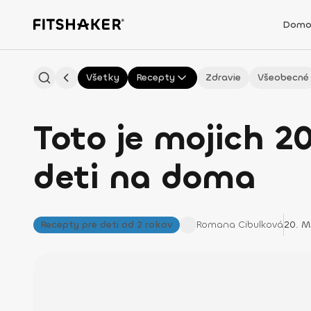
Domo
Všetky
Recepty
Zdravie
Všeobecné
Toto je mojich 2
deti na doma
Recepty pre deti od 2 rokov
Romana
Cibulková
20. M