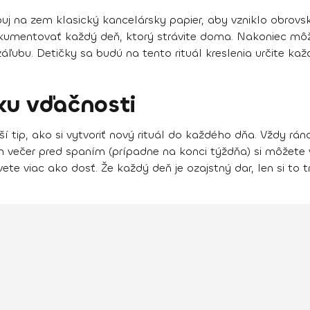
puj na zem klasický kancelársky papier, aby vzniklo obrovs
okumentovať každý deň, ktorý strávite doma. Nakoniec môže
áľubu. Detičky sa budú na tento rituál kreslenia určite kaž
ku vďačnosti
 tip, ako si vytvoriť nový rituál do každého dňa. Vždy ráno
 večer pred spaním (prípadne na konci týždňa) si môžete 
te viac ako dosť. Že každý deň je ozajstný dar, len si to 