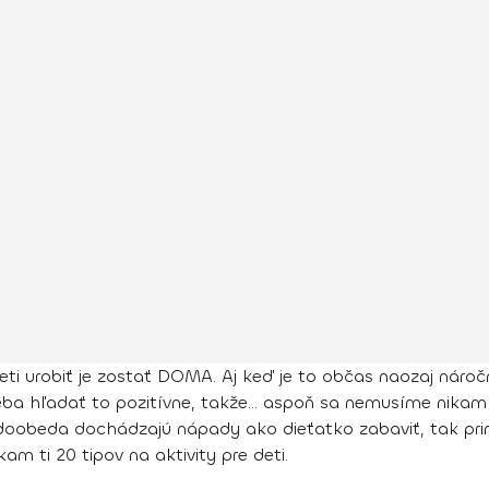
eti urobiť je zostať DOMA. Aj keď je to občas naozaj náročn
eba hľadať to pozitívne, takže... aspoň sa nemusíme nika
ž doobeda dochádzajú nápady ako dieťatko zabaviť, tak pr
 ti 20 tipov na aktivity pre deti.