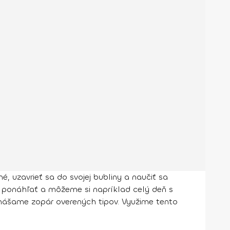
é, uzavrieť sa do svojej bubliny a naučiť sa
m ponáhľať a môžeme si napríklad celý deň s
inášame zopár overených tipov. Využime tento