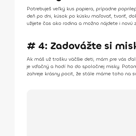
Potrebuješ veľký kus papiera, prípadne poprile
deň po dni, kúsok po kúsku maľovať, tvoriť, d
užijete čas ako rodina a možno nájdete i novú z
# 4: Zadovážte si mis
Ak máš už trošku väčšie deti, mám pre vás ďalší
je vďačný a hodí ho do spoločnej misky. Potom
zahreje krásny pocit, že stále máme toho na sve