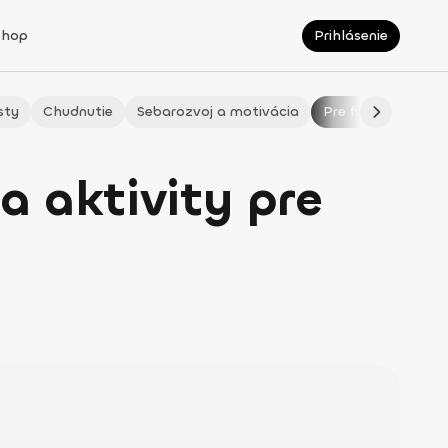
Shop
Prihlásenie
sty
Chudnutie
Sebarozvoj a motivácia
Pre fitmaminky
a aktivity pre