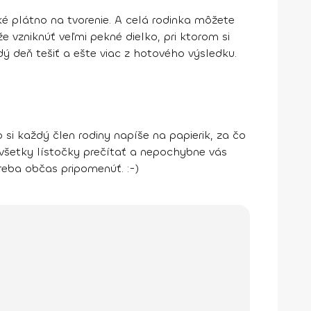
ké plátno na tvorenie. A celá rodinka môžete
 vzniknúť veľmi pekné dielko, pri ktorom si
dý deň tešiť a ešte viac z hotového výsledku.
 si každý člen rodiny napíše na papierik, za čo
všetky lístočky prečítať a nepochybne vás
treba občas pripomenúť. :-)