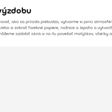
 výzdobu
ovať, ako sa príroda prebúdza, vytvorme si jarnú atmosfé
lebo si zobrať farebné papiere, nožnice a lepidlo a vytvori
 môžeme ozdobiť okná a na ňu povešať motýlikov, včielky a