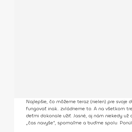
Najlepšie, čo môžeme teraz (nielen) pre svoje d
fungovať inak.. zvládneme to. A na všetkom tr
deťmi dokonale užiť. Jasné, aj nám niekedy u
„čas navyše“, spomaľme a buďme spolu. Ponúkam