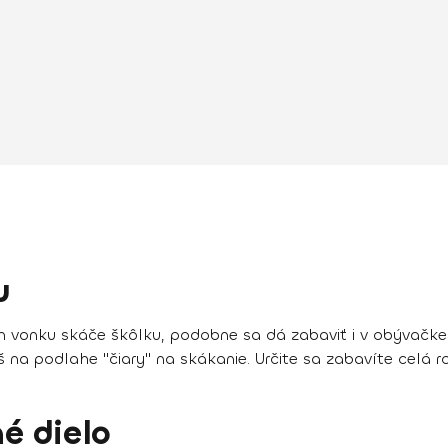
u
om vonku skáče škôlku, podobne sa dá zabaviť i v obývačke
 na podlahe "čiary" na skákanie. Určite sa zabavíte celá ro
né dielo