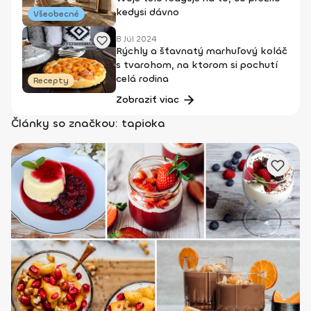
kedysi dávno
Všeobecné
8 Júl 2024
Rýchly a šťavnatý marhuľový koláč
s tvarohom, na ktorom si pochutí
celá rodina
Recepty
Zobraziť viac
Články so značkou: tapioka