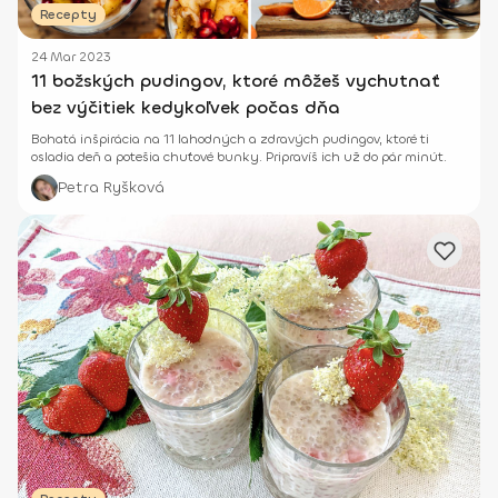
Recepty
24 Mar 2023
11 božských pudingov, ktoré môžeš vychutnať
bez výčitiek kedykoľvek počas dňa
Bohatá inšpirácia na 11 lahodných a zdravých pudingov, ktoré ti
osladia deň a potešia chuťové bunky. Pripravíš ich už do pár minút.
Petra Ryšková