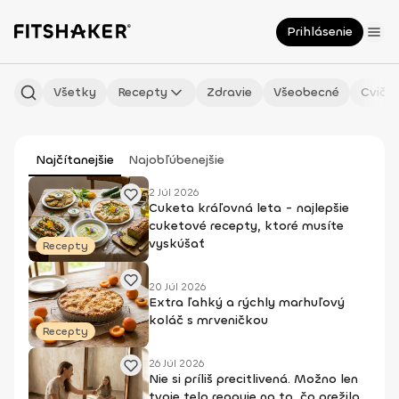
Prihlásenie
Všetky
Recepty
Zdravie
Všeobecné
Cvičen
Najčítanejšie
Najobľúbenejšie
2 Júl 2026
Cuketa kráľovná leta - najlepšie
cuketové recepty, ktoré musíte
vyskúšať
Recepty
20 Júl 2026
Extra ľahký a rýchly marhuľový
koláč s mrveničkou
Recepty
26 Júl 2026
Nie si príliš precitlivená. Možno len
tvoje telo reaguje na to, čo prežilo