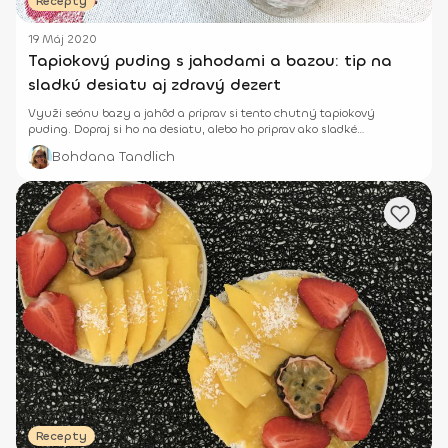
Recepty
19 Máj 2020
Tapiokový puding s jahodami a bazou: tip na
sladkú desiatu aj zdravý dezert
Využi seónu bazy a jahôd a priprav si tento chutný tapiokový
puding. Dopraj si ho na desiatu, alebo ho priprav ako sladké
pohostenie pre návštevy.
Bohdana Tandlich
Recepty